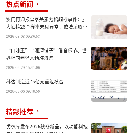
热点新闻
澳门再通报皇家美素力铅超标事件：扩
大抽检28个样本未见异常，依法采取预
防性下架
2026-08-03 09:36:53
“口味王”“湘潭铺子”借音乐节、世
界杯向年轻人精准渗透
2026-06-29 15:41:06
科达制造近75亿元重组被否
2026-08-06 09:48:59
精彩推荐
优衣库发布2026秋冬新品，以功能科技