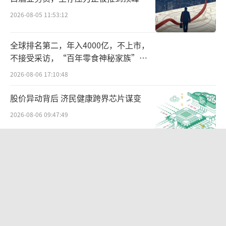
保险市场的反应，进一步折射出哪吒汽车
2026-08-05 11:53:12
的危机。
全球排名第二，年入4000亿，不上市，
锌财经了解到，平安、人保等头部险企将
不接受采访，“百年零食神秘家族”浮
哪吒车型列入高风险名单，保费同比暴涨4
出水面？
2026-08-06 17:10:48
0%，部分车型遭遇系统性拒保。
股价异动背后 济民健康跨界芯片谋变
面对种种质疑，哪吒汽车总部回应称，部
2026-08-06 09:47:49
分门店关闭是“降本增效”措施，销售网络仍
正常运营，售后服务也未中断，并已通知车主
北部湾财险收监管函，直指公司发展规
权益转移方案。
划不合理、产品管理不到位等核心“痛
点”
2026-08-06 09:43:25
然而，这一表态与车主实际体验形成鲜明
反差。一位接近哪吒汽车的内部人士透露，资
华网测评丨杯装冰淇淋测评：哈根达
斯、八喜、甄稀
金链紧张是导致配件供应中断的核心原因。