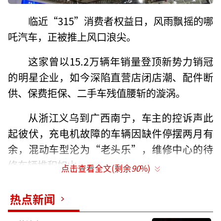
临近“315”消费者权益日，风雨飘摇的哪
吒汽车，正被推上风口浪尖。
这家曾以15.2万辆年销量登顶新势力销冠
的明星企业，如今深陷直营店闭店潮、配件断
供、保费拒保、二手车残值腰斩的漩涡。
从浙江义乌到广西南宁，车主的控诉声此
起彼伏，充电机故障的车辆因缺件停摆两月有
余，混动车型沦为“老头乐”，维修中心的待
修车辆堆积如山。
点击查看全文(剩余
90
%)
更令人担忧的是，哪吒汽车的经营困境已
热点新闻
从用户端蔓延至企业命脉。