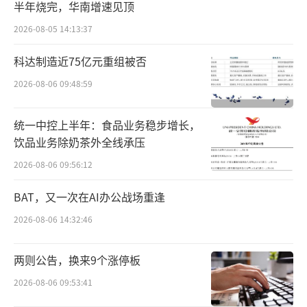
半年烧完，华南增速见顶
2026-08-05 14:13:37
科达制造近75亿元重组被否
2026-08-06 09:48:59
统一中控上半年：食品业务稳步增长，
饮品业务除奶茶外全线承压
2026-08-06 09:56:12
来源：都市快报橙柿互动
BAT，又一次在AI办公战场重逢
2026-08-06 14:32:46
这种崩塌远不止于门店关门的表象，更深
层的服务生态崩溃更令车主们绝望。
两则公告，换来9个涨停板
自去年11月开始，多地网友发帖称当地哪
2026-08-06 09:53:41
吒汽车的配件缺货，橙柿互动电车志后台也接