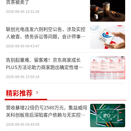
贡茶被卖了
据悉，哪吒汽车母公司股权遭冻结超11亿
2026-08-06 14:32:36
元，创始人被限制高消费，拖欠供应商款项超6
0亿元，桐乡、南宁等三大工厂全面停摆。
联创光电连发六则利空公告，涉及实控
人被查、债务诉讼等问题，会计师事务
当中国新能源汽车市场渗透率突破40%、
所曾出具“保留意见”
2026-08-06 09:43:47
行业加速洗牌之际，哪吒汽车的困境不仅是个
体企业的生死劫，更成为新势力野蛮生长模式
告别起量难、留客难！京东商家成长
的残酷注脚。
PLUS方法论助力商家跑出确定性增长
路径
2026-08-06 15:56:24
这家曾融资228亿元的“黑马”，能否借海
外市场的微光重获新生？抑或成为“威马第
精彩推荐
二”？
营收暴增22倍仍亏2580万元，集益威闯
直营店闭店潮与服务生态瓦解
关科创板背后深陷客户依赖与无实控人
困局
2026-08-06 09:45:09
哪吒汽车的危机，正以摧枯拉朽之势瓦解