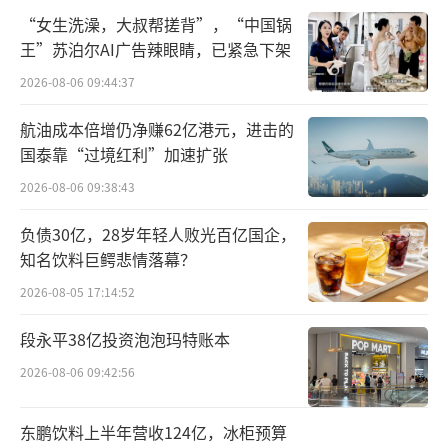
用户信任体系。
“女生洗澡，大叔帮搓背”，“中国锅
王”苏泊尔AI广告辣眼睛，已紧急下架
据都市快报等多家媒体报道，多位哪吒车
2026-08-06 09:44:37
主投诉，其车辆因配件缺货、门店退网等问题
航油成本倍增仍净赚62亿港元，进击的
陷入“修车难”困境，甚至导致高价购置的车
国泰靠“过境红利”加速扩张
辆沦为“摆设”。
2026-08-06 09:38:43
在杭州未来谷用户中心旗舰店，曾被誉
负债30亿，28岁年轻人败光百亿国企，
为“新零售标杆”的展厅已人去楼空，仅剩的
知名饮料巨鳄悲情落幕？
哪吒LOGO在风中摇晃。钱塘梦马用户中心被贴
2026-08-05 17:14:52
上封条，店门口锁链缠绕的哪吒汽车如同困
段永平38亿投资泡泡玛特账本
兽。
2026-08-06 09:42:56
东鹏饮料上半年营收124亿，冰柜预算