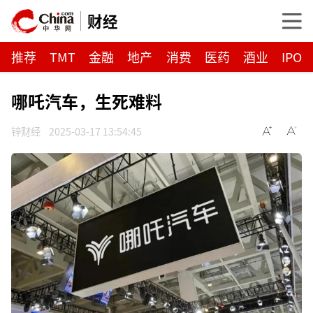
财经
推荐
TMT
金融
地产
消费
医药
酒业
IPO
哪吒汽车，生死难料
锌财经
2025-03-17 13:54:45