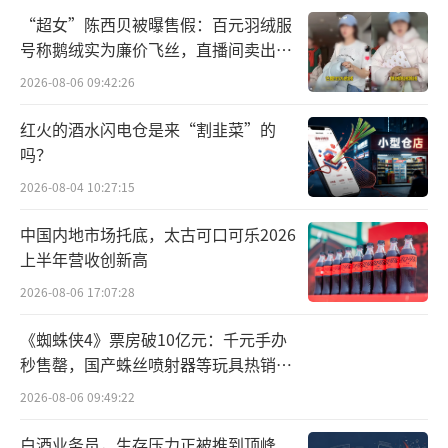
“超女”陈西贝被曝售假：百元羽绒服
到了多起投诉：义乌黄的先生表示其哪吒U的充
号称鹅绒实为廉价飞丝，直播间卖出超
电机坏了，配件迟迟不到位，车辆无法正常使
百万元
2026-08-06 09:42:26
用，已经在家停了2个多月。
红火的酒水闪电仓是来“割韭菜”的
黄先生表示：“我的车是在杭州买的，平
吗？
时使用在义乌。义乌原来有6家哪吒店，现在都
2026-08-04 10:27:15
退网了。因为缺配件，哪儿的店都修不了。杭
中国内地市场托底，太古可口可乐2026
州亚韵店说自费的话可以帮我调配件，可我的
上半年营收创新高
车明明还在质保期内。我又不能去外面修，这
2026-08-06 17:07:28
样整车质保就没有了。”
《蜘蛛侠4》票房破10亿元：千元手办
此外，杭州何先生17万元购入的混动版哪
秒售罄，国产蛛丝喷射器等玩具热销海
吒S增程器损坏后，官方配件断供迫使车辆续航
外
2026-08-06 09:49:22
缩水70%，如今已彻底沦为“电动玩具”。
白酒业务员，生存压力正被推到顶峰