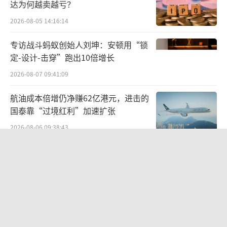
达为何越卖越亏？
2026-08-05 14:16:14
专访战斗蚂蚁创始人刘坤：安顿用“锁
定-设计-击穿”跑出10倍增长
2026-08-07 09:41:09
航油成本倍增仍净赚62亿港元，进击的
国泰靠“过境红利”加速扩张
2026-08-06 09:38:43
两则公告，换来9个涨停板
2026-08-06 09:53:41
江小白起诉东方甄选案结果公布：构成
商业诋毁，赔偿30万元