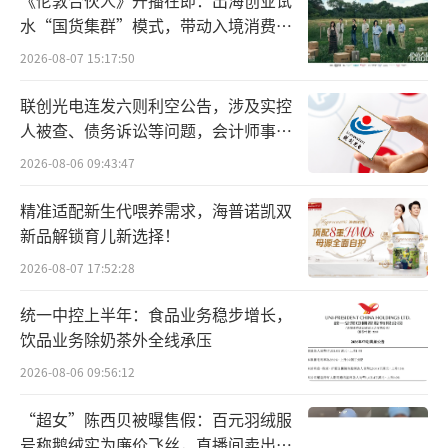
水“国货集群”模式，带动入境消费反
向种草
2026-08-07 15:17:50
联创光电连发六则利空公告，涉及实控
人被查、债务诉讼等问题，会计师事务
所曾出具“保留意见”
2026-08-06 09:43:47
精准适配新生代喂养需求，海普诺凯双
新品解锁育儿新选择！
2026-08-07 17:52:28
统一中控上半年：食品业务稳步增长，
饮品业务除奶茶外全线承压
2026-08-06 09:56:12
“超女”陈西贝被曝售假：百元羽绒服
号称鹅绒实为廉价飞丝，直播间卖出超