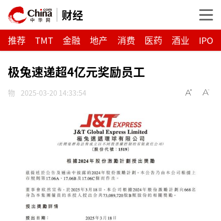
财经
推荐
TMT
金融
地产
消费
医药
酒业
IPO
极兔速递超4亿元奖励员工
物
2025-03-20 14:33:54