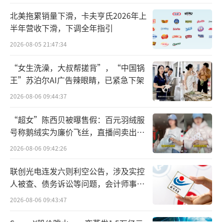
有客户我们才去做这个方向。”
北美拖累销量下滑，卡夫亨氏2026年上
半年营收下滑，下调全年指引
鳌头财经了解到，宇树科技的客户中包含
个人、科技公司、工厂、高校等不同主
2026-08-05 21:47:34
体。“这实际上也反映了具身智能总体的市场
“女生洗澡，大叔帮搓背”，“中国锅
需求量并不高，相关企业想要盈利需要抓住各
王”苏泊尔AI广告辣眼睛，已紧急下架
个领域的客群。”行业观察人士向鳌头财经分
2026-08-06 09:44:37
析道，“‘工业——商用——C端’是目前行业
“超女”陈西贝被曝售假：百元羽绒服
内认可度较高的具身智能商业化路径，但大规
号称鹅绒实为廉价飞丝，直播间卖出超
模应用仍需要解决成本和技术的问题。”
百万元
2026-08-06 09:42:26
王兴兴曾表示，宇树科技与某新能源厂商
联创光电连发六则利空公告，涉及实控
工厂的合作“还是处于试点阶段，还没有到真
人被查、债务诉讼等问题，会计师事务
所曾出具“保留意见”
正的商业闭环。”
2026-08-06 09:43:47