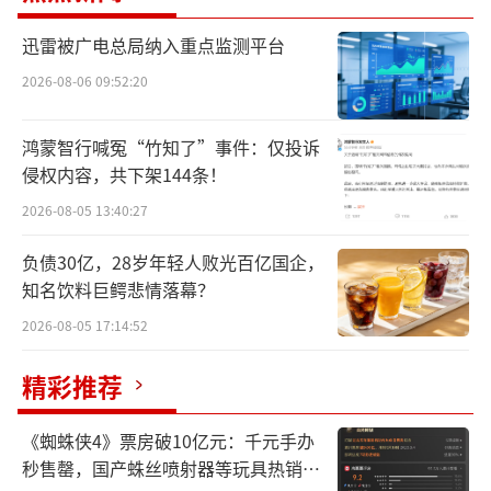
看出，具身智能的商业化场景正在逐渐明晰。
迅雷被广电总局纳入重点监测平台
宇树科技：非常关注商业化，部分场景未
2026-08-06 09:52:20
实现商业闭环
鸿蒙智行喊冤“竹知了”事件：仅投诉
谈到具身智能，就绕不开宇树科技，在某
侵权内容，共下架144条！
种程度上，宇树科技已经成为了具身智能的行
2026-08-05 13:40:27
业标杆。上个月，宇树科技完成了约7亿元规模
负债30亿，28岁年轻人败光百亿国企，
的C轮融资，此轮融资后宇树科技的估值也来到
知名饮料巨鳄悲情落幕？
了120亿元。有消息称，此轮融资或将是其上市
2026-08-05 17:14:52
前的最后一轮融资，接下来宇树科技将谋求科
创板上市。
精彩推荐
《蜘蛛侠4》票房破10亿元：千元手办
秒售罄，国产蛛丝喷射器等玩具热销海