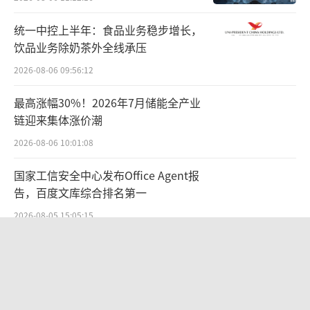
身智能大模型”的技术路径，今年3月份，智元
统一中控上半年：食品业务稳步增长，
机器人发布了首个通用具身基座大模型启元大
饮品业务除奶茶外全线承压
模型；5月份，智元机器人又发布了具身世界模
2026-08-06 09:56:12
型EVAC（EnerVerse-AC）和具身世界模型评
测基准EWMBench。
最高涨幅30%！2026年7月储能全产业
链迎来集体涨价潮
在外界看来，相较于发布新的机器人产
2026-08-06 10:01:08
品，具身智能大模型的研发对于行业更具有意
国家工信安全中心发布Office Agent报
义。“大模型有助于加强具身智能硬件对外界
告，百度文库综合排名第一
的认知、感受和推理，同时也能帮助降低相关
2026-08-05 15:05:15
厂商的测试成本。”行业分析人士向鳌头财经
表示。
至纯科技因累计多确认4.17亿利润，遭
上交所和证监局处罚！市值风云质疑其
云深处科技：定位巡检赛道，但需求仍未
财务问题，遭巨额索赔！
2026-07-06 15:27:53
规模化突破