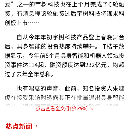
龙”之一的宇树科技也在上个月完成了C轮融
资，有消息称该轮融资过后宇树科技将谋求科
创板上市……
自从今年年初宇树科技产品登上春晚舞台
后，具身智能的投资热度持续攀升。IT桔子数
据显示，今年前5个月具身智能和机器人领域投
资事件达114起，融资额度达到232亿元，均超
过了去年全年总和。
也有唱衰的声音，此前，知名投资人朱啸
虎在接受采访时透露其正在批量退出具身智能
行业，退出原因则是缺乏商业化路径。诚然，
点击查看全文(剩余
86
%)
商业化是当下具身智能发展无法回避的问题，
但从今年上半年几家“明星企业”的动向可以
热点新闻