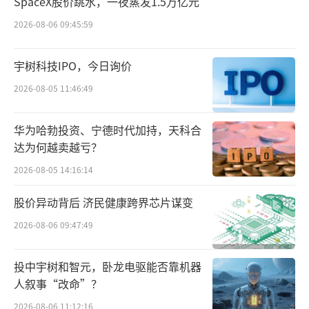
智元机器人：更加关注“智能” 接连推出
SpaceX股价跳水，一夜蒸发1.5万亿元
具身智能大模型
2026-08-06 09:45:59
宇树对于商业化的重视或许与其成立早期
宇树科技IPO，今日询价
融资困难的情况相关，相比之下，由“稚晖
2026-08-05 11:46:49
君”创立的智元机器人可谓“含着金汤勺出
生”。
华为哈勃投资、宁德时代加持，天科合
达为何越卖越亏？
天眼查显示，智元机器人成立至今两年多
2026-08-05 14:16:14
的时间里，已经进行了9轮融资，最近的一次则
是今年5月份由京东科技领投的B+轮融资，这也
股价异动背后 济民健康跨界芯片谋变
是今年智元机器人进行的第二轮融资，两轮融
2026-08-06 09:47:49
资过后，智元机器人的估值来到了150亿元。
投中宇树和智元，卧龙电驱能否靠机器
“不缺钱”的智元机器人在技术路线上和
人叙事“改命”？
宇树科技并不一致，其走的是“人形机器人+具
2026-08-06 11:12:16