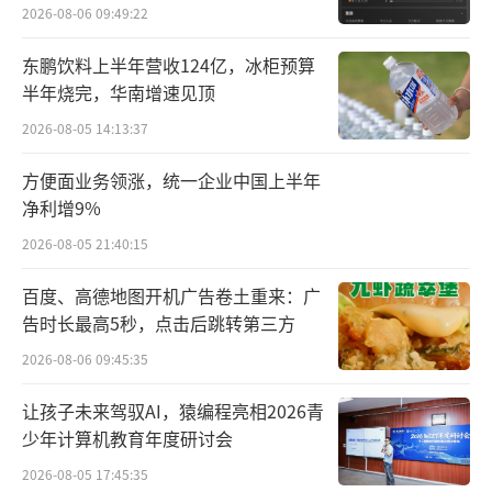
外
2026-08-06 09:49:22
东鹏饮料上半年营收124亿，冰柜预算
半年烧完，华南增速见顶
2026-08-05 14:13:37
方便面业务领涨，统一企业中国上半年
净利增9%
2026-08-05 21:40:15
除了在春晚上获得巨大关注这一因素，盈
百度、高德地图开机广告卷土重来：广
告时长最高5秒，点击后跳转第三方
利也是宇树科技估值在行业内位居前列的原因
之一，创始人王兴兴此前曾透露，宇树科技自2
2026-08-06 09:45:35
020年以来每年都保持盈利状态。在商业化路径
让孩子未来驾驭AI，猿编程亮相2026青
上，宇树科技并不执着于某一特定客群，而是
少年计算机教育年度研讨会
以客户为导向。“我们一直非常关注商业化，
2026-08-05 17:45:35