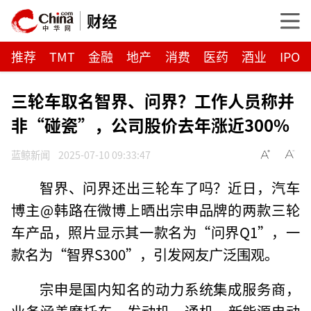
财经
推荐
TMT
金融
地产
消费
医药
酒业
IPO
三轮车取名智界、问界？工作人员称并
非“碰瓷”，公司股价去年涨近300%
蓝鲸新闻
2025-07-10 09:33:47
智界、问界还出三轮车了吗？近日，汽车
博主@韩路在微博上晒出宗申品牌的两款三轮
车产品，照片显示其一款名为“问界Q1”，一
款名为“智界S300”，引发网友广泛围观。
宗申是国内知名的动力系统集成服务商，
业务涵盖摩托车、发动机、通机、新能源电动