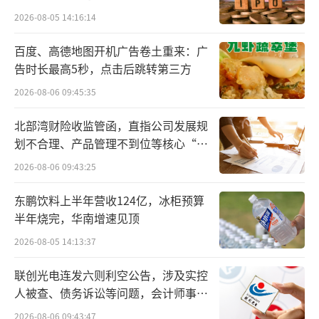
要等一个月，终端零售价约超6000元。
2026-08-05 14:16:14
今年4月，江苏宗申重磅推出“极客”高端
百度、高德地图开机广告卷土重来：广
告时长最高5秒，点击后跳转第三方
产品系列，包含熊猫、缤果、途观C9、途昂C5
2026-08-06 09:45:35
等型号。
北部湾财险收监管函，直指公司发展规
近期，“宗申智慧出行”公众号曾发布一
划不合理、产品管理不到位等核心“痛
张“极客+”系列的产品组成概念图，其中包括
点”
2026-08-06 09:43:25
智界、问界以及尚界。发布会前一天，该账号
还曾预告过新品发布会，海报配文为“智界M
东鹏饮料上半年营收124亿，冰柜预算
半年烧完，华南增速见顶
1”。目前，前述相关宣传资料已搜索不到。
2026-08-05 14:13:37
北京京师（杭州）律师事务所互联网合规
联创光电连发六则利空公告，涉及实控
企业法律事务部副主任连润民律师指出，相关
人被查、债务诉讼等问题，会计师事务
海报内容容易构成对品牌方或品牌产品攀附，
所曾出具“保留意见”
2026-08-06 09:43:47