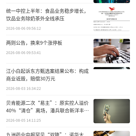
统一中控上半年：食品业务稳步增长，
饮品业务除奶茶外全线承压
2026-08-06 09:56:12
两则公告，换来9个涨停板
2026-08-06 09:53:41
江小白起诉东方甄选案结果公布：构成
商业诋毁，赔偿30万元
令围观网友好奇的是，一场非汽车企业发
2026-08-03 16:34:22
布会上为何会出现智界、问界相关字眼。官方
贝肯能源二次“易主”：原实控人溢价
推文显示，重庆宗申车辆在7月8日举行2025年
40%“清仓”离场，潘兵联合新洋丰、
中新品发布会，全品类128款新品及核心配件同
宏科百世拟入主
2026-08-05 14:11:25
步展出。
九洲药业中报罕见“双降”：诺华大