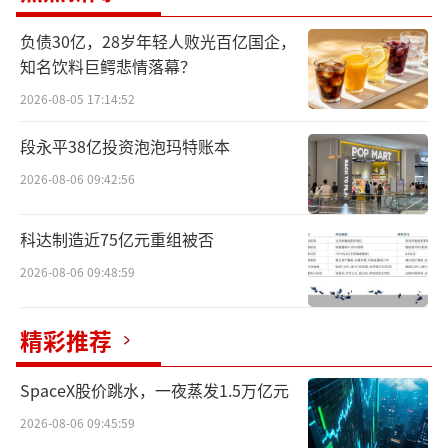
负债30亿，28岁年轻人败光百亿国企，
知名饮料巨鳄悲情落幕？
宗申工作人员回应：发布产品非此名称，
2026-08-05 17:14:52
相关规划有待调整
段永平38亿投资泡泡玛特账本
智界、问界均都是鸿蒙智行旗下热门汽车
2026-08-06 09:42:56
品牌。其中，奇瑞汽车股份有限公司2020年就
已注册通过“智界”商标，而赛力斯汽车有限
科达制造近75亿元重组被否
公司也持有多枚“问界”相关商标，国际分类
2026-08-06 09:48:59
为12类-运输工具。
精彩推荐
SpaceX股价跳水，一夜蒸发1.5万亿元
2026-08-06 09:45:59