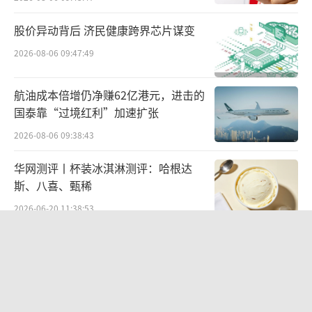
客观上如使消费者陷入认识错误，那么就有可
能构成不正当竞争。目前鉴于宗申已经删除了
股价异动背后 济民健康跨界芯片谋变
相关的海报，停止侵权，故如影响不大，相关
2026-08-06 09:47:49
品牌方或基于效率及其他考量选择不追究其责
航油成本倍增仍净赚62亿港元，进击的
任。
国泰靠“过境红利”加速扩张
截至发稿，宗申、鸿蒙智行、问界以及智
2026-08-06 09:38:43
界并未做出公开回应。
华网测评丨杯装冰淇淋测评：哈根达
斯、八喜、甄稀
除了三轮还能造“飞机”，宗申动力股价
2026-06-20 11:38:53
去年累计涨幅近300%
一季度毛利率降至39.1%！车市内卷禾
宗申不止是一家造三轮车的公司。
赛受波及：激光雷达单价杀到800
公开资料显示，宗申产业集团的核心子公
2026-05-21 10:12:36
司重庆宗申动力机械股份有限公司系A股上市公