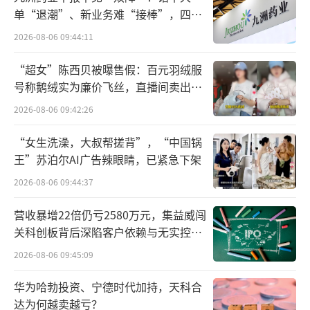
参与发布会的宗申工作人员告诉蓝鲸记
单“退潮”、新业务难“接棒”，四大
难关待闯
者，现场发布的休闲三轮车就只有一款，即图
2026-08-06 09:44:11
片中展示的“宗申智客S1”，其他展示均为产
“超女”陈西贝被曝售假：百元羽绒服
品车型规划。他认为，所谓“碰瓷”有些断章
号称鹅绒实为廉价飞丝，直播间卖出超
取义。未上市规划的产品，名称只是个代号，
百万元
2026-08-06 09:42:26
上市时会根据产品定位和上市推广需要来进行
“女生洗澡，大叔帮搓背”，“中国锅
调整。
王”苏泊尔AI广告辣眼睛，已紧急下架
此外该工作人士认为，相关讨论中的“三
2026-08-06 09:44:37
蹦子”“老年车”等称呼带有歧视色彩，断章
营收暴增22倍仍亏2580万元，集益威闯
取义博热度和带歧视色彩看待一个行业是很不
关科创板背后深陷客户依赖与无实控人
可取的。
困局
2026-08-06 09:45:09
目前，宗申智客S1已经上市，通过经销商
华为哈勃投资、宁德时代加持，天科合
门店销售，在抖音快手等平台销售预计可能还
达为何越卖越亏？