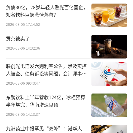
优品的代言人。
负债30亿，28岁年轻人败光百亿国企，
知名饮料巨鳄悲情落幕？
当时互联网圈儿流行“低调做事”，一个
2026-08-05 17:14:52
创始人跑到外面高调宣传，就很容易被贴
上“投机”“不务正业”的标签。
贡茶被卖了
2026-08-06 14:32:36
陈欧很犹豫：“围绕自己做CEO营销，不
太好意思，别人会说我得瑟。我这个人挺好面
联创光电连发六则利空公告，涉及实控
子的。”
人被查、债务诉讼等问题，会计师事务
所曾出具“保留意见”
2026-08-06 09:43:47
作为天使投资人兼董事会成员的徐小平
把“张朝阳”给拎了出来，并指出张朝阳就是
东鹏饮料上半年营收124亿，冰柜预算
通过打造个人品牌，用极低的成本成功带动了
半年烧完，华南增速见顶
搜狐的知名度。
2026-08-05 14:13:37
九洲药业中报罕见“双降”：诺华大
陈欧动心了。