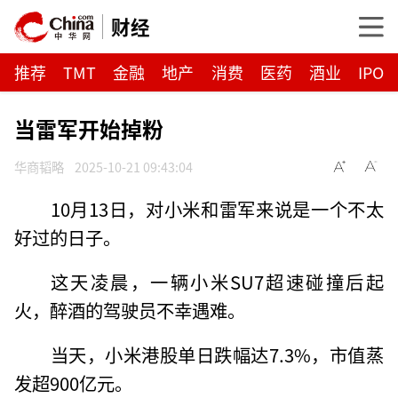
财经
推荐
TMT
金融
地产
消费
医药
酒业
IPO
当雷军开始掉粉
华商韬略
2025-10-21 09:43:04
10月13日，对小米和雷军来说是一个不太
好过的日子。
这天凌晨，一辆小米SU7超速碰撞后起
火，醉酒的驾驶员不幸遇难。
当天，小米港股单日跌幅达7.3%，市值蒸
发超900亿元。