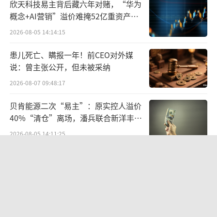
欣天科技易主背后藏六年对赌，“华为
时最被追捧的“陈欧体”。陈欧的“奋斗
概念+AI营销”溢价难掩52亿重资产考
者”形象让聚美优品的“正品保障”品牌特性
验
2026-08-05 14:14:15
深入人心。
患儿死亡、瞒报一年！前CEO对外媒
之后陈欧频繁参加各种综艺节目，湖南卫
说：曾主张公开，但未被采纳
视的“快乐女生”“天天向上”、天津卫视
2026-08-07 09:48:17
的“非你莫属”等等，进一步确立了自己“80
贝肯能源二次“易主”：原实控人溢价
后创业新贵”的人设，并拉高聚美的知名度。
40%“清仓”离场，潘兵联合新洋丰、
宏科百世拟入主
2026-08-05 14:11:25
相较于2010年，2012年聚美的营业额升高
近15倍，超过了10亿元。而营销费用比率却比
告别起量难、留客难！京东商家成长
同行低很多，省了1个亿的广告费。
PLUS方法论助力商家跑出确定性增长
路径
2026-08-06 15:56:24
他喊出的那句“为自己代言”则成为了众
段永平38亿投资泡泡玛特账本
多企业家从幕后走向前台的号角。