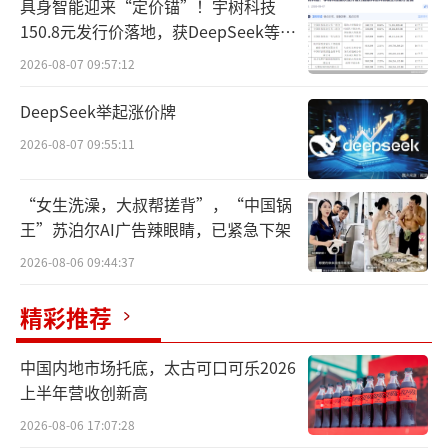
具身智能迎来“定价锚”！宇树科技
截至10月20日，雷军粉丝跌至4452.1万来源：雷军抖音
150.8元发行价落地，获DeepSeek等豪
华战配加持
尽管那29万并不能撼动雷军四千多万粉丝
2026-08-07 09:57:12
的坚实基础。但当“事故”“股价”和“企业
DeepSeek举起涨价牌
家IP”共振时，不得不促使我们思考一个问
2026-08-07 09:55:11
题：
“女生洗澡，大叔帮搓背”，“中国锅
企业家代言这种已经被视为常态的商业模
王”苏泊尔AI广告辣眼睛，已紧急下架
式，是否到了拐点？
2026-08-06 09:44:37
01
精彩推荐
让我们把视线拉回到2011年。
中国内地市场托底，太古可口可乐2026
上半年营收创新高
那一年，聚美优品的创始人陈欧在董事会
上眉头紧皱，他接到了一个新任务——担任聚美
2026-08-06 17:07:28