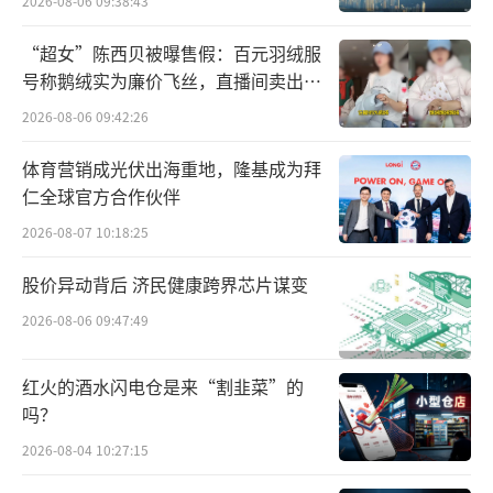
2026-08-06 09:38:43
广告顶多要十多万拍摄费，但成功了就能
“超女”陈西贝被曝售假：百元羽绒服
让公司活下来。这种用“小成本搏大机会”的
号称鹅绒实为廉价飞丝，直播间卖出超
逻辑，让陈欧无法拒绝。
百万元
2026-08-06 09:42:26
夏季来临，第一支广告被投放市场，立刻
体育营销成光伏出海重地，隆基成为拜
打消了陈欧的担忧。微博话题阅读量超过20亿
仁全球官方合作伙伴
次。
2026-08-07 10:18:25
“年轻人的奋斗与坚持。”
“你可以轻视
股价异动背后 济民健康跨界芯片谋变
我们的年轻，我们会证明这是谁的时代。”
2026-08-06 09:47:49
“我是陈欧，我为自己代言。”
红火的酒水闪电仓是来“割韭菜”的
吗？
……
2026-08-04 10:27:15
这些如今看来鸡汤味很浓的台词，却是当