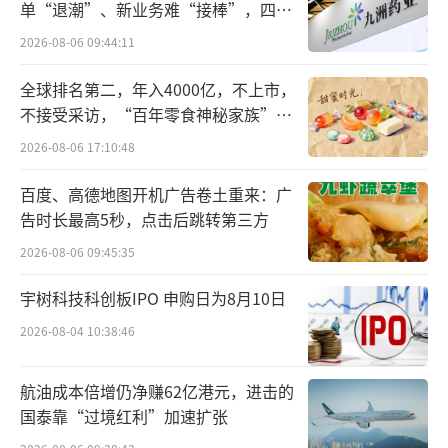
单“退潮”、新业务难“接棒”，四大
难关待闯
当时聚美还是电商赛道的小透明，尽管年
2026-08-06 09:44:11
销售额达1.5亿却依然没钱请明星代言。
全球排名第二，年入4000亿，不上市，
不接受采访，“百年零食神秘家族”浮
而同一赛道的乐蜂网因为李静代言，用户
出水面？
转化率快速升高。凡客因为韩寒的代言，销量
2026-08-06 17:10:48
翻十倍。
百度、高德地图开机广告卷土重来：广
告时长最高5秒，点击后跳转第三方
业界所有人都看到了“品牌人格化”的力
2026-08-06 09:45:35
量，也都跃跃欲试。
宇树科技科创板IPO 申购日为8月10日
最终陈欧在与董事会多番博弈后，拿到了
2026-08-04 10:38:46
一个承诺：
航油成本倍增仍净赚62亿港元，进击的
“先拍一支短广告试水，如果负面反馈超
国泰靠“过境红利”加速扩张
过30%就停播。”