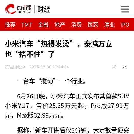
财经
推荐
TMT
金融
地产
消费
医药
酒业
IPO
小米汽车“热得发烫”，泰鸿万立
也“捂不住”了
览富财经网
2025-06-30 10:14:04
一台车“搅动”一个行业。
6月26日晚，小米汽车正式发布其首款SUV
小米YU7，售价25.35万元起，Pro版27.99万
元，Max版32.99万元。
据称，新车开售后仅3分钟，大定数量便突