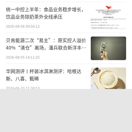
万立新增“小米汽车”概念，成为最新被纳入
该指数的三只个股之一。
统一中控上半年：食品业务稳步增长，
饮品业务除奶茶外全线承压
据6月23日互动易消息：公司主要客户包括
2026-08-06 09:56:12
吉利汽车、长城汽车、小米汽车、某北美头部
贝肯能源二次“易主”：原实控人溢价
新能源汽车企业、理想汽车、奇瑞、沃尔沃、
40%“清仓”离场，潘兵联合新洋丰、
上汽、广汽等众多国内外知名整车厂和宁德时
宏科百世拟入主
2026-08-05 14:11:25
代等大型零部件企业。小米汽车属于公司核心
客户之一，公司目前客户数量众多，客户和业
华网测评丨杯装冰淇淋测评：哈根达
斯、八喜、甄稀
务结构比较合理，不存在对某一单一客户高度
2026-06-20 11:38:53
依赖的情况。
营收暴增22倍仍亏2580万元，集益威闯
备受外界关注的是，这也是泰鸿万立首次
关科创板背后深陷客户依赖与无实控人
公开披露小米汽车的相关情况，此前，公司一
困局
2026-08-06 09:45:09
直对此讳莫如深，即使在招股书中也未能见到