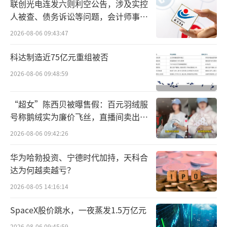
联创光电连发六则利空公告，涉及实控
人被查、债务诉讼等问题，会计师事务
所曾出具“保留意见”
2026-08-06 09:43:47
科达制造近75亿元重组被否
2026-08-06 09:48:59
“超女”陈西贝被曝售假：百元羽绒服
号称鹅绒实为廉价飞丝，直播间卖出超
百万元
2026-08-06 09:42:26
华为哈勃投资、宁德时代加持，天科合
达为何越卖越亏？
2026-08-05 14:16:14
SpaceX股价跳水，一夜蒸发1.5万亿元
2026-08-06 09:45:59