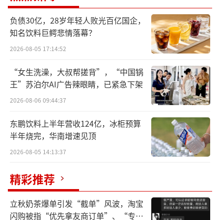
格体系造成明显冲击。
负债30亿，28岁年轻人败光百亿国企，
知名饮料巨鳄悲情落幕？
6月27日，小米汽车概念板块呈现强势上涨
态势，宁波华翔、富特科技、海泰科、泰鸿万
2026-08-05 17:14:52
立等个股涨幅居前。
“女生洗澡，大叔帮搓背”，“中国锅
王”苏泊尔AI广告辣眼睛，已紧急下架
超七成概念股飘红
2026-08-06 09:44:37
从投资策略上看，小米YU7上市后订单迅
东鹏饮料上半年营收124亿，冰柜预算
速爆发，反映了消费者对小米YU7产品力及小
半年烧完，华南增速见顶
米品牌力、智能生态的认可，小米汽车产业链
2026-08-05 14:13:37
相关公司有望受益。
精彩推荐
同花顺数据显示，截至目前，A股小米汽车
概念一共有102只概念股。从纳入指数时间看，
立秋奶茶爆单引发“截单”风波，淘宝
闪购被指“优先拿友商订单”、“专挑
2025年有24家，2024年有54家，2023年有24