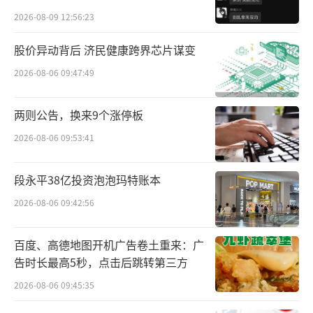
贵的拿”
家。
2026-08-09 12:56:23
股价异动背后 济民健康跨界芯片谋变
从行业分布看，根据申万二级行业分类，
2026-08-06 09:47:49
汽车零部件有45家，占比44.1%；电池、消费
电子各有5家，占比4.9%；汽车服务、专用设
两则公告，换来9个涨停板
备各有4家，占比3.9%。
2026-08-06 09:53:41
从地域分布看，根据省份划分，浙江、江
苏各有16家，占比15.7%；广东有14家，占比1
段永平38亿投资泡泡玛特账本
3.7%；上海有10家，占比9.8%；北京有9家，
2026-08-06 09:42:56
占比8.8%；福建有7家，占比6.9%。
百度、高德地图开机广告卷土重来：广
从市值分布情况看，50亿以下有31家；50
告时长最高5秒，点击后跳转第三方
亿-100亿有31家；100亿-500亿有34家；500亿
2026-08-06 09:45:35
以上有6家，其中，1000亿以上有4家。