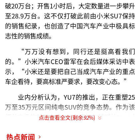
破20万台；开售1小时后，大定数量进一步攀升
至28.9万台。这不仅打破此前由小米SU7保持
的销售纪录，也创造了中国汽车产业中极具标
志性的销售成绩。
“万万没有想到，同行还是挺高看我们
的。”小米汽车CEO雷军在会后媒体采访中表
示，“小米还是要把自己当成汽车产业的重点
车企看待，要高标准严要求，要改变心态。”
业内分析认为，YU7的推出，正在重塑25
万至35万元区间纯电SUV的竞争态势。作为该
细分市场的新锐力量，YU7直接与特斯拉Model
点击查看全文(剩余
92
%)
Y、智界R7、蔚来ES6等热门车型展开正面交
热点新闻
锋。一旦实现月销破万，将对现有竞争者的价