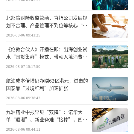
北部湾财险收监管函，直指公司发展规
划不合理、产品管理不到位等核心“痛
点”
2026-08-06 09:43:25
《伦敦合伙人》开播在即：出海创业试
水“国货集群”模式，带动入境消费反
向种草
2026-08-07 15:17:50
从二级市场表现看，6月27日，超七成概念
航油成本倍增仍净赚62亿港元，进击的
股飘红。其中，宁波华翔、富特科技、海泰
国泰靠“过境红利”加速扩张
科、泰鸿万立等个股涨幅居前。
2026-08-06 09:38:43
泰鸿万立大方承认
九洲药业中报罕见“双降”：诺华大
单“退潮”、新业务难“接棒”，四大
同花顺数据显示，2025年6月24日，泰鸿
难关待闯
2026-08-06 09:44:11