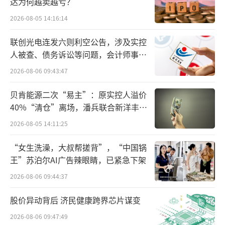
进一步缩短。
达为何越卖越亏？
2026-08-05 14:16:14
高研发投入短期拖累业绩
联创光电连发六则利空公告，涉及实控
现阶段，比亚迪研发投入的“短期阵
人被查、债务诉讼等问题，会计师事务
痛”与“长期价值”正形成鲜明对比。前三季
所曾出具“保留意见”
2026-08-06 09:43:47
度其研发费用高达437.5亿元，同比增长31.
贝肯能源二次“易主”：原实控人溢价
3%，超净利润近一倍。比亚迪方面表示，今年
40%“清仓”离场，潘兵联合新洋丰、
前三季度，公司的研发投入较特斯拉高出了109
宏科百世拟入主
2026-08-05 14:11:25
亿元，“正是一如既往地狠砸研发，比亚迪今
年推出了天神之眼辅助驾驶系统、超级e平台、
“女生洗澡，大叔帮搓背”，“中国锅
王”苏泊尔AI广告辣眼睛，已紧急下架
兆瓦闪充技术、灵鸢车载无人机系统等众多前
2026-08-06 09:44:37
沿技术”。
股价异动背后 济民健康跨界芯片谋变
但短期来看，研发费用率的上升则直接拖
2026-08-06 09:47:49
累利润。“天神之眼”高阶智能驾驶系统虽不