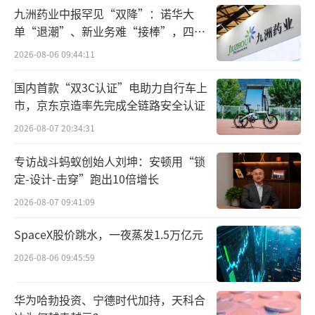
2%，远超2024年全年海外销量总和。
九洲药业中报罕见“双降”：诺华大
单“退潮”、新业务难“接棒”，四大
实际上，2025年二季度公司就已显露增收
难关待闯
不增利的态势。财报显示，比亚迪二季度营收
2026-08-06 09:44:11
达2009.2亿元，同比增长14%，然而净利润仅
国内首款“双3C认证”电助力自行车上
为63.6亿元，同比下滑29.9%，这也是自2022
市，京东京造率先完成全链路安全认证
年以来比亚迪首次出现季度利润下滑。二季度
2026-08-07 20:34:31
比亚迪毛利率为16.3%，三季度虽回升至17.
专访战斗蚂蚁创始人刘坤：安顿用“锁
9%，但仍处近年低位。
定-设计-击穿”跑出10倍增长
此外，应付账款账期缩短也进一步加剧财
2026-08-07 09:41:09
务压力。今年6月，比亚迪曾宣布，将供应商支
SpaceX股价跳水，一夜蒸发1.5万亿元
付账期统一至60天内。比亚迪表示，公司积极
2026-08-06 09:45:59
响应政策号召，三季度应付账款及应付票据金
额明显下降，且向上游供应商付款的平均周期
华为哈勃投资、宁德时代加持，天科合