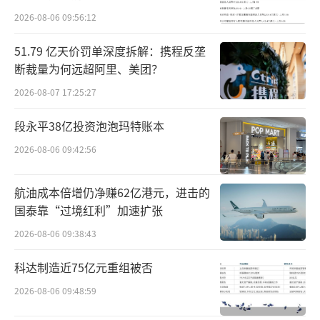
可循。比亚迪前三季度全球销量326万辆，同比
2026-08-06 09:56:12
增长18.64%。但三季度单季销量却同比下降约
51.79 亿天价罚单深度拆解：携程反垄
1.8%，主要受到9月销量下滑5.52%的拖累，
断裁量为何远超阿里、美团？
这是今年以来比亚迪首次出现单月销量同比下
2026-08-07 17:25:27
降，公司也将年度销量目标从550万辆下调至46
0万辆。
段永平38亿投资泡泡玛特账本
2026-08-06 09:42:56
按最新目标来看，今年前三季度比亚迪完
成了全年销量目标的70.87%，这意味着在今年
航油成本倍增仍净赚62亿港元，进击的
剩余的2个月内，比亚迪每月需完成近45万辆才
国泰靠“过境红利”加速扩张
能实现目标，而比亚迪今年9月销量为39.63万
2026-08-06 09:38:43
辆，距离全面完成仍有压力。不过，比亚迪的
科达制造近75亿元重组被否
海外销量正成为增长的重要引擎。今年1—9
2026-08-06 09:48:59
月，比亚迪海外销量达70.16万辆，同比激增13