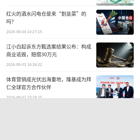
断下放至10万级车型，但也增加了单车制造成
红火的酒水闪电仓是来“割韭菜”的
本。比亚迪今年二季度单车成本达11.2万元，
吗？
环比增长约1万元，单车净利润也降至约0.5万
2026-08-04 10:27:15
元。不过，从四季度订单与海外工厂进展来
江小白起诉东方甄选案结果公布：构成
看，其研发储备已开始释放动能。10月前6日，
商业诋毁，赔偿30万元
比亚迪新增订单超过23.6万辆，远超去年同
2026-08-03 16:34:22
期；10月9日，比亚迪第1400万辆新能源汽车
在巴西乘用车工厂下线。
体育营销成光伏出海重地，隆基成为拜
仁全球官方合作伙伴
“从长期视角审视，比亚迪的高研发投入
2026-08-07 10:18:25
具备战略必要性。”中国城市发展研究院投资
两则公告，换来9个涨停板
部副主任袁帅认为，新能源汽车产业正从“电
动化”向“智能化”转型，高研发投入是抢占
2026-08-06 09:53:41
技术制高点的核心手段。同时，全球化布局也