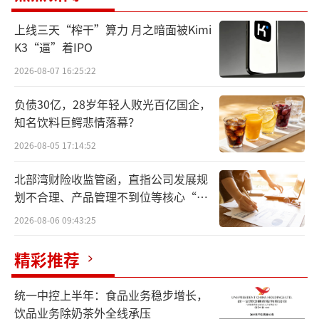
上线三天“榨干”算力 月之暗面被Kimi
K3“逼”着IPO
2026-08-07 16:25:22
营收首降利润承压
负债30亿，28岁年轻人败光百亿国企，
2025年三季度，比亚迪核心财务数据呈
知名饮料巨鳄悲情落幕？
现“营收微降、利润大降”的分化态势。比亚
2026-08-05 17:14:52
迪三季度单季营收1949.85亿元，同比下降3.0
5%，这也是自2022年以来，其首次出现单季度
北部湾财险收监管函，直指公司发展规
划不合理、产品管理不到位等核心“痛
营收同比下滑的情况；净利润78.23亿元，同比
点”
2026-08-06 09:43:25
大幅下滑32.6%。虽然前三季度营收5662.66亿
元仍保持12.75%的同比增长，但净利润却同比
精彩推荐
下降7.55%至233.33亿元。
统一中控上半年：食品业务稳步增长，
从销量来看，比亚迪三季度业绩下滑有迹
饮品业务除奶茶外全线承压