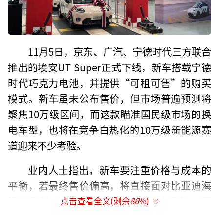
11月5日，京东、广汽、宁德时代三方联合
推出的埃安UT Super正式下线，新车搭载宁德
时代巧克力电池，并提供“可租可售”的购买
模式。新车虽未公布售价，但市场普遍预测将
聚焦10万级区间，而这款瞄准国民级市场的换
电车型，也将在竞争白热化的10万级新能源赛
道迎来不少考验。
业内人士指出，新车要注重价格与成本的
平衡，若最终售价偏高，将直接面对比亚迪海
豚等强劲对手，需证明其溢价的合理性。同
点击查看全文(剩余
86
%)
时，应强化实用差异化体验，加速换电网络建