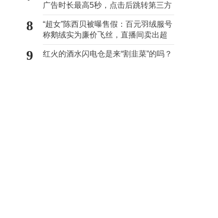
广告时长最高5秒，点击后跳转第三方
8
“超女”陈西贝被曝售假：百元羽绒服号
称鹅绒实为廉价飞丝，直播间卖出超
百万元
9
红火的酒水闪电仓是来“割韭菜”的吗？