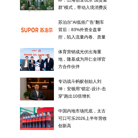
即：出海创业试水“国货集
群”模式，带动入境消费反
向种草
苏泊尔“AI低俗广告”翻车
背后：83%外资全盘掌
控，陷入流量内卷、质量
频发的负循环
体育营销成光伏出海重
地，隆基成为拜仁全球官
方合作伙伴
专访战斗蚂蚁创始人刘
坤：安顿用“锁定-设计-击
穿”跑出10倍增长
中国内地市场托底，太古
可口可乐2026上半年营收
创新高