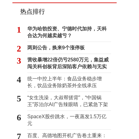
热点排行
1
华为哈勃投资、宁德时代加持，天科
合达为何越卖越亏？
2
两则公告，换来9个涨停板
3
营收暴增22倍仍亏2580万元，集益威
闯关科创板背后深陷客户依赖与无实
控人困局
4
统一中控上半年：食品业务稳步增
长，饮品业务除奶茶外全线承压
5
“女生洗澡，大叔帮搓背”，“中国锅
王”苏泊尔AI广告辣眼睛，已紧急下架
6
SpaceX股价跳水，一夜蒸发1.5万亿
元
7
百度、高德地图开机广告卷土重来：