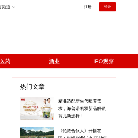
方频道
注册
登录
医药
酒业
IPO观察
热门文章
精准适配新生代喂养需
求，海普诺凯双新品解锁
育儿新选择！
《伦敦合伙人》开播在