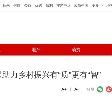
插画
健康
公益
优选
法制
守艺中华
应急中国
更多
地
融
地产
消费
力乡村振兴有“质”更有“智”
A+
微信
A-
微博
分享