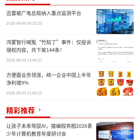
照光电的一众股东可谓是享受了资本盛宴，其
迅雷被广电总局纳入重点监测平台
中就包括牛散屠文斌、施玉庆夫妇，其在2024
年四季度新进成为公司的前十大流通股东，彼
2026-08-06 09:52:20
时乾照光电的股票均价仅12.31元/股。
鸿蒙智行喊冤“竹知了”事件：仅投诉
但最大的“赢家”，当属乾照光电的控股
侵权内容，共下架144条！
股东海信视像，其目前持有公司26.31%的股
2026-08-05 13:40:27
份，最新持股市值约61.46亿元，而其对海信视
方便面业务领涨，统一企业中国上半年
像的投资不过20亿元，已经浮盈超40亿元。
净利增9%
2026-08-05 21:40:15
年内涨超140%
精彩推荐
12月10日，乾照光电盘中涨超4%，股价最
高达27.51元/股，创历史新高。12月11日，公
让孩子未来驾驭AI，猿编程亮相2026青
司股价回调，收报25.5元/股，最新市值达234.
少年计算机教育年度研讨会