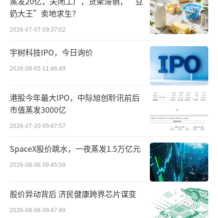
蒸发20亿，关闭工厂，货架滞销，“豆
商业航天应用市场大幅打开，随着可回收火箭
奶大王”卖地求生？
瓶颈突破，商业航天产业有望形成闭环，促进
2026-07-07 09:37:02
行业进入高速成长期。”
宇树科技IPO，今日询价
资料显示，乾照光电的主营业务为半导体
2026-08-05 11:46:49
光电产品的研发、生产和销售，主要产品为LE
D外延片及芯片、砷化镓太阳能电池产品、VCS
港股今年最大IPO，中际旭创聆讯前后
EL产品。公司的砷化镓太阳能电池产品用于商
市值蒸发3000亿
业航天领域，出货量位列国内市场第一，其
2026-07-20 09:47:57
中，适用于低轨商业卫星的产品已批量出货。
SpaceX股价跳水，一夜蒸发1.5万亿元
业绩方面，乾照光电2023年以来业绩增速
2026-08-06 09:45:59
较快。2023、2024年，公司分别实现营收23.8
7亿元、24.33亿元；归母净利润分别为3160.73
股价异动背后 济民健康跨界芯片谋变
万元、9608.45万元，分别同比增长162.77%、
2026-08-06 09:47:49