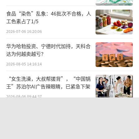
203.99%。2025年前三季度，公司实现营业收
食品“染色”乱象：46批次不合格，人
入27.5亿元，同比增长46.36%；归母净利润为
工色素占了1/5
8794.97万元，同比增长80.17%。
2026-07-06 16:20:06
牛散屠文斌提前“埋伏”
华为哈勃投资、宁德时代加持，天科合
达为何越卖越亏？
需要注意的是，乾照光电的股价大涨，也
让提前“埋伏”的一众股东赚得“盆满钵
2026-08-05 14:16:14
满”其中包括牛散屠文斌、施玉庆夫妻。
“女生洗澡，大叔帮搓背”，“中国锅
王”苏泊尔AI广告辣眼睛，已紧急下架
资料显示，屠文斌、施玉庆是知名牛散，
2026-08-06 09:44:37
偏好科技股，2022年二人两度举牌炒作宝馨科
技而一战成名，网络上还有传言称二人是徐翔
昊华能源：一家“攻守兼备”的煤企
的亲戚。
2026-08-05 14:33:00
回溯历史，2024年四季度，屠文斌、施玉