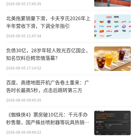
7亿元。拉长时间线来看，2025年以来，公司股
2026-08-05 17:45:35
价累计大涨147.24%，自2024年7月26日的股
北美拖累销量下滑，卡夫亨氏2026年上
价低点以来，更是大涨376.28%。
半年营收下滑，下调全年指引
据悉，乾照光电此次股价大涨，或主要得
2026-08-05 21:47:34
益于近期商业航天板块的活跃。
负债30亿，28岁年轻人败光百亿国企，
知名饮料巨鳄悲情落幕？
消息面上，前段时间，国家航天局印发
2026-08-05 17:14:52
《国家航天局推进商业航天高质量安全发展行
动计划（2025—2027年）》，是首份面向商业
百度、高德地图开机广告卷土重来：广
航天的国家级三年路线图文件，并设立商业航
告时长最高5秒，点击后跳转第三方
天司。12月3日，朱雀三号重复使用运载火箭成
2026-08-06 09:45:35
功发射，进入预定轨道。本次任务虽未实现预
《蜘蛛侠4》票房破10亿元：千元手办
定火箭一级回收目标，但检验了朱雀三号运载
秒售罄，国产蛛丝喷射器等玩具热销海
火箭测试、发射和飞行全过程方案的正确性、
外
2026-08-06 09:49:22