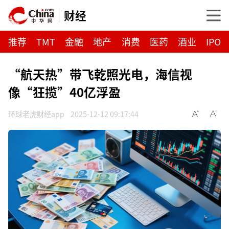
财经
推荐
TMT
金融
地产
消费
医药
酒业
IPO
“航天热”带飞乾照光电，海信视
像“狂揽”40亿浮盈
环球老虎财经app
2025-12-12 09:17:44