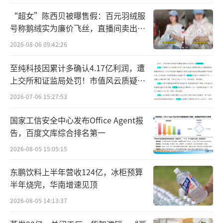
合理性，这则更为商业航天添了一把火。
“超女”陈西贝被曝售假：百元羽绒服
此外，马斯克旗下SpaceX估值飙升的消
号称鹅绒实为廉价飞丝，直播间卖出超
百万元
息，也刺激了A股商业航天板块的走强。据媒体
2026-08-06 09:42:26
报道，SpaceX正在与其投资者就新一轮内部股
至纯科技因累计多确认4.17亿利润，遭
份出售进行谈判，如果交易达成，这家火箭与
上交所和证监局处罚！市值风云质疑其
卫星制造商的估值将飙升至8000亿美元。
财务问题，遭巨额索赔！
2026-07-06 15:27:53
据国盛证券研报：“商业航天产业闭环临
国家工信安全中心发布Office Agent报
界点将至，产业有望进入高速成长期。我们认
告，百度文库综合排名第一
为，卫星作为商业航天产业的核心载体，发射
2026-08-05 15:05:15
速度核心取决于发射成本，核心瓶颈在于可回
东鹏饮料上半年营收124亿，冰柜预算
收火箭技术，一旦可回收火箭技术完成突破，
半年烧完，华南增速见顶
我国低轨卫星上天速度将大幅加快。叠加目前A
2026-08-05 14:13:37
I产业持续发展，建设太空算力逐渐成为趋势，