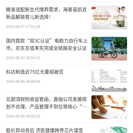
精准适配新生代喂养需求，海普诺凯双
新品解锁育儿新选择！
2026-08-07 17:52:28
国内首款“双3C认证”电助力自行车上
市，京东京造率先完成全链路安全认证
2026-08-07 20:34:31
科达制造近75亿元重组被否
2026-08-06 09:48:59
京东通过线上抽奖方式，将拍下的头鱼免费送给京东用户
北部湾财险收监管函，直指公司发展规
划不合理、产品管理不到位等核心“痛
在查干湖第二十四届冰雪渔猎文化旅游节
点”
2026-08-06 09:43:25
开幕式现场，京东生鲜与查干湖渔场达成年度
包销近50%的合作，因此京东成为查干湖鱼最
股价异动背后 济民健康跨界芯片谋变