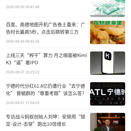
大的线上销售渠道。查干湖胖头鱼产业协会会
2026-08-06 09:47:49
长赵明明表示：“通过和京东生鲜合作，让查
干湖鱼得到了高效的物流和品质保障，能够快
百度、高德地图开机广告卷土重来：广
告时长最高5秒，点击后跳转第三方
速从湖区送到消费者餐桌，让全国消费者吃上
放心、正宗的查干湖鱼。”
2026-08-06 09:45:35
上线三天“榨干”算力 月之暗面被Kimi
通过双方的包销合作，京东生鲜销售的每
K3“逼”着IPO
一条查干湖鱼也都配备了专属“身份证”，依
2026-08-07 16:25:22
托查干湖有机鱼防伪体系实现一鱼一码。京东
生鲜采销表示，“我们坚持只售卖正宗查干湖
宁德时代分红61.8亿仍遭行业“去宁德
化” 曾毓群的“尊重考题”该怎么答？
鱼，从根本上杜绝‘洗澡鱼’等市场乱象，为
消费者打造透明、可信的高品质生鲜消费环
2026-08-07 17:04:53
境。”
专访战斗蚂蚁创始人刘坤：安顿用“锁
定-设计-击穿”跑出10倍增长
在运输环节，为进一步提升查干湖鱼物流