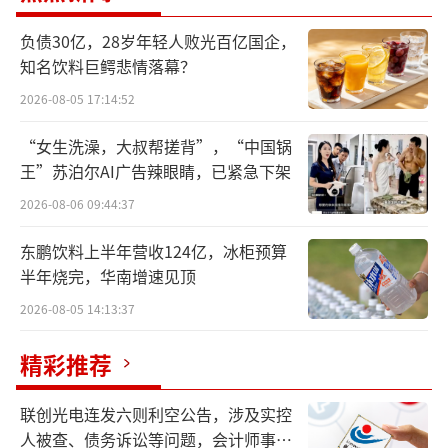
负债30亿，28岁年轻人败光百亿国企，
知名饮料巨鳄悲情落幕？
京东拍下查干湖冬捕“头鱼”
2026-08-05 17:14:52
查干湖第二十四届冰雪渔猎文化旅游节的
“女生洗澡，大叔帮搓背”，“中国锅
冬捕拍卖现场，查干湖冬捕“头鱼”以其吉祥
王”苏泊尔AI广告辣眼睛，已紧急下架
丰收的文化寓意引发多轮竞价，最终以169万元
2026-08-06 09:44:37
价格落槌由京东拍得。
东鹏饮料上半年营收124亿，冰柜预算
半年烧完，华南增速见顶
京东生鲜的采销表示：“‘头鱼’不仅是
商品，更是品质、文化与信任的象征。”京东
2026-08-05 14:13:37
同时宣布，本次拍得的查干湖冬捕“头鱼”，
精彩推荐
将通过线上抽奖方式免费送给京东用户，让消
费者共享来自查干湖的鲜意与吉祥。
联创光电连发六则利空公告，涉及实控
人被查、债务诉讼等问题，会计师事务