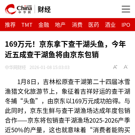
财经
推荐
TMT
金融
地产
消费
医药
酒业
IPO
169万元！京东拿下查干湖头鱼，今年
近五成查干湖鱼将由京东包销
中华网财经
2026-01-08 15:03:03
1月8日，吉林松原查干湖第二十四届冰雪
渔猎文化旅游节上，象征着吉祥好运的查干湖
冬捕“头鱼”，由京东以169万元成功拍得。与
此同时，京东生鲜与查干湖渔场达成年度包销
合作——京东将包销查干湖渔场2025-2026产季
近50%的产量，这也就意味着“消费者能购买