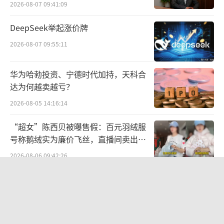
2026-08-07 09:41:09
时效，今年京东快递还为查干湖鱼打造五重锁
鲜体系，并在查干湖渔场旁设立产地直发中
DeepSeek举起涨价牌
心，通过公铁空立体化运力保障，以及优先分
2026-08-07 09:55:11
拣、优先派送绿色通道，助力查干湖鲜鱼最快
次晨抵达全国核心城市。
华为哈勃投资、宁德时代加持，天科合
达为何越卖越亏？
2026-08-05 14:16:14
“超女”陈西贝被曝售假：百元羽绒服
号称鹅绒实为廉价飞丝，直播间卖出超
百万元
2026-08-06 09:42:26
SpaceX股价跳水，一夜蒸发1.5万亿元
2026-08-06 09:45:59