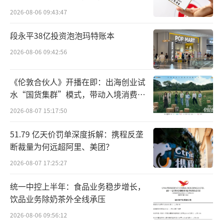
所曾出具“保留意见”
2026-08-06 09:43:47
段永平38亿投资泡泡玛特账本
2026-08-06 09:42:56
《伦敦合伙人》开播在即：出海创业试
水“国货集群”模式，带动入境消费反
向种草
2026-08-07 15:17:50
51.79 亿天价罚单深度拆解：携程反垄
断裁量为何远超阿里、美团？
2026-08-07 17:25:27
统一中控上半年：食品业务稳步增长，
饮品业务除奶茶外全线承压
2026-08-06 09:56:12