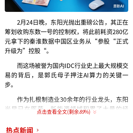
2月24日晚，东阳光抛出重磅公告，其正在
筹划收购东数一号的控制权，将此前耗资280亿
元拿下的秦淮数据中国区业务从“参股“正式
升级为”控股“。
而这场被誉为国内IDC行业史上最大规模交
易的背后，是郭氏母子押注AI算力的关键一
步。
作为扎根制造业30余年的行业龙头，东阳
光早已在医药、新能源领域积累了大量的经
点击查看全文(剩余
89
%)
验。近期公司在液冷、算力等领域频频布局，
其跨界AI的野心已昭然若揭。
热点新闻