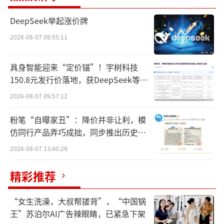
砸百亿“跨界”算力
DeepSeek举起涨价牌
2026-08-07 09:55:11
2月24日晚，东阳光发布公告，公司正筹划
发行股份收购宜昌东数一号投资有限责任公司
具身智能迎来“定价锚”！宇树科技
（以下简称“东数一号”）控制权，并募集配
150.8元发行价落地，获DeepSeek等豪
套资金，本次交易预计构成重大资产重组及关
华战配加持
2026-08-07 09:57:12
联交易。
粉笔“自曝家丑”：降价并非让利，模
而此次资本运作的核心，是围绕秦淮数据
仿同行产品弄巧成拙，同步推出历史学
中国区业务展开。
员退费方案
2026-08-07 13:40:29
这场并购早在2025年9月便已拉开了序幕。
精彩推荐
彼时东阳光与其控股股东东阳实业牵头，联合
其他投资方向东数一号进行增资，其中东阳光
“女生洗澡，大叔帮搓背”，“中国锅
王”苏泊尔AI广告辣眼睛，已紧急下架
及关联方合计增资75亿元。