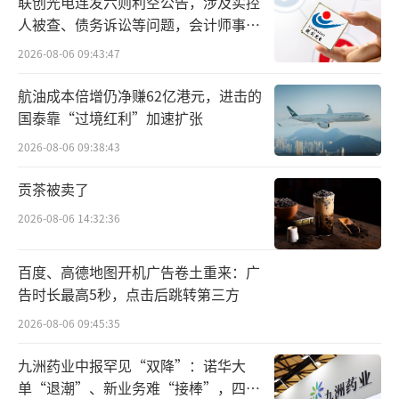
联创光电连发六则利空公告，涉及实控
此次由东阳光牵头的买方团以280亿元收购
人被查、债务诉讼等问题，会计师事务
其中国区业务，较贝恩资本两年前以228亿人民
所曾出具“保留意见”
2026-08-06 09:43:47
币将其私有化的价格还高出了52亿元，回报颇
航油成本倍增仍净赚62亿港元，进击的
为可观。
国泰靠“过境红利”加速扩张
而秦淮数据亮眼的财务表现，为这笔收购
2026-08-06 09:38:43
提供了充分的支撑。财务数据显示，公司中国
贡茶被卖了
区业务在2025年1-5月期间，实现收入26.07亿
2026-08-06 14:32:36
元，净利润为7.45亿元。
除了稳健的基本面之外，秦淮数据与头部
百度、高德地图开机广告卷土重来：广
告时长最高5秒，点击后跳转第三方
科技公司的绑定也是其核心亮点。作为字节跳
2026-08-06 09:45:35
动的核心算力供应商，2020-2022年间，字节跳
动在秦淮数据的营收贡献占比分别为81.7%、8
九洲药业中报罕见“双降”：诺华大
3.2%和86.3%；2024年及2025年1-5月间，秦
单“退潮”、新业务难“接棒”，四大