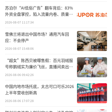
东阳光之所以不惜重金出手，主要由于秦
苏泊尔“AI低俗广告”翻车背后：83%
淮数据的行业地位。公开资料显示，秦淮数据
外资全盘掌控，陷入流量内卷、质量频
成立于2015年，是中国领先的IDC运营商。根
发的负循环
2026-08-07 11:17:34
据中国信通院发布的《中国算力中心服务商分
雪佛兰将退出中国市场？通用汽车回
析报告(2024年)》，秦淮数据总体规模指数排
应：不会停产
名第二，仅次于万国数据。
2026-08-07 15:48:06
在资本运作层面，秦淮数据此前备受资本
“超女”陈西贝被曝售假：百元羽绒服
的青睐。公司于2020年在纳斯达克上市，总市
号称鹅绒实为廉价飞丝，直播间卖出超
值一度接近49亿美元。2023年，贝恩资本以31.
百万元
2026-08-06 09:42:26
6亿美元（折合人民币228亿元）的对价成功将
中国内地市场托底，太古可口可乐2026
其私有化。退市后，贝恩资本对秦淮数据的业
上半年营收创新高
务进行了分拆，在保留公司海外业务的同时，
2026-08-06 17:07:28
开始为中国区业务寻求买家。