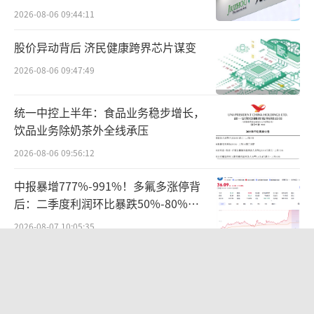
难关待闯
淮数据中国区第一大客户的不含税销售金额占
2026-08-06 09:44:11
比分别为80.23%和83.54%。
股价异动背后 济民健康跨界芯片谋变
尽管字节跳动近期开始自建算力中心，但
2026-08-06 09:47:49
业内人士普遍认为秦淮数据长期服务头部客户
统一中控上半年：食品业务稳步增长，
的经验，存在不可替代的优势。
饮品业务除奶茶外全线承压
此次东阳光公告收购东数一号的控制权，
2026-08-06 09:56:12
被市场解读为公司寻求从“参股”到“控
中报暴增777%-991%！多氟多涨停背
股”的战略升级。仅距离上一轮交割过去了一
后：二季度利润环比暴跌50%-80%，
个多月便火速推进整合，足见东阳光对秦淮数
是黄金坑还是陷阱？
2026-08-07 10:05:35
据价值的认可。
全球排名第二，年入4000亿，不上市，
东阳光的“资本术”
不接受采访，“百年零食神秘家族”浮
出水面？
2026-08-06 17:10:48
东阳光系豪掷百亿收购秦淮数据的底气，