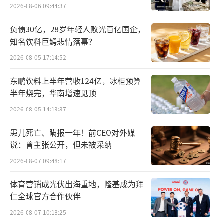
2026-08-06 09:44:37
随后，东数一号将款项转至东阳光的另一
负债30亿，28岁年轻人败光百亿国企，
家子公司东创未来的账上，由东创未来向银团
知名饮料巨鳄悲情落幕？
签署并购贷款合同获得杠杆资金。东创未来再
2026-08-05 17:14:52
将贷款资金及股东出资款转向东数三号，由东
东鹏饮料上半年营收124亿，冰柜预算
数三号为交易主体，以280亿元现金对价，收购
半年烧完，华南增速见顶
秦淮数据中国区经营主体100%股权。
2026-08-05 14:13:37
从交易架构上来看，由于东阳光在收购完
患儿死亡、瞒报一年！前CEO对外媒
成时持有东数一号比例不超过30%，使其在收
说：曾主张公开，但未被采纳
购完成后无需并表。截至1月16日交割完成，上
2026-08-07 09:48:17
市公司东阳光已出资34.5亿元，履行了大部分
体育营销成光伏出海重地，隆基成为拜
的出资业务。而这笔交易，也成为了中国IDC行
仁全球官方合作伙伴
业史上最大的一起并购案。
2026-08-07 10:18:25