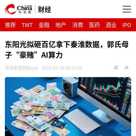
财经
推荐
TMT
金融
地产
消费
医药
酒业
IPO
东阳光拟砸百亿拿下秦淮数据，郭氏母
子“豪赌”AI算力
环球老虎财经app
2026-02-26 09:15:56