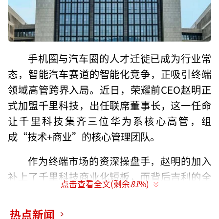
手机圈与汽车圈的人才迁徙已成为行业常
态，智能汽车赛道的智能化竞争，正吸引终端
领域高管跨界入局。近日，荣耀前CEO赵明正
式加盟千里科技，出任联席董事长，这一任命
让千里科技集齐三位华为系核心高管，组
成“技术+商业”的核心管理团队。
作为终端市场的资深操盘手，赵明的加入
补上了千里科技商业化短板，而背后吉利的全
点击查看全文(剩余
81
%)
力加持，更让这家转型科技公司，成为吉利押
注智能驾驶、冲击“第二个华为”的关键棋
热点新闻