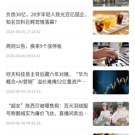
今年2月，赵明通过微博官宣加盟，直
负债30亿，28岁年轻人败光百亿国企，
言“非常荣幸有缘际会千里科技，一个可以奋
知名饮料巨鳄悲情落幕？
斗10年的事业，期待与印奇兄弟携手打造AI商
2026-08-05 17:14:52
业闭环”，明确了自身推动技术落地、实现商
两则公告，换来9个涨停板
业变现的核心职责。
2026-08-06 09:53:41
赵明的加盟，让千里科技“华为系高管天
欣天科技易主背后藏六年对赌，“华为
团”正式集齐：联席首席执行官陈奇是前华为
概念+AI营销”溢价难掩52亿重资产考
自动驾驶团队创始人，深耕智驾研发；联席总
验
2026-08-05 14:14:15
裁王军曾任华为车BU首任总裁，深谙技术落地
与生态搭建；再加上擅长技术转市场的赵明，
“超女”陈西贝被曝售假：百元羽绒服
号称鹅绒实为廉价飞丝，直播间卖出超
三者形成“研发+落地+变现”的黄金三角。
百万元
2026-08-06 09:42:26
赵明履历亮眼，1998年加入华为后从基层