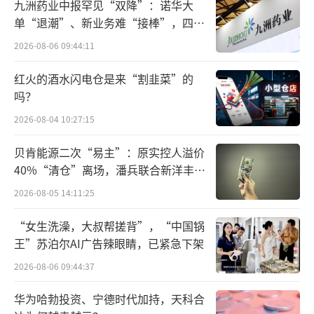
九洲药业中报罕见“双降”：诺华大
成长至西欧地区部副总裁，执掌荣耀近10年，
单“退潮”、新业务难“接棒”，四大
不仅将其打造成互联网手机标杆，更在华为剥
难关待闯
2026-08-06 09:44:11
离荣耀后带领企业绝境重生，其商业操盘能力
正是千里科技急需的核心能力。
红火的酒水闪电仓是来“割韭菜”的
吗？
从战略分工看，董事长印奇聚焦AI战略方
2026-08-04 10:27:15
向与底层研发，赵明则推进AI商业模式闭环，
贝肯能源二次“易主”：原实控人溢价
将技术转化为可落地、可盈利的业务，精准弥
40%“清仓”离场，潘兵联合新洋丰、
补了千里科技“技术强、商业化弱”的短板。
宏科百世拟入主
2026-08-05 14:11:25
吉利深度加持：押注“第二个华为”的豪
“女生洗澡，大叔帮搓背”，“中国锅
赌与底
王”苏泊尔AI广告辣眼睛，已紧急下架
2026-08-06 09:44:37
气赵明选择千里科技，核心源于其转型野
心与吉利的生态支撑。千里科技前身为重庆力
华为哈勃投资、宁德时代加持，天科合