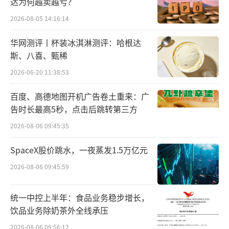
帆科技，近年完成战略重构并更名，聚焦“AI
达为何越卖越亏？
+车”核心战略，致力于打造全球智能出行科技
2026-08-05 14:16:14
品牌。
华网测评丨杯装冰淇淋测评：哈根达
斯、八喜、甄稀
千里科技的崛起离不开吉利全力加持。202
2026-06-20 11:38:53
5年3月，吉利控股行政总裁桂生悦明确表示，
要与千里科技打造“第二个华为”，直言这是
百度、高德地图开机广告卷土重来：广
吉利在智能化、自动驾驶领域保持领先的关
告时长最高5秒，点击后跳转第三方
键，双方形成“吉利输资源、千里做突破”的
2026-08-06 09:45:35
深度绑定关系。
SpaceX股价跳水，一夜蒸发1.5万亿元
吉利作为千里科技“阿尔法客户”，计划2
2026-08-06 09:45:59
026年让60余款车型搭载其智驾系统，为算法迭
统一中控上半年：食品业务稳步增长，
代提供海量数据和规模化场景；借助吉利供应
饮品业务除奶茶外全线承压
链，千里科技实现高效成本控制，其与曹操出
2026-08-06 09:56:12