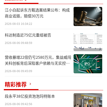
子。
江小白起诉东方甄选案结果公布：构成
补齐“技术+商业”闭环短板
商业诋毁，赔偿30万元
2026-08-03 16:34:22
日前，千里科技发布公告，宣布选举赵明
为公司联席董事长，任期至第六届董事会届
科达制造近75亿元重组被否
满。这则人事任命，背后是千里科技及吉利在
2026-08-06 09:48:59
智能驾驶赛道的重大布局，也标志着公司正式
完成“技术+商业”核心团队搭建。
营收暴增22倍仍亏2580万元，集益威闯
关科创板背后深陷客户依赖与无实控人
困局
2026-08-06 09:45:09
精彩推荐
段永平38亿投资泡泡玛特账本
2026-08-06 09:42:56