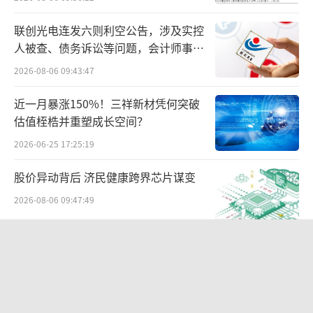
行合作的定制车，全生命周期成本较行业平均
低33%-40%，形成核心竞争力。
联创光电连发六则利空公告，涉及实控
人被查、债务诉讼等问题，会计师事务
此外，吉利的全球品牌矩阵的为千里科技
所曾出具“保留意见”
2026-08-06 09:43:47
出海铺路，其“千里浩瀚”智驾系统将于2026
近一月暴涨150%！三祥新材凭何突破
年随吉利车型出海，目标成为首个在海外规模
估值桎梏并重塑成长空间？
化应用的中国高阶智驾方案。
2026-06-25 17:25:19
不过，千里科技的“华为化”之路仍有挑
股价异动背后 济民健康跨界芯片谋变
战。一来是对吉利的深度依赖可能制约其向其
2026-08-06 09:47:49
他车企拓展，二来是多元股权背景或影响联席
管理模式的协同效率。同时，智驾赛道竞争白
航油成本倍增仍净赚62亿港元，进击的
热化，赵明需将终端运营经验与汽车产业逻辑
国泰靠“过境红利”加速扩张
融合，平衡技术与盈利。
2026-08-06 09:38:43
当前AI产业竞争已回归产品落地与商业盈