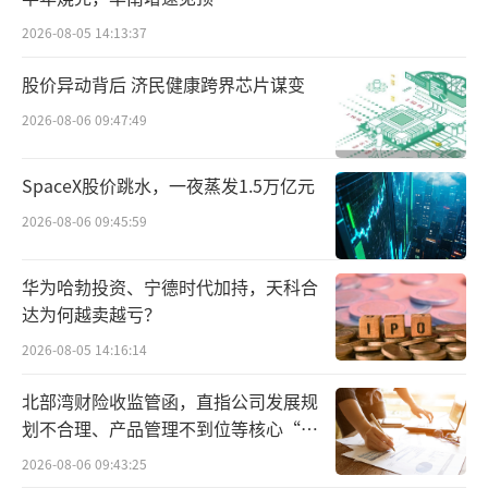
书至约定的12月20日，仅有1个月时间。
2026-08-05 14:13:37
但这还是撩动了中小投资者们的神经。昨
股价异动背后 济民健康跨界芯片谋变
日，金富科技开盘即一字涨停，全天收报于14.
2026-08-06 09:47:49
01元，总市值36.43亿元。
业绩挑战
SpaceX股价跳水，一夜蒸发1.5万亿元
2026-08-06 09:45:59
跨界扩张，是不少企业在主业之外，培育
新增长点的一致性动作，但实施过程中往往风
华为哈勃投资、宁德时代加持，天科合
险重重。此次，金富科技对外提示了风险存在
达为何越卖越亏？
的可能性。
2026-08-05 14:16:14
由于此次收购目前处于筹划时期，收购标
北部湾财险收监管函，直指公司发展规
划不合理、产品管理不到位等核心“痛
的的价格悬而未决，需要在完成尽调和审计评
点”
估之后各方才进入协商程序。不过，基于标的
2026-08-06 09:43:25