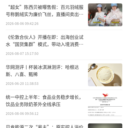
企业的行业背景和产品市场需求，交易价格恐
“超女”陈西贝被曝售假：百元羽绒服
不会低。
号称鹅绒实为廉价飞丝，直播间卖出超
百万元
2026-08-06 09:42:26
与此同时，现金支付方式也给公司带来无
形的压力。截至今年9月末，其货币资金规模为
《伦敦合伙人》开播在即：出海创业试
水“国货集群”模式，带动入境消费反
约2.01亿元，较年初下降11.06%。
向种草
2026-08-07 15:17:50
2025年前三季度，公司录得营业收入约6.6
华网测评丨杯装冰淇淋测评：哈根达
2亿元，归母净利润0.93亿元，同比分别下降9.
斯、八喜、甄稀
12%和19.45%。这是公司上市以来，营收、归
2026-06-20 11:38:53
母净利润首次双降。
统一中控上半年：食品业务稳步增长，
公司解释，一方面，是部分新生产基地在2
饮品业务除奶茶外全线承压
025年投入使用，产能处于爬坡期，前期折旧及
2026-08-06 09:56:12
摊销成本对利润造成影响；其二是生产基础设
贝肯能源二次“易主”：原实控人溢价