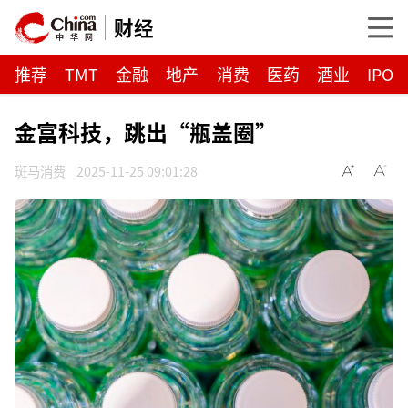
财经
推荐
TMT
金融
地产
消费
医药
酒业
IPO
金富科技，跳出“瓶盖圈”
斑马消费
2025-11-25 09:01:28