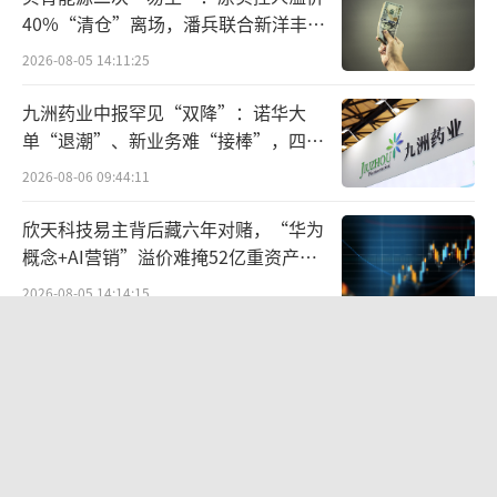
备需要搬迁调试，造成产能在短期内受到一定
40%“清仓”离场，潘兵联合新洋丰、
影响，导致营收、利润出现下降。前三季度
宏科百世拟入主
2026-08-05 14:11:25
末，已经恢复正常生产。
九洲药业中报罕见“双降”：诺华大
这几年来，国内包装水、果汁和功能饮料
单“退潮”、新业务难“接棒”，四大
消费量的增长，直接带动上游瓶盖的需求增
难关待闯
2026-08-06 09:44:11
长。
欣天科技易主背后藏六年对赌，“华为
随着行业竞争加剧，紫江企业、珠海中富
概念+AI营销”溢价难掩52亿重资产考
验
（000659.SZ）等头部企业把持着大部分市场
2026-08-05 14:14:15
份额，位于行业第五（以前三季度营业收入
航油成本倍增仍净赚62亿港元，进击的
计）的金富科技，依然压力重重。
国泰靠“过境红利”加速扩张
2026-08-06 09:38:43
公司2020年上市后，尽管业绩保持增长，
但增速已逐年放缓。营业收入增速从2021年28.
营收暴增22倍仍亏2580万元，集益威闯
20%降至2024年15.36%，归母净利润增速由3
关科创板背后深陷客户依赖与无实控人