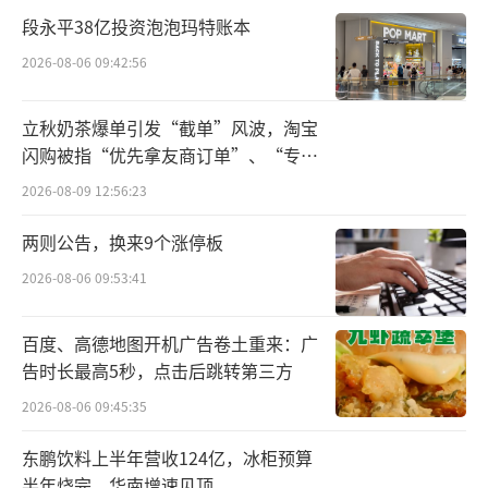
制造等为主业，其高速线缆产品广泛应用于AI
段永平38亿投资泡泡玛特账本
服务器及数据中心领域，为华为、谷歌、英伟
2026-08-06 09:42:56
达等知名企业提供产品，且已成功量产行业最
前沿的224G单通道超高速线缆，能够满足未来
立秋奶茶爆单引发“截单”风波，淘宝
数据中心内部高速率、可靠和快捷的链接需
闪购被指“优先拿友商订单”、“专挑
求。
贵的拿”
2026-08-09 12:56:23
这场跨界收购，金富科技的态度相当谨
两则公告，换来9个涨停板
慎，已向被收购方提出多项前置条件——金哲及
2026-08-06 09:53:41
其蓝原科技6家股东，必须按照要求对资产、负
债、合同、人员和其他事项作出令公司满意的
百度、高德地图开机广告卷土重来：广
调整等。
告时长最高5秒，点击后跳转第三方
2026-08-06 09:45:35
对于上述各方来说，这些前置条件的完成
几乎是与时间赛跑。因为从双方签署收购意向
东鹏饮料上半年营收124亿，冰柜预算
半年烧完，华南增速见顶