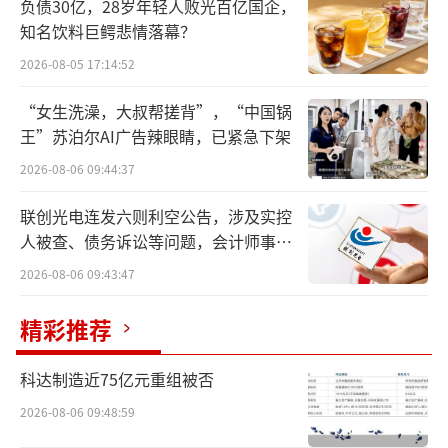
负债30亿，28岁年轻人败光百亿国企，
奇怪的是，此次收购给予时间周期仅有1个
知名饮料巨鳄悲情落幕？
月，在极短时间窗口内要完成复杂的尽调和审
2026-08-05 17:14:52
计评估程序，是否过于仓促？
“女生洗澡，大叔帮搓背”，“中国锅
王”苏泊尔AI广告辣眼睛，已紧急下架
跳出“瓶盖圈”
2026-08-06 09:44:37
在跳出“瓶盖圈”这件事上，“瓶盖大
联创光电连发六则利空公告，涉及实控
王”金富科技动了真格。
人被查、债务诉讼等问题，会计师事务
所曾出具“保留意见”
11月24日，金富科技（003018.SZ）公告
2026-08-06 09:43:47
披露，正在筹划以支付现金方式收购广东蓝原
精彩推荐
科技有限公司不低于51%股权，已与交易对方
签署《收购意向书》。
科达制造近75亿元重组被否
蓝原科技成立于2022年5月，以电线、电缆
2026-08-06 09:48:59