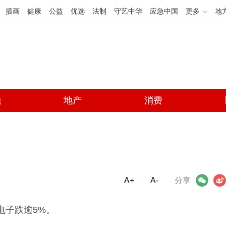
插画
健康
公益
优选
法制
守艺中华
应急中国
更多
地
融
地产
消费
A+
微信
A-
微博
分享
电子跌逾5%。