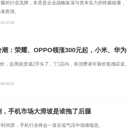
引爆的行业洗牌，本质是企业战略纵深与资本实力的终极较量，
强者愈强。
 16:02:08
潮：荣耀、OPPO领涨300元起，小米、华为
千元机加速退场
的价，这周就变成2开头了。”门店内，有消费者对着价签感叹道。
 09:56:05
割，手机市场大滑坡是谁拖了后腿
年时间里，手机行业将会一直在低气压中很难喘息。