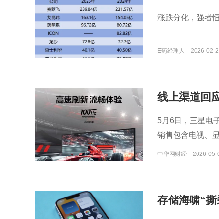
XO出炉，分
涨跌分化，强者恒
E药经理人
2026-02-2
线上渠道回
售，电视仍
5月6日，三星电
销售包含电视、
中华网财经
2026-05-
存储海啸“撕