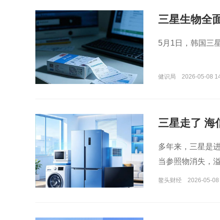
三星生物全
5月1日，韩国三
健识局
2026-05-08 1
三星走了 海
多年来，三星是
当参照物消失，
鳌头财经
2026-05-08