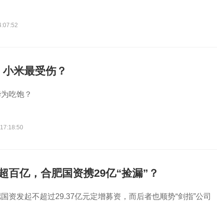
4:07:52
，小米最受伤？
华为吃饱？
17:18:50
超百亿，合肥国资携29亿“捡漏”？
国资发起不超过29.37亿元定增募资，而后者也顺势“剑指”公司