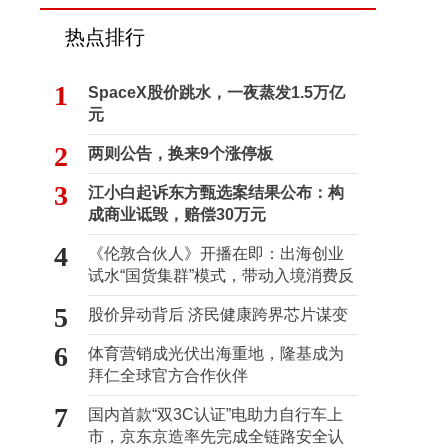
热点排行
1
SpaceX股价跳水，一夜蒸发1.5万亿
元
2
两则公告，换来9个涨停板
3
江小白起诉东方甄选案结果公布：构
成商业诋毁，赔偿30万元
4
《伦敦合伙人》开播在即：出海创业
试水“国货集群”模式，带动入境消费反
向种草
5
股价异动背后 济民健康跨界芯片谋变
6
体育营销成光伏出海重地，隆基成为
拜仁全球官方合作伙伴
7
国内首款“双3C认证”电助力自行车上
市，京东京造率先完成全链路安全认