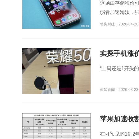
这场由存储涨价
弱者加速淘汰，
鳌头财经
2026-04-20
实探手机涨价
暂未跟进，
“上周还是1开头
蓝鲸新闻
2026-03-23
苹果加速收
在可预见的1到2