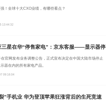
化加剧！
强！全球十大CXO业绩，有哪些看点？
5 13:44:32
应三星在华“停售家电”：京东客服——显示器停
可买；淘宝客服——未接到通知，均可购买
子在官网发布业务调整公告，正式宣布决定在中国大陆市场停止
显示器在内的所有家电产品。
07 09:16:04
裂”手机业 华为登顶苹果狂涨背后的生死竞速