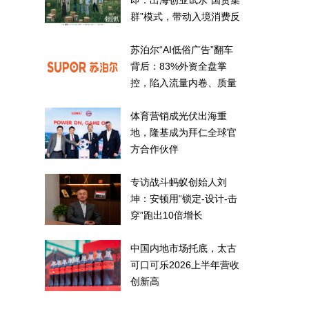
即：出海创业试水“国货集
群”模式，带动入境消费反
向种草
苏泊尔“AI低俗广告”翻车
背后：83%外资全盘掌
控，陷入流量内卷、质量
频发的负循环
体育营销成光伏出海重
地，隆基成为拜仁全球官
方合作伙伴
专访战斗蚂蚁创始人刘
坤：安顿用“锁定-设计-击
穿”跑出10倍增长
中国内地市场托底，太古
可口可乐2026上半年营收
创新高