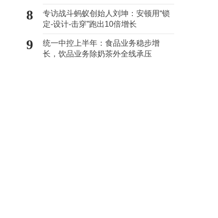
证
8
专访战斗蚂蚁创始人刘坤：安顿用“锁
定-设计-击穿”跑出10倍增长
9
统一中控上半年：食品业务稳步增
长，饮品业务除奶茶外全线承压