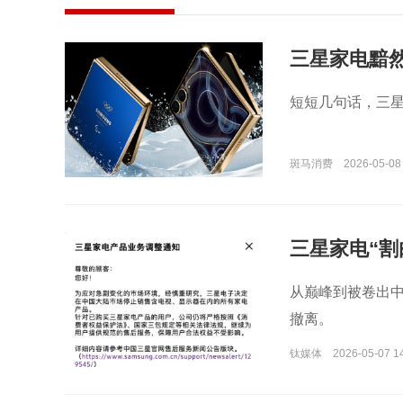
三星家电黯
短短几句话，三
斑马消费
2026-05-08
三星家电“割
从巅峰到被卷出
撤离。
钛媒体
2026-05-07 1