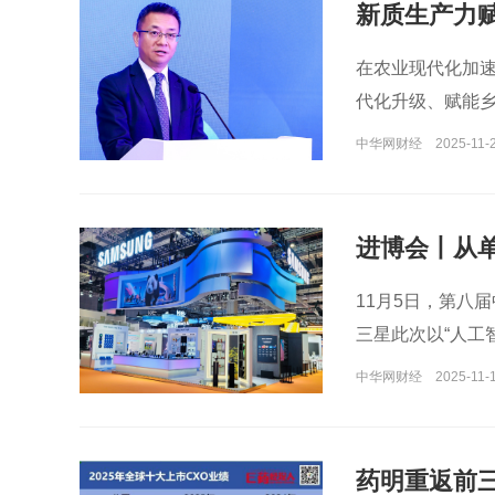
新质生产力赋
在农业现代化加
代化升级、赋能
如何实现“富农惠
中华网财经
2025-11-2
进博会丨从单
AI落地4亿设
11月5日，第八
三星此次以“人工
及物联网等多个领
中华网财经
2025-11-1
体验的现实场景
药明重返前三