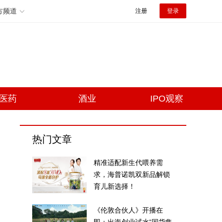
方频道
注册
登录
医药
酒业
IPO观察
热门文章
精准适配新生代喂养需
求，海普诺凯双新品解锁
育儿新选择！
《伦敦合伙人》开播在