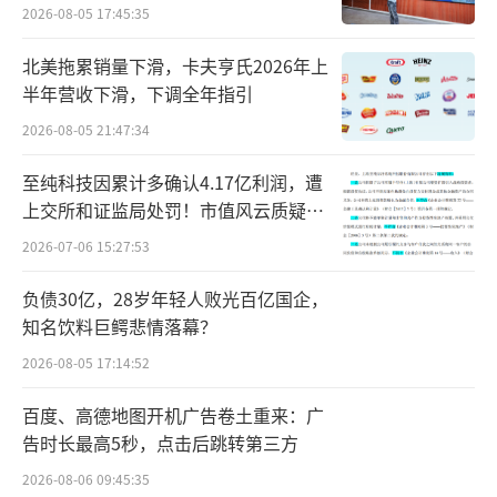
2026-08-05 17:45:35
按照每个订单3000元定金，光是定金就收
入了超过1500万元。
北美拖累销量下滑，卡夫亨氏2026年上
半年营收下滑，下调全年指引
再看下优必选2025年全年销售，去年全
2026-08-05 21:47:34
年，优必选的全尺寸人形机器人只卖出了1079
至纯科技因累计多确认4.17亿利润，遭
台，也就是说这款新品目前的预售量，就足以
上交所和证监局处罚！市值风云质疑其
抵掉了好几年优必选的销售量。
财务问题，遭巨额索赔！
2026-07-06 15:27:53
摩根士丹利最新上调预期，2026年中国人
负债30亿，28岁年轻人败光百亿国企，
形机器人出货量预计达到5万台，相较于此前2.
知名饮料巨鳄悲情落幕？
8万台的预测规模近乎翻倍。而该行年初初始预
2026-08-05 17:14:52
测仅为1.4万台，短短半年内两次大幅上调数
百度、高德地图开机广告卷土重来：广
据，直观体现了国内人形机器人量产能力、市
告时长最高5秒，点击后跳转第三方
场需求释放节奏持续超预期。
2026-08-06 09:45:35