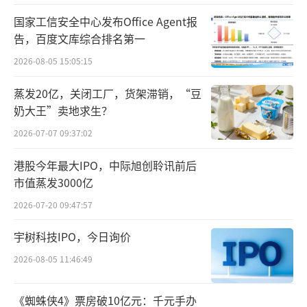
机构还预测，2030年国内人形机器人年出
国家工信安全中心发布Office Agent报
货量将攀升至44.6万台，市场规模持续扩容，
告，百度文库综合排名第一
成长空间广阔。
2026-08-05 15:05:15
蒸发20亿，关闭工厂，货架滞销，“豆
奶大王”卖地求生？
2026-07-07 09:37:02
港股今年最大IPO，中际旭创聆讯前后
市值蒸发3000亿
2026-07-20 09:47:57
宇树科技IPO，今日询价
2026-08-05 11:46:49
《蜘蛛侠4》票房破10亿元：千元手办