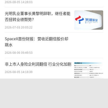
长期使用是否真的能够满足用户的需求和体
2026-08-05 14:28:03
验，仍然存在较大不确定性。
（责任编辑：zx0600）
光明乳业董事长黄黎明辞职，继任者能
否扭转业绩颓势？
2026-07-03 20:05:22
SpaceX首份财报：营收近翻倍股价却
跳水
2026-08-06 09:49:53
非上市人身险企利润翻倍 行业分化加剧
2026-08-05 14:18:39
华夏银行迎来“北银系”高管密集补位
合规阵痛与治理变局交织
2026-08-05 16:27:55