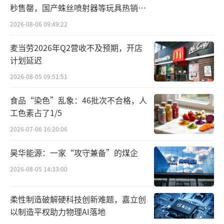
作为科技赛道中增速最快的细分领域之
秒售罄，国产蛛丝喷射器等玩具热销海
一，如果把2025年看作人形机器人的量产元
外
2026-08-06 09:49:22
年，2026年便是量产提速的一年。
麦当劳2026年Q2营收不及预期，开店
计划延迟
据了解，目前已经有宇树科技、智元机器
人、越疆科技、特斯拉、小鹏汽车、比亚迪、
2026-08-05 09:51:51
小米等十余家行业企业公布了2026年内的量产
食品“染色”乱象：46批次不合格，人
或大规模交付计划。
工色素占了1/5
2026-07-06 16:20:06
不过，优必选主打的陪伴人形机器人依然
有很多需要面临解决的问题。首先，产品主打
昊华能源：一家“攻守兼备”的煤企
拟人化情感亲密交互，贴合高频监管敏感场
2026-08-05 14:33:00
景，容易违反AI拟人服务相关管理规定，存在
功能整改风险。而技术层面，产品的续航能力
柔性制造破解硬科技创新难题，嘉立创
以制造平权助力物理AI落地
如何、故障率情况如何、维保成本是否高昂，