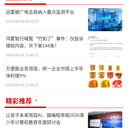
高度相似，显然该机器人提供的不是具体的帮
迅雷被广电总局纳入重点监测平台
助做某一项工作的“劳动价值”，而是陪你聊
2026-08-06 09:52:20
天的“情感价值”，而“劳动价值”的机器人
考验实用性，“情感价值”则只需要“情
鸿蒙智行喊冤“竹知了”事件：仅投诉
绪”付费，显然更容易让消费者买单。
侵权内容，共下架144条！
2026-08-05 13:40:27
预售数据也能窥探一二。自6月2日开启预
售后，这款U1预订量持续上涨。截至6月18
方便面业务领涨，统一企业中国上半年
日，优必选“优世界京东自营旗舰店”显示，
净利增9%
这款产品的预售数量已超4600台。截至6月21
2026-08-05 21:40:15
日，据财联社报道，优世界U1系列全平台预订
精彩推荐
单突破5000台，成为国内预售量最高的消费级
全尺寸人形机器人产品，标志着人形机器人正
让孩子未来驾驭AI，猿编程亮相2026青
式从工业场景走向大众家庭消费市场。
少年计算机教育年度研讨会