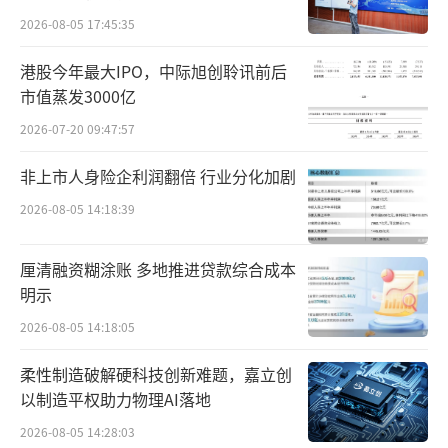
整、夯实发展"三个方向开展主动管理，以结构
2026-08-05 17:45:35
优化替代规模扩张，为未来稳健发展奠定更坚
港股今年最大IPO，中际旭创聆讯前后
实基础。
市值蒸发3000亿
渠道建设方面，公司以维护渠道健康为优
2026-07-20 09:47:57
先目标，报告期内通过阶段性优化供货节奏、
非上市人身险企利润翻倍 行业分化加剧
调整库存结构以及强化市场秩序管理等举措，
2026-08-05 14:18:39
协同渠道消化社会库存，推动终端价格体系逐
步修复，避免短期激进增长带来的风险积累。
厘清融资糊涂账 多地推进贷款综合成本
明示
2026-08-05 14:18:05
柔性制造破解硬科技创新难题，嘉立创
以制造平权助力物理AI落地
2026-08-05 14:28:03