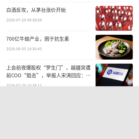
务官周苑忻表示，公司围绕以情感连接为核心
白酒反攻，从茅台涨价开始
的品牌与营销策略，签约梁朝伟担任品牌代言
2026-07-20 09:38:58
人，并围绕春节、端午、中秋等核心消费节
点，整合文化IP及高端活动资源，强化品牌在
700亿牛蛙产业，困于抗生素
重点人群与关键场景中的触达与转化。
2026-08-05 14:36:45
上会前夜爆股权“罗生门”，越疆突遭
前COO“狙击”，举报人宋涛回应：离
职时无股权返还约定
2026-07-20 10:38:11
华夏银行迎来“北银系”高管密集补位
合规阵痛与治理变局交织
2026-08-05 16:27:55
蒸发20亿，关闭工厂，货架滞销，“豆