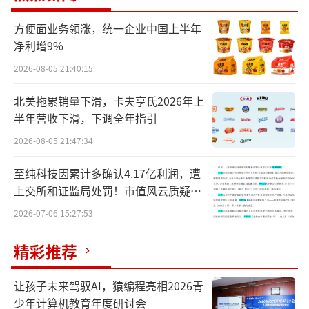
方便面业务领涨，统一企业中国上半年
净利增9%
2026-08-05 21:40:15
北美拖累销量下滑，卡夫亨氏2026年上
半年营收下滑，下调全年指引
2026-08-05 21:47:34
至纯科技因累计多确认4.17亿利润，遭
上交所和证监局处罚！市值风云质疑其
财务问题，遭巨额索赔！
2026-07-06 15:27:53
四川水井坊股份有限公司总经理干晓峰先生
精彩推荐
面对外部环境变化，公司总经理干晓峰在
会上表示，水井坊坚持长期主义，主动放缓节
让孩子未来驾驭AI，猿编程亮相2026青
奏，以"慢"为"进"，围绕"平衡基础、深化调
少年计算机教育年度研讨会