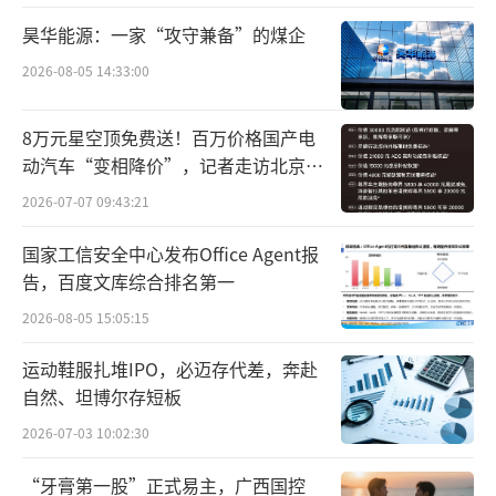
昊华能源：一家“攻守兼备”的煤企
2026-08-05 14:33:00
8万元星空顶免费送！百万价格国产电
动汽车“变相降价”，记者走访北京门
四川水井坊股份有限公司代理商务部总经理张雪先生
店…
2026-07-07 09:43:21
同时，公司持续推动渠道模式创新，以新
国家工信安全中心发布Office Agent报
品为载体强化渠道协同效能，并同步推进“穹
告，百度文库综合排名第一
顶万店”项目，围绕终端门店开展系统化赋能
2026-08-05 15:05:15
与长期合作机制建设。此外，通过举办多场面
向合作伙伴的交流与赋能活动，帮助渠道伙伴
运动鞋服扎堆IPO，必迈存代差，奔赴
自然、坦博尔存短板
提升经营信心与能能力，实现价值共创。
2026-07-03 10:02:30
在BC联动策略的推动下，2025年消费者扫
“牙膏第一股”正式易主，广西国控
码开瓶同比增长25%，宴席场次同比增长1