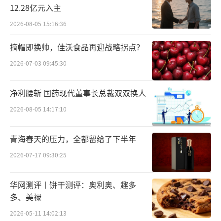
12.28亿元入主
8%，终端动销呈现改善态势。
2026-08-05 15:16:36
摘帽即换帅，佳沃食品再迎战略拐点？
2026-07-03 09:45:30
净利腰斩 国药现代董事长总裁双双换人
2026-08-05 14:17:10
青海春天的压力，全都留给了下半年
2026-07-17 09:30:25
华网测评丨饼干测评：奥利奥、趣多
四川水井坊股份有限公司首席市场与数字商务官周苑忻女士
多、美禄
品牌建设方面，水井坊首席市场与数字商
2026-05-11 14:02:13