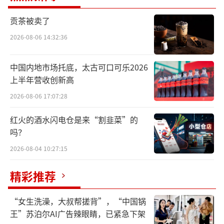
区折扣超市新业态“惠省嘉省钱超市”引发关
贡茶被卖了
注。据了解，惠省嘉中自有品牌产品占比较
高，覆盖粮油米面、家清日化、酒饮等民生品
2026-08-06 14:32:36
类。惠省嘉小程序显示，目前惠省嘉在深圳和
中国内地市场托底，太古可口可乐2026
东莞共开出10家门店，其中深圳4家、东莞6
上半年营收创新高
家，店铺选址靠近住宅社区周边。在社交平台
2026-08-06 17:07:28
上，有消费者晒出在惠省嘉购买的美式咖啡、1
00%橙汁，1L装仅需9.9元，并配文“家门口的
红火的酒水闪电仓是来“割韭菜”的
吗？
超市”“太懂打工人了”。
2026-08-04 10:27:15
惠省嘉背后的运营主体为漳州万驰商业管
精彩推荐
理有限公司（以下简称“漳州万驰”），漳州
万驰由南京万兴商业管理有限公司（以下简
“女生洗澡，大叔帮搓背”，“中国锅
称“南京万兴”）100%控股。南京万兴由万辰
王”苏泊尔AI广告辣眼睛，已紧急下架