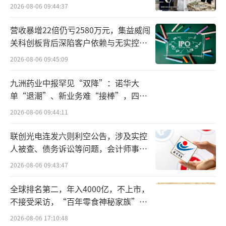
集团控股，曾运营量贩零食品牌“陆小馋”，
2026-08-06 09:44:37
目前主要负责好想来零食整体运营管理。
营收暴增22倍仍亏2580万元，集益威闯
值得一提的是，这并非万辰集团首次试水
关科创板背后深陷客户依赖与无实控人
困局
硬折扣社区超市。此前在2024年12月，万辰集
2026-08-06 09:45:09
团旗下来优品便宣布推出“来优品省钱超
九洲药业中报罕见“双降”：诺华大
市”，从只做零食品类到聚焦全品类零售业
单“退潮”、新业务难“接棒”，四大
态，并加大自有品牌开发力度，首家来优品省
难关待闯
2026-08-06 09:44:11
钱超市已于2025年1月在安徽合肥开业。
联创光电连发六则利空公告，涉及实控
凌雁管理咨询首席咨询师、食品及餐饮行
人被查、债务诉讼等问题，会计师事务
所曾出具“保留意见”
业分析师林岳表示，万辰集团布局硬折扣超市
2026-08-06 09:43:47
有供应链的优势，包括冷链和物流网络，是保
全球排名第二，年入4000亿，不上市，
证其性价比的核心能力，另外，万辰集团有打
不接受采访，“百年零食神秘家族”浮
造自有品牌的能力，其发展折扣超市的目的之
出水面？
2026-08-06 17:10:48