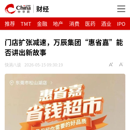
财经
推荐
TMT
金融
地产
消费
医药
酒业
IPO
门店扩张减速，万辰集团“惠省嘉”能
否讲出新故事
快消八谈
2026-05-15 09:30:19