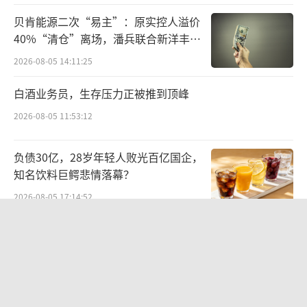
5%；闭店数量则同比增长96.7%至602家，且
贝肯能源二次“易主”：原实控人溢价
主要集中在门店占比最高的华东及华中地区。
40%“清仓”离场，潘兵联合新洋丰、
宏科百世拟入主
事实上，随着鸣鸣很忙、万辰集团双双突
2026-08-05 14:11:25
破万店规模，量贩零食赛道正逐渐从野蛮生长
白酒业务员，生存压力正被推到顶峰
转入存量博弈阶段，行业天花板逐渐显现。林
2026-08-05 11:53:12
岳认为，万辰集团试水硬折扣超市是主业增长
放缓的必然之举，当下零食量贩赛道正在进入
负债30亿，28岁年轻人败光百亿国企，
瓶颈期，发展天花板很明显，发展全品类硬折
知名饮料巨鳄悲情落幕？
扣超市是相对比较容易延伸的模式，因为供应
2026-08-05 17:14:52
链、目标人群存在共性。硬折扣超市是基于日
华网测评丨豆沙粽测评：五芳斋、三
常高频的生活商品，以提升客单价、增加客户
全、诸老大
黏性为目的的商业模式，特别是生活刚需的油
2026-06-08 10:19:22
盐米面、日化洗护等，很考验企业选品和供应
澳优乳业与无锡特食院达成战略合作，
链的能力。