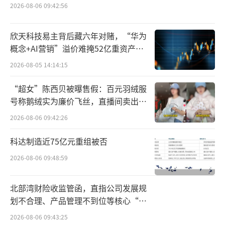
2026-08-06 09:42:56
门店网络，2024年公司门店数量便达到14196
家，业绩也实现了高速增长。财报数据显示，2
欣天科技易主背后藏六年对赌，“华为
024年公司营收同比增长247.86%至323.29亿
概念+AI营销”溢价难掩52亿重资产考
元，归母净利润同比增长453.95%至2.94亿
验
2026-08-05 14:14:15
元；2025年万辰集团实现营收514.6亿元，同比
“超女”陈西贝被曝售假：百元羽绒服
增长59.17%；归母净利润为13.45亿元，同比
号称鹅绒实为廉价飞丝，直播间卖出超
增长358.09%。进入2026年，公司业绩继续保
百万元
2026-08-06 09:42:26
持增长态势，2026年一季度公司营收为166.34
亿元，同比增长53.73%；归母净利润为6.3亿
科达制造近75亿元重组被否
元，同比增长193.12%。
2026-08-06 09:48:59
值得注意的是，万辰集团的门店扩张步伐
北部湾财险收监管函，直指公司发展规
已经放缓，2025年全年公司净新增门店4118
划不合理、产品管理不到位等核心“痛
点”
家，较2024年净增长9470家同比下降约56.
2026-08-06 09:43:25