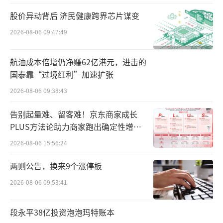
一，也是为了大力发展自有品牌。公司面临的
股价异动背后 济民健康跨界芯片谋变
挑战除了同行的竞争外，还有自身较高的资产
负债率，当下新业务需要烧钱，但这种高杠杆
2026-08-06 09:47:49
模式存在很大的资金链风险。
航油成本倍增仍净赚62亿港元，进击的
入局寻增
国泰靠“过境红利”加速扩张
2026-08-06 09:38:43
万辰集团向量贩零食的转型始于2022年，
告别起量难、留客难！京东商家成长
当年8月，公司推出自主品牌“陆小馋”，确立
PLUS方法论助力商家跑出确定性增长
了“聚焦量贩零食、逐步剥离食用菌业务”的
路径
2026-08-06 15:56:24
发展战略。此后，万辰集团又陆续收购了“好
想来”“来优品”“吖嘀吖嘀”“老婆大
两则公告，换来9个涨停板
人”等零食品牌，2023年10月，万辰集团将这
2026-08-06 09:53:41
四大品牌统一合并为“好想来品牌零食”。
段永平38亿投资泡泡玛特账本
转型量贩零食业务后，万辰集团快速扩张