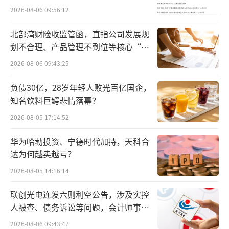
信息披露监管函。而该公司后续确认的三项违
2026-08-06 09:56:12
规情形，竟然就主要发生于上述期间。
北部湾财险收监管函，直指公司发展规
划不合理、产品管理不到位等核心“痛
点”
2026-08-06 09:43:25
负债30亿，28岁年轻人败光百亿国企，
（来源：公司公告，东方财富choice）
知名饮料巨鳄悲情落幕？
2026-08-05 17:14:52
董事长、财务总监、董事会秘书被通报批
评
华为哈勃投资、宁德时代加持，天科合
达为何越卖越亏？
基于上述违规情形，上海证监局也对至纯
2026-08-05 14:16:14
科技时任董事长、总经理蒋渊，时任财务总监
联创光电连发六则利空公告，涉及实控
和董事会秘书陆磊，时任财务总监丁炯，时任
人被查、债务诉讼等问题，会计师事务
董事会秘书任慕华出具警示函。
所曾出具“保留意见”
2026-08-06 09:43:47