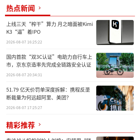
热点新闻
上线三天“榨干”算力 月之暗面被Kimi
K3“逼”着IPO
《至纯科技：关于收到上海证监局警示函的公告-2026-06-27》
2026-08-07 16:25:22
根据《上海证券交易所纪律处分决定书》
国内首款“双3C认证”电助力自行车上
〔2026〕98号，至纯科技2021年多确认0.31亿
市，京东京造率先完成全链路安全认证
净利润，2022年多确认0.80亿净利润，2023年
2026-08-07 20:34:31
多确认1.47亿净利润，2024年多确认1.59亿净
利润。
51.79 亿天价罚单深度拆解：携程反垄
断裁量为何远超阿里、美团？
2021年至2024年，至纯科技共调减净利润
2026-08-07 17:25:27
4.17亿，占同期更正后累计净利润5.48亿的7
6%。
精彩推荐