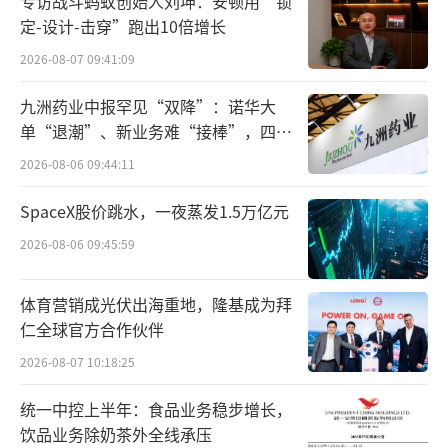
专访战斗蚂蚁创始人刘坤：安顿用“锁
定-设计-击穿”跑出10倍增长
2026-08-07 09:41:09
九洲药业中报罕见“双降”：诺华大
单“退潮”、新业务难“接棒”，四大
难关待闯
2026-08-06 09:44:11
SpaceX股价跳水，一夜蒸发1.5万亿元
2026-08-06 09:45:59
体育营销成光伏出海重地，隆基成为拜
仁全球官方合作伙伴
《上海证券交易所纪律处分决定书》
2026-08-07 10:18:25
值得注意的是，上海证券交易所曾对至纯
统一中控上半年：食品业务稳步增长，
饮品业务除奶茶外全线承压
科技2021年至2023年连续三年的年度报告出具