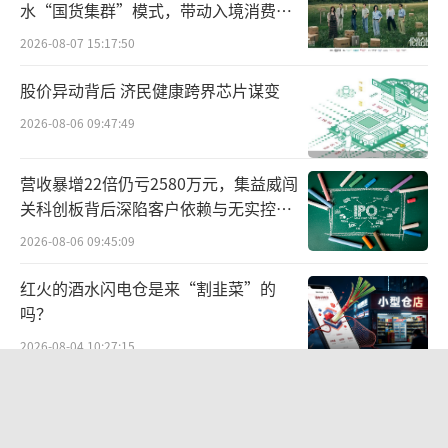
水“国货集群”模式，带动入境消费反
同时，2026年6月26日，上海证券交易所
向种草
2026-08-07 15:17:50
对蒋渊、陆磊、丁炯等相关人员予以通报批
股价异动背后 济民健康跨界芯片谋变
评，对于上述纪律处分，上海证券交易所将通
报中国证监会，并记入证券期货市场诚信档案
2026-08-06 09:47:49
数据库，另对任慕华予以监管警示。
营收暴增22倍仍亏2580万元，集益威闯
关科创板背后深陷客户依赖与无实控人
困局
2026-08-06 09:45:09
红火的酒水闪电仓是来“割韭菜”的
吗？
2026-08-04 10:27:15
两则公告，换来9个涨停板
2026-08-06 09:53:41