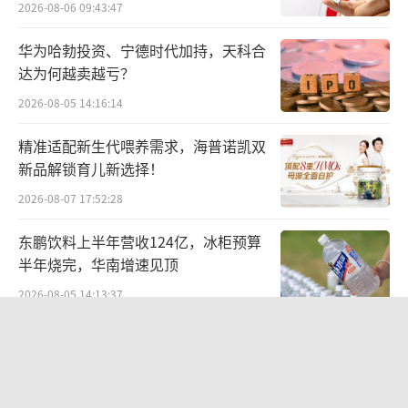
2026-08-06 09:43:47
岛啤酒获得稳定持续的日销增长，更通过包
销、定制、联名等方式共同打造爆款产品。今
华为哈勃投资、宁德时代加持，天科合
年上半年，主打的“0酒精”无醇系列、“0糖
达为何越卖越亏？
轻负担”轻干系列产品销售额同比分别增长41
2026-08-05 14:16:14
6%、235%，“百年系列”超高端艺术典藏啤
精准适配新生代喂养需求，海普诺凯双
酒也实现两位数的销售额同比增速。
新品解锁育儿新选择！
2026-08-07 17:52:28
此外，京东物流自主研发的“狼族”系列
机器人也亮相品酒会现场。当前AI应用成为全
东鹏饮料上半年营收124亿，冰柜预算
球焦点，京东依托于超级供应链与细分场景的
半年烧完，华南增速见顶
深度嵌入，打造全球最大的物理世界运营中
2026-08-05 14:13:37
心，构建了从人工智能基础设施、产业厚度、
华网测评丨杯装冰淇淋测评：哈根达
用户体验的全链条布局，覆盖零售、物流、健
斯、八喜、甄稀
康、工业等3000多个供应链场景，是全球AI应
2026-06-20 11:38:53