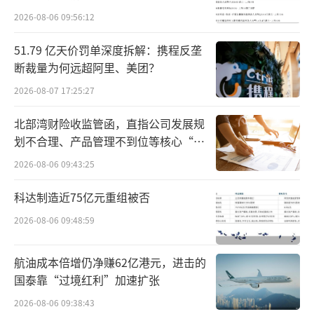
运次数和搬运距离，让好产品以最佳状态、最
2026-08-06 09:56:12
准时效送到用户手里，最终降低社会化物流成
51.79 亿天价罚单深度拆解：携程反垄
本。
断裁量为何远超阿里、美团？
2026-08-07 17:25:27
以某高端品牌为例，过去存在现货少、配
送时效差、备货不准影响销售转化等问题，通
北部湾财险收监管函，直指公司发展规
过京东物流BBCC解决方案，现货率提升24.
划不合理、产品管理不到位等核心“痛
点”
8%，次日达订单占比从73%提升至90%，带动
2026-08-06 09:43:25
销量增长114%。
科达制造近75亿元重组被否
近年来大量企业布局海外，京东也正加速
2026-08-06 09:48:59
供应链出海的步伐，在全球布局拓展仓网、航
航油成本倍增仍净赚62亿港元，进击的
空网、快递网，用确定性的超级供应链能力，
国泰靠“过境红利”加速扩张
助力中国品牌出海“走出去”更“扎下来”。
2026-08-06 09:38:43
伴随机器人产业的爆发式增长，京东服务率先