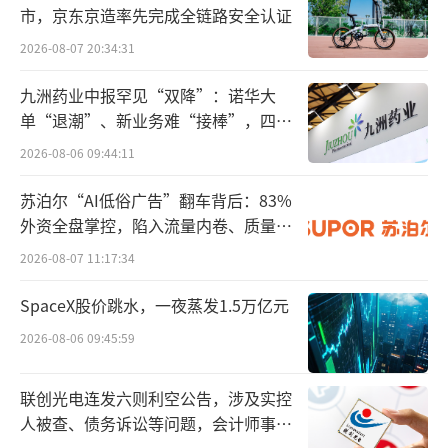
效率。目前京东秒送已覆盖全国2800个区县，
市，京东京造率先完成全链路安全认证
持续助力品牌把更丰富、更高品质的商品更快
2026-08-07 20:34:31
送达消费者手中。
九洲药业中报罕见“双降”：诺华大
单“退潮”、新业务难“接棒”，四大
本次品酒会上，京东与青岛啤酒联袂呈现
难关待闯
2026-08-06 09:44:11
一世传奇等6款经典酒品，国家级啤酒评酒委员
讲解品鉴。正值世界杯观赛季，京东秒送联合
苏泊尔“AI低俗广告”翻车背后：83%
青岛啤酒推出“看球赛，喝1元冰啤酒”活动，
外资全盘掌控，陷入流量内卷、质量频
发的负循环
消费者登录京东APP“秒送”频道或京东到家A
2026-08-07 11:17:34
PP，搜索“1元冰啤酒”即可直达会场，有机
SpaceX股价跳水，一夜蒸发1.5万亿元
会享1元购青啤优惠。双方正式发起“点亮烟火
2026-08-06 09:45:59
计划”合作，打造酒水即时零售标杆。
联创光电连发六则利空公告，涉及实控
作为青岛啤酒的核心渠道伙伴，京东依托
人被查、债务诉讼等问题，会计师事务
供应链优势和成熟的数字化运营能力，助力青
所曾出具“保留意见”