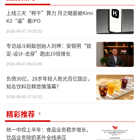
别于提供单一服务的物流企业，京东物流为商
家提供端到端的解决方案，整合仓储、快递快
上线三天“榨干”算力 月之暗面被Kimi
K3“逼”着IPO
运、冷链、秒送及其他增值服务，全链路一体
化，省心高效，以更具确定性的超级供应链能
2026-08-07 16:25:22
力，让好产品送得更快更稳，让广大商家和消
专访战斗蚂蚁创始人刘坤：安顿用“锁
费者拥有更好体验。
定-设计-击穿”跑出10倍增长
2026-08-07 09:41:09
本次升级的BBCC网络模式，是京东物流面
向有多渠道订单履约痛点的商家，推出的一体
负债30亿，28岁年轻人败光百亿国企，
知名饮料巨鳄悲情落幕？
化供应链解决方案，其特色是“一地入仓，全
渠道履约”，助力商家将分散的库存整合为可
2026-08-05 17:14:52
动态调度的一盘货。BBCC网络模式变革、服务
精彩推荐
升级以及秒送前置仓布局，核心都是以AI技术
驱动的一体化供应链持续升级，适配千行百
统一中控上半年：食品业务稳步增长，
业，把商品放在离消费者最近的地方，减少搬
饮品业务除奶茶外全线承压