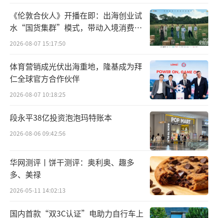
推出机器人维修服务，并在欧洲多国落地JoyR
《伦敦合伙人》开播在即：出海创业试
水“国货集群”模式，带动入境消费反
obocare服务，目前已成为行业领先的机器人
向种草
售后服务商。
2026-08-07 15:17:50
体育营销成光伏出海重地，隆基成为拜
从一杯好酒的酿造，到一份美好生活的准
仁全球官方合作伙伴
时送达，背后都离不开高效稳定的即时配送保
2026-08-07 10:18:25
障。以酒水品类为例，即时零售市场规模2026
年有望突破千亿元。但在高速增长的同时，仍
段永平38亿投资泡泡玛特账本
面临近场供给密度不足、库存管理难、夜间运
2026-08-06 09:42:56
力保障不足、温控及破损管控要求高等挑战。
针对这些痛点，京东秒送依托即时配送能力，
华网测评丨饼干测评：奥利奥、趣多
多、美禄
以及品牌共享前置仓的仓配一体解决方案，帮
2026-05-11 14:02:13
助酒水品牌以轻资产模式拓展即时零售业务，
实现30分钟级高效履约，提升消费体验与渠道
国内首款“双3C认证”电助力自行车上