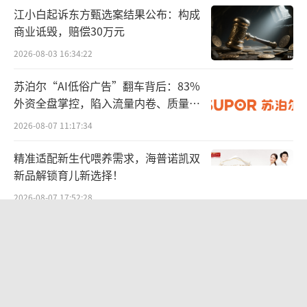
设厅就发布了《湖北省城市更新工作指引（试
江小白起诉东方甄选案结果公布：构成
行）》，提出建立城市更新统筹工作机制，并
商业诋毁，赔偿30万元
建议各地市政府明确城市更新主管部门。此次
2026-08-03 16:34:22
湖北各地住建局的更名，是对省的这一政策的
苏泊尔“AI低俗广告”翻车背后：83%
落地。
外资全盘掌控，陷入流量内卷、质量频
发的负循环
城市规划发展方向转变
城市更新时代全面
2026-08-07 11:17:34
到来
精准适配新生代喂养需求，海普诺凯双
新品解锁育儿新选择！
城市更新成为主角，不仅是在湖北，也是
在全国。
2026-08-07 17:52:28
“女生洗澡，大叔帮搓背”，“中国锅
今年政府工作报告提出，要稳步实施城市
王”苏泊尔AI广告辣眼睛，已紧急下架
更新行动，推进“平急两用”公共基础设施建
2026-08-06 09:44:37
设和城中村改造，加快完善地下管网，推动解
决老旧小区加装电梯、停车等难题。
联创光电连发六则利空公告，涉及实控