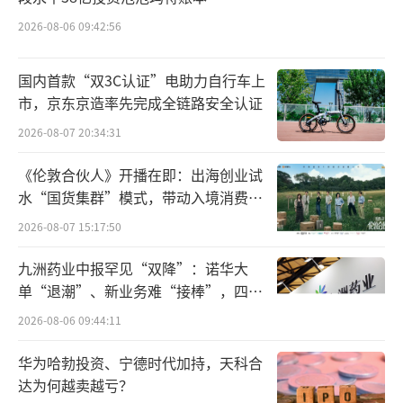
如果单从数量上看，住房供应量已趋于饱
和。然而，从品质方面来看，则是另一个结
2026-08-06 09:42:56
论。
国内首款“双3C认证”电助力自行车上
我国的住房存在分布不均，质量不高的特
市，京东京造率先完成全链路安全认证
点。
2026-08-07 20:34:31
统计显示，截至2022年底，我国城镇既有
《伦敦合伙人》开播在即：出海创业试
水“国货集群”模式，带动入境消费反
房屋中，有约20%已建成超过30年；到2040年
向种草
2026-08-07 15:17:50
前后，这个数值预计会达到80%。目前，部分
建国初期盖起来的小区已沦为危房，居住体验
九洲药业中报罕见“双降”：诺华大
差不说，还可能威胁人身安全。
单“退潮”、新业务难“接棒”，四大
难关待闯
2026-08-06 09:44:11
按照住建局的统计，城镇共有300多亿平方
米的存量住房，合计约22万栋老旧小区需要改
华为哈勃投资、宁德时代加持，天科合
达为何越卖越亏？
造更新，这些小区普遍面临设施老化、环境不