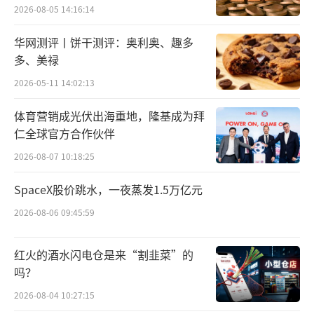
2026-08-05 14:16:14
佳等问题，严重影响居民的生活品质。
华网测评丨饼干测评：奥利奥、趣多
要知道，人类对于美好生活的追求，永远
多、美禄
不会止步。
2026-05-11 14:02:13
当前，大部分居民不缺房子住，但“住得
体育营销成光伏出海重地，隆基成为拜
好”的需求，依然没得到充分满足。
仁全球官方合作伙伴
2026-08-07 10:18:25
如何帮大家实现居住提质？
SpaceX股价跳水，一夜蒸发1.5万亿元
城市更新。
2026-08-06 09:45:59
湖北各地住建局更名，正是在这一背景下
红火的酒水闪电仓是来“割韭菜”的
发生的。
吗？
事实上，早在2022年湖北省住房和城乡建
2026-08-04 10:27:15