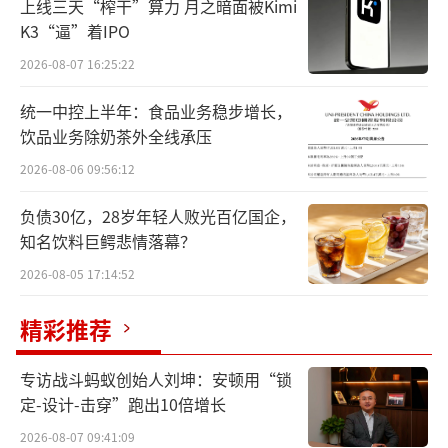
上线三天“榨干”算力 月之暗面被Kimi
K3“逼”着IPO
从住建局到住更局
政府职能发生转向
2026-08-07 16:25:22
住建局，是地产人再熟悉不过的一个政府
统一中控上半年：食品业务稳步增长，
部门。在我国，住建局属于城建系统的重要单
饮品业务除奶茶外全线承压
位，一般设有房管局和建管委两个下级单位
2026-08-06 09:56:12
（也部分地区两个单位合并设置），主要承担
建设工程审批、建筑建材业监管、房地产市场
负债30亿，28岁年轻人败光百亿国企，
知名饮料巨鳄悲情落幕？
监管、住房保障等等职能。
2026-08-05 17:14:52
更名之后，住更局有了新的职能定位。
精彩推荐
以武汉市住房和城市更新局为例，据武汉
人大发布的《武汉市人民政府关于市政府机构
专访战斗蚂蚁创始人刘坤：安顿用“锁
定-设计-击穿”跑出10倍增长
改革情况的报告》，武汉市住房和城市更新局
将负责做好房屋建设管理和住房保障、房地产
2026-08-07 09:41:09