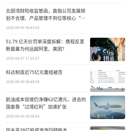
市场、市政基础设施建设等方面的管理工作，
北部湾财险收监管函，直指公司发展规
统筹协调城市更新实施工作。
划不合理、产品管理不到位等核心“痛
点”
2026-08-06 09:43:25
可以看出，过去住建局的工作侧重于增量
建设管理，而更名后，住更局的侧重点则不
51.79 亿天价罚单深度拆解：携程反垄
断裁量为何远超阿里、美团？
同，强调住房供应结构调整，即保障房的建设
管理，以及存量改造优化。
2026-08-07 17:25:27
科达制造近75亿元重组被否
这一变化的背后，是近几年房地产供求关
系的明显逆转。
2026-08-06 09:48:59
据最新数据，在2020年，我国人均居住面
航油成本倍增仍净赚62亿港元，进击的
积就已经达到41.8平方米，不低于发达国家水
国泰靠“过境红利”加速扩张
平。
2026-08-06 09:38:43
段永平38亿投资泡泡玛特账本