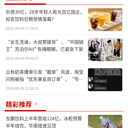
子公司与中信金石、中信证券投资等机构一起
负债30亿，28岁年轻人败光百亿国企，
投资设立总规模达22.34亿元的中信万科消费基
知名饮料巨鳄悲情落幕？
础设施基金。而在此之前，万科就已发起了包
2026-08-05 17:14:52
括商业REIT、保障性租赁住房REIT和物流仓储
REIT在内的多款基金。
“女生洗澡，大叔帮搓背”，“中国锅
王”苏泊尔AI广告辣眼睛，已紧急下架
现如今，在行业景气度低迷状态下，万科
2026-08-06 09:44:37
的流动性状况仍有待改善。截至一季度末，公
立秋奶茶爆单引发“截单”风波，淘宝
司经营现金流与筹资现金流均大幅流出，且公
闪购被指“优先拿友商订单”、“专挑
司现有的货币资金总规模也仅为长期借款和应
贵的拿”
2026-08-09 12:56:23
付债券总数的35%。
精彩推荐
如此情形下，万科通过设立REIT、担保贷
款、卖出优质资产股权等多个方式进行化
东鹏饮料上半年营收124亿，冰柜预算
债“过冬”。
半年烧完，华南增速见顶