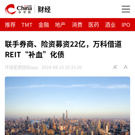
财经
推荐
TMT
金融
地产
消费
医药
酒业
IPO
联手券商、险资募资22亿，万科借道
REIT“补血”化债
环球老虎财经app
2024-08-15 10:33:26