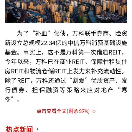
为了“补血”化债，万科联手券商、险资
新设立总规模22.34亿的中信万科消费基础设施
基金。事实上，这不是万科第一次借道REIT，
今年以来，万科已在商业REIT、保障性租赁住
房REIT和物流仓储REIT上发力来补充流动性。
除了REIT，万科还通过“割爱”优质资产、发
行债券、担保融资等策略来应对地产“寒
冬”。
点击查看全文(剩余
90
%)
万科正采取一切方式卖资产化债。
8月13日，万科发布公告称，公司下属两家
热点新闻