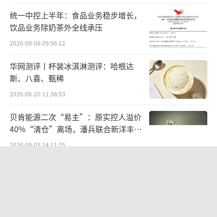
租金、物业管理费、固定推广费、多经及广告
统一中控上半年：食品业务稳步增长，
以及停车场收入等多维度获取运营收入。
饮品业务除奶茶外全线承压
2024年4月16日至2024年6月30日期间，杭
2026-08-06 09:56:12
州西溪印象城合计营收达6912万元，租金收缴
华网测评丨杯装冰淇淋测评：哈根达
率为100%；上半年客流量达1052万，同比增
斯、八喜、甄稀
长3.26%。
2026-06-20 11:38:53
除中金印力消费REIT之外，华夏万纬REIT
贝肯能源二次“易主”：原实控人溢价
40%“清仓”离场，潘兵联合新洋丰、
也已进入申报上市流程。据了解，该基金三大
宏科百世拟入主
底层项目在2023年分别具有96%、88%、88%
2026-08-05 14:11:25
的平均出租率。不过，项目内前三大租户的租
江小白起诉东方甄选案结果公布：构成
赁面积占比超过8成，集中度过高，因而一度引
商业诋毁，赔偿30万元
发市场对于其运营稳定性的议论。
2026-08-03 16:34:22