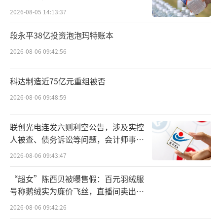
2026-08-05 14:13:37
借道REIT“补血”化债
段永平38亿投资泡泡玛特账本
万科继续扩大其资产证券化范围。
2026-08-06 09:42:56
8月13日，万科A发布公告称，下属子公司
科达制造近75亿元重组被否
万聚盈通、深圳万科与中信金石、中信证券投
2026-08-06 09:48:59
资等机构共同投资设立中信万科消费基础设施
基金。
联创光电连发六则利空公告，涉及实控
人被查、债务诉讼等问题，会计师事务
而这只Pre-REIT基金将由中信金石担任管
所曾出具“保留意见”
理人，总规模为22.34亿元。其中，万聚盈通、
2026-08-06 09:43:47
深圳万科将暂认缴56.05%，后续会将36.05%
“超女”陈西贝被曝售假：百元羽绒服
的认缴份额转让至其他机构；此外，中信证券
号称鹅绒实为廉价飞丝，直播间卖出超
百万元
投资及中信金石合计认缴8.95%。
2026-08-06 09:42:26