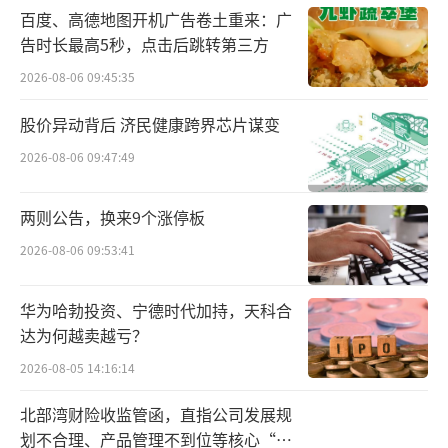
据悉，该基金将收购深圳龙岗万科广场和
百度、高德地图开机广告卷土重来：广
告时长最高5秒，点击后跳转第三方
北京旧宫万科广场，以及经营性物业贷款等负
债。
2026-08-06 09:45:35
股价异动背后 济民健康跨界芯片谋变
资料显示，2023年深圳龙岗万科广场销售
2026-08-06 09:47:49
额达28亿元，出租率99.6%，经营建筑面积10.
2㎡；同一时期，北京旧宫万科广场营业额超6
两则公告，换来9个涨停板
亿元。交易落地后，万科有望借助两大运营稳
2026-08-06 09:53:41
定较为核心的资产，实现部分资金回笼。
着眼资产负债表，万科资金面吃紧之状况
华为哈勃投资、宁德时代加持，天科合
达为何越卖越亏？
凸显。截至一季度末，公司经营现金流及筹资
现金流分别大幅流出94.21亿元、89.45亿元，
2026-08-05 14:16:14
同比下降234.57%、138.52%；同一时间段
北部湾财险收监管函，直指公司发展规
内，公司持有的830.66亿元货币资金虽可覆盖
划不合理、产品管理不到位等核心“痛