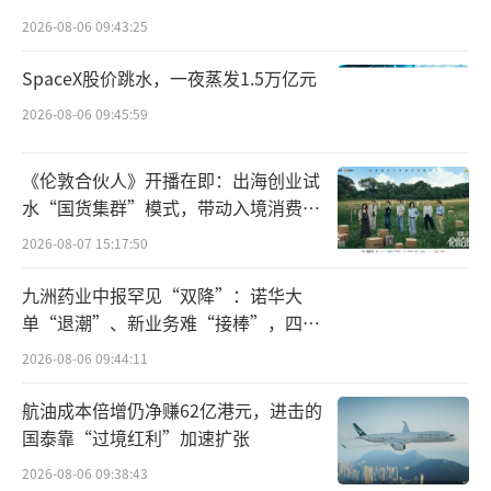
点”
短期借款以及一年内到期的非流动负债，但其
2026-08-06 09:43:25
体量规模也仅有长期借款和应付债券总数2398.
SpaceX股价跳水，一夜蒸发1.5万亿元
19亿元的35%。
2026-08-06 09:45:59
如此情形下，万科年内频繁推出多只REI
T，力求盘活存量以获取现金流。
《伦敦合伙人》开播在即：出海创业试
水“国货集群”模式，带动入境消费反
4月30日，募集资金净额达32.6亿元的中金
向种草
2026-08-07 15:17:50
印力消费REIT正式于深交所挂牌上市，而万科
九洲药业中报罕见“双降”：诺华大
第一大股东深铁集团耗资约10亿元，通过战略
单“退潮”、新业务难“接棒”，四大
配售认购份额29.7%。
难关待闯
2026-08-06 09:44:11
中金印力消费REIT披露的2024年二季报显
航油成本倍增仍净赚62亿港元，进击的
示，该基金投资并运营的基础设施资产为杭州
国泰靠“过境红利”加速扩张
西溪印象城。项目通过固定租金、营业额提成
2026-08-06 09:38:43