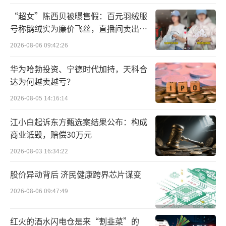
求的公告》(工业和信息化部财政部税务总局公
“超女”陈西贝被曝售假：百元羽绒服
号称鹅绒实为廉价飞丝，直播间卖出超
告2021年第13号)中的技术要求废止。
百万元
2026-08-06 09:42:26
四、企业要建立健全安全管理机制，强化
华为哈勃投资、宁德时代加持，天科合
产品质量保障能力，确保新能源汽车使用安
达为何越卖越亏？
全。要提升监测平台效能，做好风险预警提
2026-08-05 14:16:14
醒，及时上报车辆事故报告。对于发生安全事
故、隐瞒不报的，视情节轻重取消车型减免税
江小白起诉东方甄选案结果公布：构成
商业诋毁，赔偿30万元
资格或暂停新车型申报《减免税目录》。
2026-08-03 16:34:22
特此公告。
股价异动背后 济民健康跨界芯片谋变
附件：新能源汽车产品技术要求
2026-08-06 09:47:49
工业和信息化部财政部税务总局
红火的酒水闪电仓是来“割韭菜”的