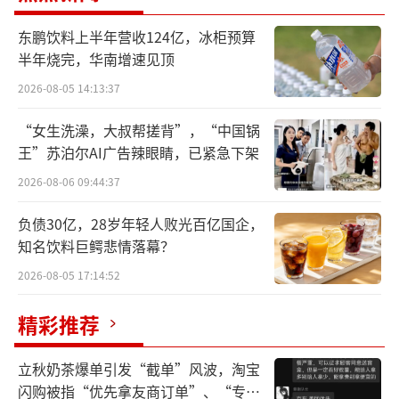
置税减免政策的公告》(财政部税务总局工业和
信息化部公告2023年第10号),结合新能源汽车
东鹏饮料上半年营收124亿，冰柜预算
半年烧完，华南增速见顶
技术进展情况，现就减免车辆购置税新能源汽
车产品技术要求有关事项公告如下：
2026-08-05 14:13:37
“女生洗澡，大叔帮搓背”，“中国锅
一、2024年1月1日起，申请进入《减免车
王”苏泊尔AI广告辣眼睛，已紧急下架
辆购置税的新能源汽车车型目录》(以下简称
2026-08-06 09:44:37
《减免税目录》)的车型，需符合新能源汽车产
品技术要求(见附件)。其中，
换电模式车型还需
负债30亿，28岁年轻人败光百亿国企，
知名饮料巨鳄悲情落幕？
提供满足GB/T 40032《电动汽车换电安全要
求》等标准要求的第三方检测报告，以及生产
2026-08-05 17:14:52
企业保障换电服务的证明材料。企业自建换电
精彩推荐
站的，需提供换电站设计图纸和所有权证明；
委托换电服务的，需提供车型、换电站匹配证
立秋奶茶爆单引发“截单”风波，淘宝
明、双方合作协议等材料。
闪购被指“优先拿友商订单”、“专挑