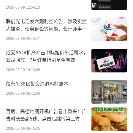
贵的拿”
2026-08-09 12:56:23
二、
2024年1月1日至2024年5月31日为
联创光电连发六则利空公告，涉及实控
过渡期。2024年1月1日起，2023年12月31日
人被查、债务诉讼等问题，会计师事务
前已进入《免征车辆购置税的新能源汽车车型
所曾出具“保留意见”
2026-08-06 09:43:47
目录》(以下简称《免税目录》)且仍有效的车
型将自动转入《减免税目录》。相关车型要及
或受AAOI扩产冲击中际旭创午后跳水，
时上传减免税标识、换电模式标识，换电模式
公司回应：7月订单指引至今有效
车型、燃料电池车型等按本公告要求补充相应
2026-08-10 10:13:09
佐证材料。2024年6月1日起，不符合本公告技
段永平38亿投资泡泡玛特账本
术要求的车型将从《减免税目录》中撤销。
2026-08-06 09:42:56
三、2024年6月1日起，《关于免征新能源
百度、高德地图开机广告卷土重来：广
汽车车辆购置税的公告》(财政部税务总局工业
告时长最高5秒，点击后跳转第三方
和信息化部科技部公告2017年第172号)、《关
2026-08-06 09:45:35
于调整免征车辆购置税新能源汽车产品技术要