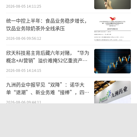
宏科百世拟入主
2026-08-05 14:11:25
统一中控上半年：食品业务稳步增长，
饮品业务除奶茶外全线承压
2026-08-06 09:56:12
欣天科技易主背后藏六年对赌，“华为
概念+AI营销”溢价难掩52亿重资产考
验
2026-08-05 14:14:15
九洲药业中报罕见“双降”：诺华大
单“退潮”、新业务难“接棒”，四大
难关待闯
2026-08-06 09:44:11
五年来首次中报下滑，统一饮品的存量
博弈
2026-08-07 09:15:37