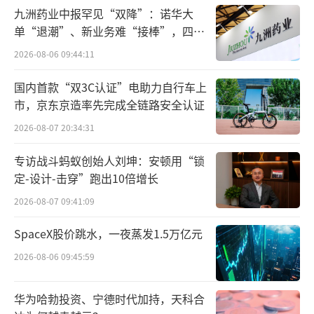
覆盖率升至245.21%，资本充足率、核心一级
九洲药业中报罕见“双降”：诺华大
资本充足率保持在14.13%、9.76%水平。这其
单“退潮”、新业务难“接棒”，四大
难关待闯
中，兴业银行核心一级资本净额超7000亿元，
2026-08-06 09:44:11
排在12家股份行中的第二位，兴业银行14.13%
国内首款“双3C认证”电助力自行车上
的资本充足率水平同样排名第二。
市，京东京造率先完成全链路安全认证
具体来看，该行去年各项贷款较上年末增
2026-08-07 20:34:31
长9.59%至5.46万亿元，其中科创金融、普惠
专访战斗蚂蚁创始人刘坤：安顿用“锁
金融、能源金融、汽车金融、园区金融项下的
定-设计-击穿”跑出10倍增长
企金贷款分别较上年末增长31.88%、23.9
2026-08-07 09:41:09
5%、16.16%、26.14%、27.40%，高于贷款
SpaceX股价跳水，一夜蒸发1.5万亿元
整体增速，契合了与实体经济转型方向。此
2026-08-06 09:45:59
外，各项存款较上年末增长8.45%至5.14万亿
元。
华为哈勃投资、宁德时代加持，天科合