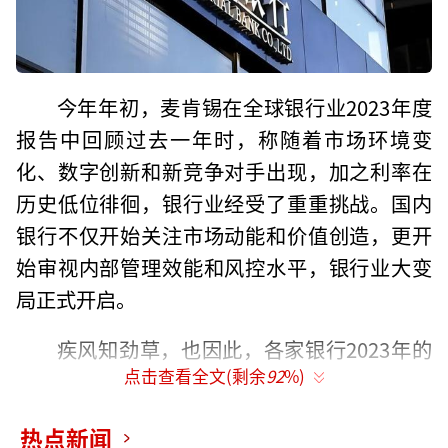
今年年初，麦肯锡在全球银行业2023年度
报告中回顾过去一年时，称随着市场环境变
化、数字创新和新竞争对手出现，加之利率在
历史低位徘徊，银行业经受了重重挑战。国内
银行不仅开始关注市场动能和价值创造，更开
始审视内部管理效能和风控水平，银行业大变
局正式开启。
疾风知劲草，也因此，各家银行2023年的
点击查看全文(剩余
92
%)
财报受到了重点关注。胜马财经获悉，3月29
日，兴业银行发布了2023年年报，去年该行实
热点新闻
现营业收入2108.31亿元，存款、贷款双双突破