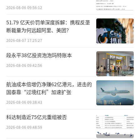
者和专业机构都给出了自己的看法，有券商便
2026-08-06 09:56:12
认为去年是该行“难关过，拐点见”的一年。
51.79 亿天价罚单深度拆解：携程反垄
胜马财经亦注意到，兴业银行去年不仅是息差
断裁量为何远超阿里、美团？
表现较好，三大重点领域风险的化解也成效显
2026-08-07 17:25:27
著，在成立35周年的日子里，兴业银行到底凭
借什么样的能力迈过“三大难关”的呢？
段永平38亿投资泡泡玛特账本
2026-08-06 09:42:56
近三年资产规模三级跳
航油成本倍增仍净赚62亿港元，进击的
实际上，在总资产突破10万亿元之前，兴
国泰靠“过境红利”加速扩张
业银行在过去三年就接连跨过8万亿、9万亿、1
2026-08-06 09:38:43
0万亿三个万亿台阶。
科达制造近75亿元重组被否
年报显示，兴业银行去年全年实现营业收
2026-08-06 09:48:59
入2108.31亿元，不良贷款率降至1.07%，拨备