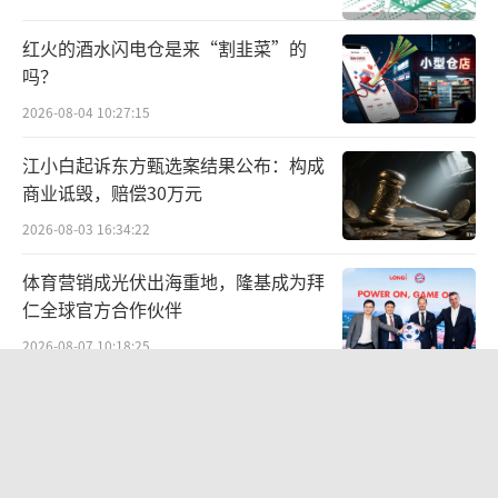
红火的酒水闪电仓是来“割韭菜”的
兴业银行行长陈信健在年报致辞中表示，
吗？
去年该行把压降负债成本作为稳定息差的关键
2026-08-04 10:27:15
抓手，不断加大低成本定期存款置换高成本协
议存款、结构性存款力度。
江小白起诉东方甄选案结果公布：构成
商业诋毁，赔偿30万元
胜马财经从金融从业人士处了解到，兴业
2026-08-03 16:34:22
银行实施的策略主要服务于资产负债表的重
体育营销成光伏出海重地，隆基成为拜
构。压降负债成本有利于降低风险，改善流动
仁全球官方合作伙伴
性，进而增强银行的盈利能力。而通过增加低
2026-08-07 10:18:25
成本定期存款并置换高成本协议存款和结构性
存款，银行能实现资金成本的有效管理，使得
两则公告，换来9个涨停板
资产端的收益优于负债端的成本，从而提升整
2026-08-06 09:53:41
体盈利水平。