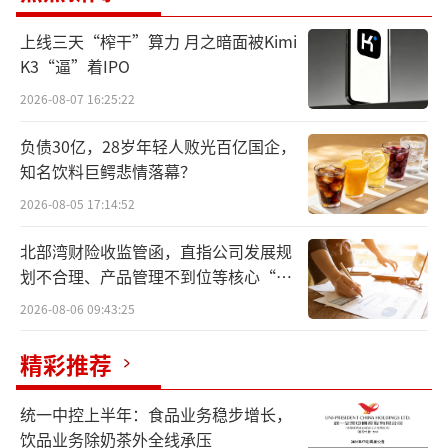
5万亿元。
上线三天“榨干”算力 月之暗面被Kimi
K3“逼”着IPO
与此同时，截至去年末，兴业银行总资产
2026-08-07 16:25:22
达到了10.16万亿元，同比增长9.62%，首次突
破10万亿元，是继国有“六大行”及招商银行
负债30亿，28岁年轻人败光百亿国企，
知名饮料巨鳄悲情落幕？
外第8家总资产达到10万亿级别的商业银行，也
是继招商银行之后的第二家“十万亿”股份
2026-08-05 17:14:52
行。
北部湾财险收监管函，直指公司发展规
划不合理、产品管理不到位等核心“痛
尤其值得一提的是，在银行业净息差普遍
点”
2026-08-06 09:43:25
收窄的背景下，兴业银行实现了利息净收入146
5.03亿元，成为股份行队伍里为数不多取得正
精彩推荐
增长的银行。
统一中控上半年：食品业务稳步增长，
对于兴业银行去年的业绩表现，不少投资
饮品业务除奶茶外全线承压