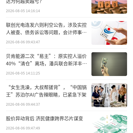
达为何越卖越亏？
兴业银行去年工作一大重点是推动资产负
2026-08-05 14:16:14
债表再重构，兴业银行官方披露数据显示，扣
除2022年理财老产品一次性收益确认抬高基数
联创光电连发六则利空公告，涉及实控
影响因素，按可比口径，利息净收入实现正增
人被查、债务诉讼等问题，会计师事务
所曾出具“保留意见”
长，达1465.03亿元，同比增长0.85%；其他非
2026-08-06 09:43:47
息收入稳健增长，达365.73亿元，同比增长14.
贝肯能源二次“易主”：原实控人溢价
08%。而在目前已经披露年报数据的股份行
40%“清仓”离场，潘兵联合新洋丰、
中，兴业银行的利息净收入仅次于招商银行，
宏科百世拟入主
2026-08-05 14:11:25
且是为数不多正向增长的大行。
“女生洗澡，大叔帮搓背”，“中国锅
据了解，当前净息差持续收窄已是银行业
王”苏泊尔AI广告辣眼睛，已紧急下架
面临的共同问题，国家金融监督管理总局披露
2026-08-06 09:44:37
的数据显示，2023年三季度，商业银行净息差
股价异动背后 济民健康跨界芯片谋变
为1.73%，为历史最低。中国银行业净息差已
2026-08-06 09:47:49
经多个季度在满分线1.8%以下。