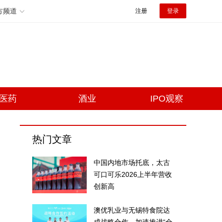
方频道
注册
登录
医药
酒业
IPO观察
热门文章
中国内地市场托底，太古
可口可乐2026上半年营收
创新高
澳优乳业与无锡特食院达