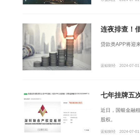
连夜排查！
或遭直接下
贷款类APP将迎
蓝鲸财经
2024-07-01
七年挂牌五次
仓”式退出
近日，国银金融租
股权。
蓝鲸财经
2024-07-01