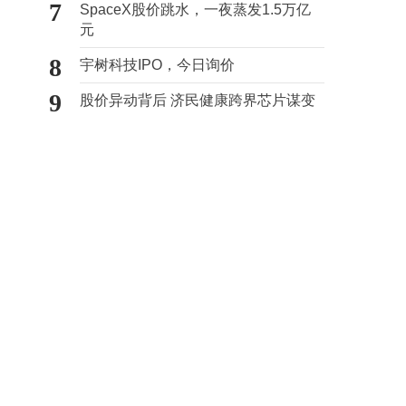
7
SpaceX股价跳水，一夜蒸发1.5万亿
元
8
宇树科技IPO，今日询价
9
股价异动背后 济民健康跨界芯片谋变