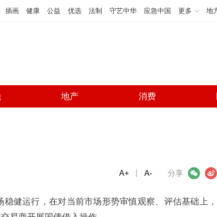
插画
健康
公益
优选
法制
守艺中华
应急中国
更多
地
融
地产
消费
A+
微信
A-
微博
分享
市场稳健运行，在对当前市场形势审慎观察、评估基础上，