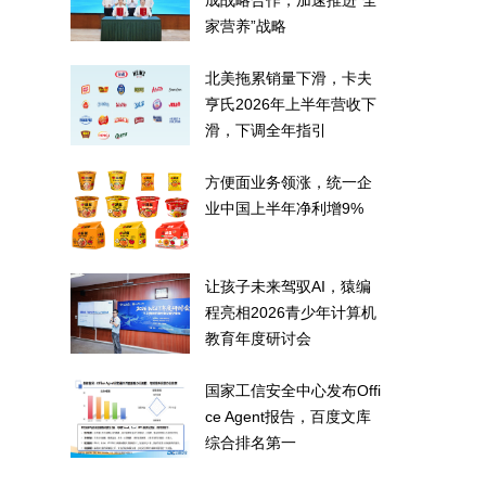
成战略合作，加速推进“全
家营养”战略
北美拖累销量下滑，卡夫
亨氏2026年上半年营收下
滑，下调全年指引
方便面业务领涨，统一企
业中国上半年净利增9%
让孩子未来驾驭AI，猿编
程亮相2026青少年计算机
教育年度研讨会
国家工信安全中心发布Offi
ce Agent报告，百度文库
综合排名第一