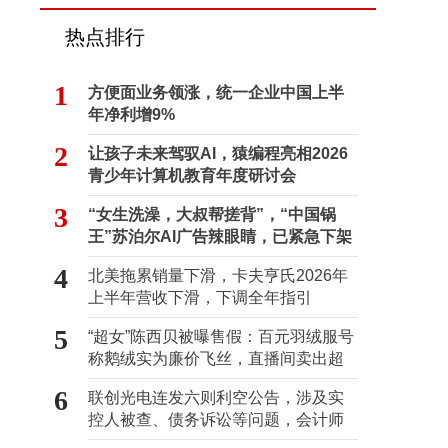
热点排行
1
方便面业务领涨，统一企业中国上半
年净利增9%
2
让孩子未来驾驭AI，猿编程亮相2026
青少年计算机教育年度研讨会
3
“女生洗澡，大叔帮搓背”，“中国锅
王”苏泊尔AI广告辣眼睛，已紧急下架
4
北美拖累销量下滑，卡夫亨氏2026年
上半年营收下滑，下调全年指引
5
“超女”陈西贝被曝售假：百元羽绒服号
称鹅绒实为廉价飞丝，直播间卖出超
百万元
6
联创光电连发六则利空公告，涉及实
控人被查、债务诉讼等问题，会计师
事务所曾出具“保留意见”