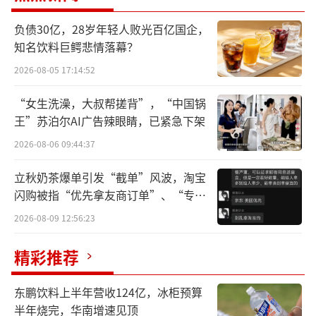
聚焦到地方来看，浙江上市公司整体市值
负债30亿，28岁年轻人败光百亿国企，
变化符合A股大趋势。同花顺数据显示，浙江约
知名饮料巨鳄悲情落幕？
706家上市公司中，上半年实现市值增长的公司
2026-08-05 17:14:52
仅占比11%，市值整体下降趋势明显。
“女生洗澡，大叔帮搓背”，“中国锅
千亿阵营仅剩2家
王”苏泊尔AI广告辣眼睛，已紧急下架
2026-08-06 09:44:37
统计结果显示，浙江上市公司年初总市值
为66935.85亿元，截至7月12日，下滑至5809
立秋奶茶爆单引发“截单”风波，淘宝
闪购被指“优先拿友商订单”、“专挑
7.81亿元，减少8838.04亿元。
贵的拿”
2026-08-09 12:56:23
据同花顺统计数据，2024年初，浙江A股
精彩推荐
上市公司中市值超千亿的公司有四家，分别是
海康威视、宁波银行、三花智控和荣盛石化，
东鹏饮料上半年营收124亿，冰柜预算
市值分别为3150.94亿元、1302.23亿元、1058.
半年烧完，华南增速见顶