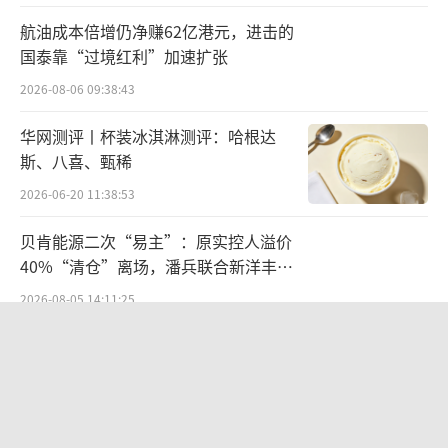
银行股备受青睐
航油成本倍增仍净赚62亿港元，进击的
国泰靠“过境红利”加速扩张
从行业分布来看，银行、医药生物、基础
化工、汽车等行业公司市值有一定程度的增
2026-08-06 09:38:43
长，传媒、家用电器、电子等行业公司市值下
华网测评丨杯装冰淇淋测评：哈根达
降较大。
斯、八喜、甄稀
2026-06-20 11:38:53
市值增长前五名当中，浙能电力增加319.1
3亿元至976.16亿元；德业股份增加201.29亿元
贝肯能源二次“易主”：原实控人溢价
40%“清仓”离场，潘兵联合新洋丰、
至541.69亿元；杭州银行增加187.40亿元至71
宏科百世拟入主
1.53亿元；巨化股份增加176.02亿元至613.38
2026-08-05 14:11:25
亿元；万丰奥威增加167.70亿元至272.63亿
江小白起诉东方甄选案结果公布：构成
元。
商业诋毁，赔偿30万元
2026-08-03 16:34:22
与之相反的是，市值下降前五名公司中，