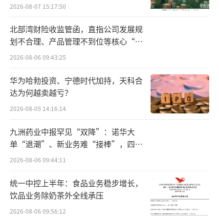
向种草
2026-08-07 15:17:50
业是卖汽车零部件。
北部湾财险收监管函，直指公司发展规
特斯拉、奔驰、宝马、沃尔沃、丰田、比
划不合理、产品管理不到位等核心“痛
亚迪、蔚来等汽车制造商皆是三花智控的客
点”
2026-08-06 09:43:25
户。根据其刚刚发布的2024上半年业绩预告来
华为哈勃投资、宁德时代加持，天科合
看，三花智控预计实现收入131.55亿元至144.0
达为何越卖越亏？
8亿元，同比增长5%至15%，实现净利润14.64
2026-08-05 14:16:14
亿元至16.04亿元，同比增长5%至15%。
九洲药业中报罕见“双降”：诺华大
因此，业内证券分析师认为，随着新能源
单“退潮”、新业务难“接棒”，四大
汽车市场的快速增长和全球对环保节能要求的
难关待闯
2026-08-06 09:44:11
不断提高，三花智控有望迎来更多的发展机
统一中控上半年：食品业务稳步增长，
遇。目前公司市值处在低位，但值得更多投资
饮品业务除奶茶外全线承压
人关注。
2026-08-06 09:56:12