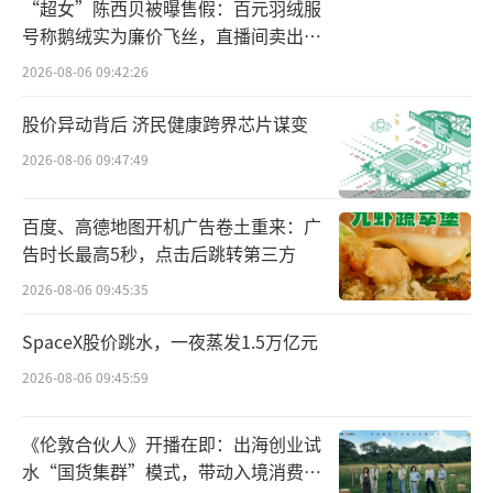
进一步梳理发现，海康威视与三花智控上
“超女”陈西贝被曝售假：百元羽绒服
半年市值下降较大，特别是三花智控，半年内
号称鹅绒实为廉价飞丝，直播间卖出超
百万元
减少347.50亿元至711.06亿元，跌出千亿阵
2026-08-06 09:42:26
营。
股价异动背后 济民健康跨界芯片谋变
2026-08-06 09:47:49
百度、高德地图开机广告卷土重来：广
告时长最高5秒，点击后跳转第三方
2026-08-06 09:45:35
SpaceX股价跳水，一夜蒸发1.5万亿元
2026-08-06 09:45:59
公开资料显示，三花智控是全球最大的制
《伦敦合伙人》开播在即：出海创业试
冷控制元器件和全球领先的汽车空调及热管理
水“国货集群”模式，带动入境消费反
系统控制部件制造商。简单来讲，三花智控主