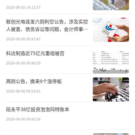
57亿元和1038.88亿元。
2026-08-05 14:13:37
截至7月12日，该数值与排名发生变化，市
联创光电连发六则利空公告，涉及实控
值超千亿的公司仅剩海康威视与宁波银行，且
人被查、债务诉讼等问题，会计师事务
所曾出具“保留意见”
市值均有不同程度变化。其中，海康威视市值
2026-08-06 09:43:47
下降348.96亿元至2801.98亿元；宁波银行则逆
科达制造近75亿元重组被否
势上升145.94亿元至1448.17亿元。上述两家公
2026-08-06 09:48:59
司市值分列浙股第一和第二位。
两则公告，换来9个涨停板
排名第三的是公牛集团，其市值增加141.5
0亿元至986.68亿元；排名第四的为荣盛石化，
2026-08-06 09:53:41
其市值减少56.70亿元至982.18亿元；第五名为
段永平38亿投资泡泡玛特账本
浙能电力，其市值大幅增加319.13亿元至976.1
6亿元。
2026-08-06 09:42:56