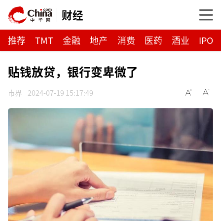
财经
推荐
TMT
金融
地产
消费
医药
酒业
IPO
贴钱放贷，银行变卑微了
市界
2024-07-19 15:17:49