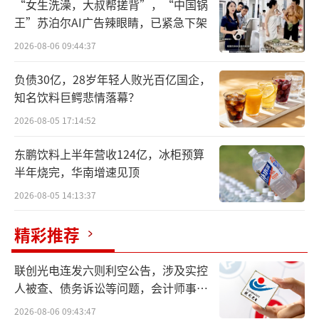
的房贷返点。这样的事情你听说过吗？
“女生洗澡，大叔帮搓背”，“中国锅
王”苏泊尔AI广告辣眼睛，已紧急下架
上海购房人蔡娜看了两年多的房子，终于
2026-08-06 09:44:37
在今年6月份看中了一套决定入手，在即将签按
负债30亿，28岁年轻人败光百亿国企，
揭的节骨眼，一位朋友突然在闲聊时告诉她，
知名饮料巨鳄悲情落幕？
可以跳过房产中介，直接在银行做贷款，银行
2026-08-05 17:14:52
会按照贷款总额的比例，给予她数千至上万元
的“返点”。
东鹏饮料上半年营收124亿，冰柜预算
半年烧完，华南增速见顶
通过朋友提供的渠道，蔡娜竟然真的拿到
2026-08-05 14:13:37
了0.8%的返点，金额为10500元。“按理来
精彩推荐
说，这笔钱是给房产中介公司的，却意外到了
自己账户，相当于白得。”蔡娜不无欣喜地
联创光电连发六则利空公告，涉及实控
说。
人被查、债务诉讼等问题，会计师事务
所曾出具“保留意见”
在蔡娜的印象里，早年想要从银行贷大额
2026-08-06 09:43:47