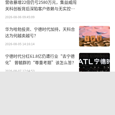
营收暴增22倍仍亏2580万元，集益威闯
机构，要么是其它有银行内部关系的人士。
关科创板背后深陷客户依赖与无实控人
困局
「市界」联系到了一位在房产机构就职的
2026-08-06 09:45:09
居间人王涛，对方自称是帮银行的朋友介绍贷
华为哈勃投资、宁德时代加持，天科合
款客源，不收费用。具体操作方式是，由他带
达为何越卖越亏？
领购房人去银行签按揭，银行放款后，返点将
2026-08-05 14:16:14
以现金的形式打给购房者。
宁德时代分红61.8亿仍遭行业“去宁德
“现在谁赚钱都不容易，背上房贷就更要
化” 曾毓群的“尊重考题”该怎么答？
省吃俭用了。能薅一点儿是一点儿。”王涛
2026-08-07 17:04:53
称。
九洲药业中报罕见“双降”：诺华大
单“退潮”、新业务难“接棒”，四大
在业界，银行贷款返点并不是什么新鲜
难关待闯
2026-08-06 09:44:11
事，只不过以前都是由银行返给中介，很多购
房者并不知情。一位房地产销售表示，无论是
两则公告，换来9个涨停板