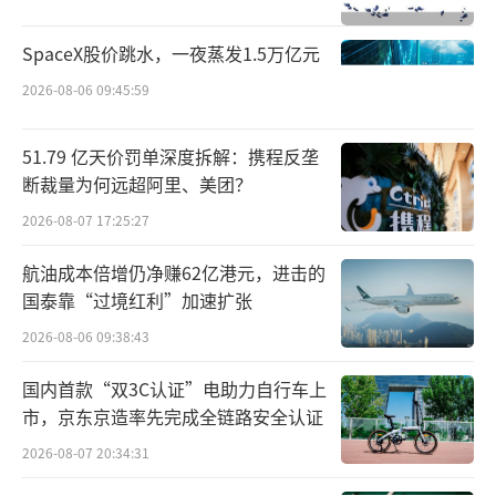
不同地区、不同银行的返点比例有所不
同，比如：上海某国有大行可返到贷款总额的
SpaceX股价跳水，一夜蒸发1.5万亿元
0.6%、股份行可返0.7%；成都可返1.2%；苏
2026-08-06 09:45:59
州可返1.5%……也就是说，以100万房贷为
例，对应返点金额为6000元到15000元不等。
51.79 亿天价罚单深度拆解：携程反垄
断裁量为何远超阿里、美团？
值得注意的是，大多数购房者不是与银行
2026-08-07 17:25:27
贷款业务员直接对接的，“如果试图找业务员
航油成本倍增仍净赚62亿港元，进击的
咨询此事，得到的都会是否定答案，只能碰一
国泰靠“过境红利”加速扩张
鼻子灰。”蔡娜称，“银行有规定，是不能公
2026-08-06 09:38:43
开返点给个人的。”
国内首款“双3C认证”电助力自行车上
受限于此，购房者只能通过居间人来协助
市，京东京造率先完成全链路安全认证
完成返点事宜。这些居间人身份要么是房产中
2026-08-07 20:34:31
介业务员，要么是收取服务费的房贷规划咨询