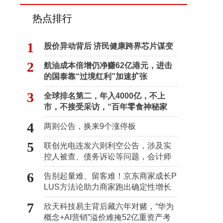
热点排行
1
股价异动背后 济民健康跨界芯片谋变
2
航油成本倍增仍净赚62亿港元，进击
的国泰靠“过境红利”加速扩张
3
全球排名第二，年入4000亿，不上
市，不接受采访，“百年零食神秘家
族”浮出水面？
4
两则公告，换来9个涨停板
5
联创光电连发六则利空公告，涉及实
控人被查、债务诉讼等问题，会计师
事务所曾出具“保留意见”
6
告别起量难、留客难！京东商家成长P
LUS方法论助力商家跑出确定性增长
路径
7
欣天科技易主背后藏六年对赌，“华为
概念+AI营销”溢价难掩52亿重资产考