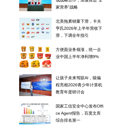
成战略合作，加速推进“全
家营养”战略
北美拖累销量下滑，卡夫
亨氏2026年上半年营收下
滑，下调全年指引
方便面业务领涨，统一企
业中国上半年净利增9%
让孩子未来驾驭AI，猿编
程亮相2026青少年计算机
教育年度研讨会
国家工信安全中心发布Offi
ce Agent报告，百度文库
综合排名第一