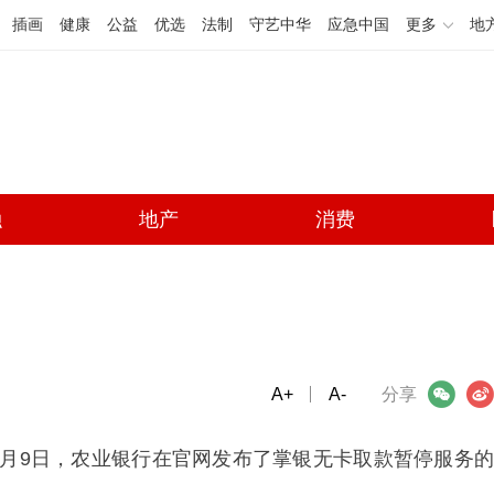
插画
健康
公益
优选
法制
守艺中华
应急中国
更多
地
融
地产
消费
！
A+
微信
A-
微博
分享
5月9日，农业银行在官网发布了掌银无卡取款暂停服务的