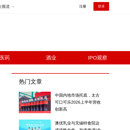
方频道
注册
登录
医药
酒业
IPO观察
热门文章
中国内地市场托底，太古
可口可乐2026上半年营收
创新高
澳优乳业与无锡特食院达