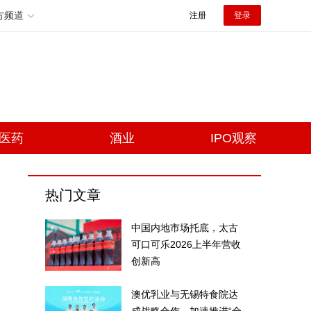
方频道
注册
登录
医药
酒业
IPO观察
热门文章
中国内地市场托底，太古
可口可乐2026上半年营收
创新高
澳优乳业与无锡特食院达