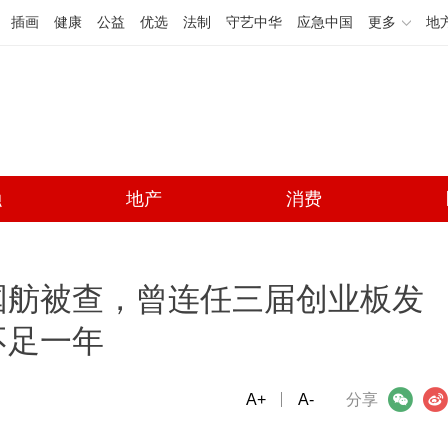
插画
健康
公益
优选
法制
守艺中华
应急中国
更多
地
融
地产
消费
国舫被查，曾连任三届创业板发
不足一年
A+
微信
A-
微博
分享