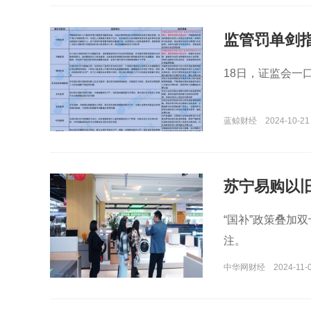
监管罚单剑
被暂停债承
18日，证监会一
蓝鲸财经
2024-10-21 
苏宁易购以
“国补”政策叠加
注。
中华网财经
2024-11-0