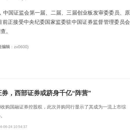
称，中国证监会第一届、二届、三届创业板发审委委员、原
目前正接受中央纪委国家监委驻中国证券监督管理委员会
调查。
任编辑
：zx0600)
券，西部证券或跻身千亿“阵营”
划收购国融证券控股权，此次并购同行显示了其成为一流上市综
心。
4-06-24 10:54:37