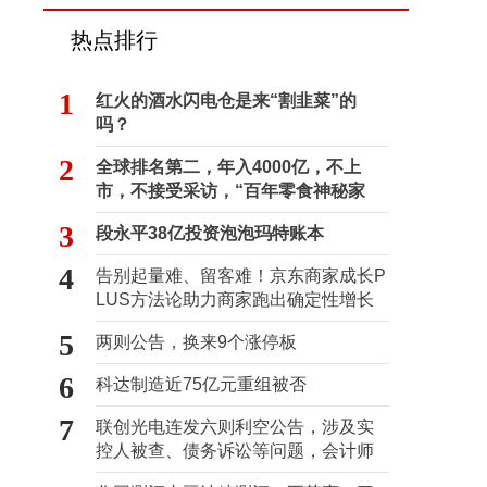
热点排行
1
红火的酒水闪电仓是来“割韭菜”的
吗？
2
全球排名第二，年入4000亿，不上
市，不接受采访，“百年零食神秘家
族”浮出水面？
3
段永平38亿投资泡泡玛特账本
4
告别起量难、留客难！京东商家成长P
LUS方法论助力商家跑出确定性增长
路径
5
两则公告，换来9个涨停板
6
科达制造近75亿元重组被否
7
联创光电连发六则利空公告，涉及实
控人被查、债务诉讼等问题，会计师
事务所曾出具“保留意见”