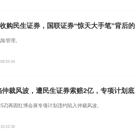
亿收购民生证券，国联证券“惊天大手笔”背后的
风险管理。
 08:55:34
陷仲裁风波，遭民生证券索赔2亿，专项计划底
成关键一环
45.SZ)再因红博会展专项计划违约陷入仲裁风波。
 16:22:36