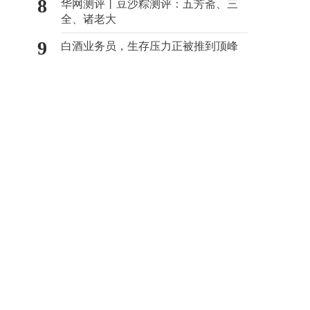
8
华网测评丨豆沙粽测评：五芳斋、三
全、诸老大
9
白酒业务员，生存压力正被推到顶峰