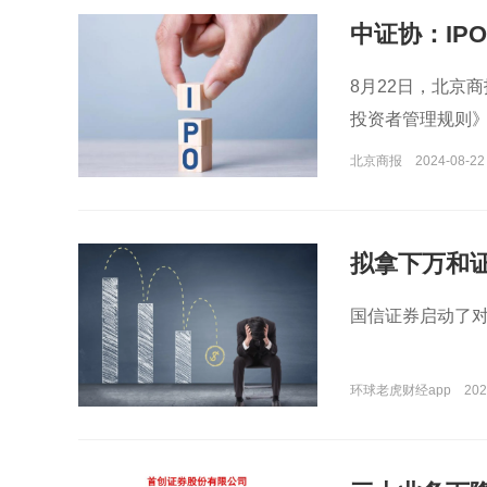
中证协：IP
核指标
8月22日，北京
投资者管理规则
北京商报
2024-08-22
拟拿下万和证
过“中年危机
国信证券启动了
环球老虎财经app
202