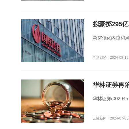
拟豪掷295
隐忧
急需强化内控和
胜马财经
2024-08-19
华林证券再
层资产处置
华林证券(0029
蓝鲸新闻
2024-07-05