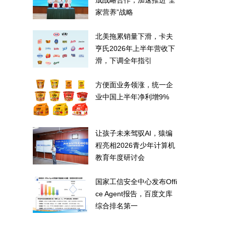
成战略合作，加速推进“全
家营养”战略
北美拖累销量下滑，卡夫
亨氏2026年上半年营收下
滑，下调全年指引
方便面业务领涨，统一企
业中国上半年净利增9%
让孩子未来驾驭AI，猿编
程亮相2026青少年计算机
教育年度研讨会
国家工信安全中心发布Offi
ce Agent报告，百度文库
综合排名第一