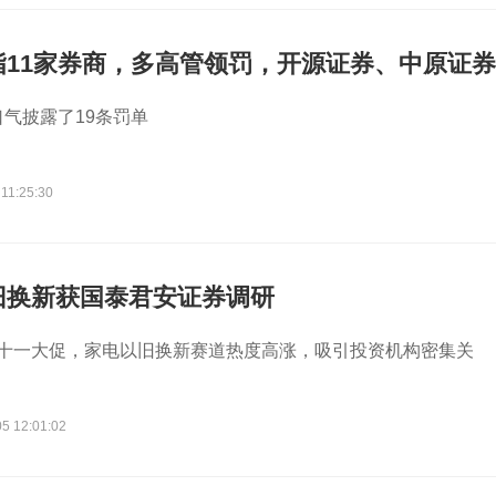
指11家券商，多高管领罚，开源证券、中原证券
业务半年
口气披露了19条罚单
11:25:30
旧换新获国泰君安证券调研
双十一大促，家电以旧换新赛道热度高涨，吸引投资机构密集关
5 12:01:02