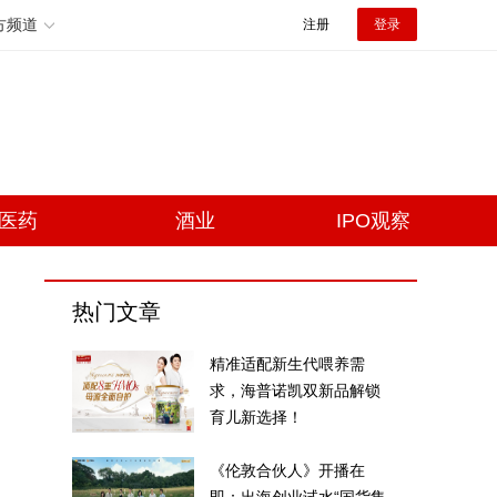
方频道
注册
登录
医药
酒业
IPO观察
热门文章
精准适配新生代喂养需
求，海普诺凯双新品解锁
育儿新选择！
《伦敦合伙人》开播在