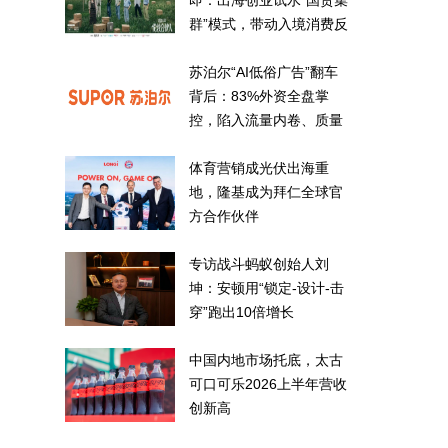
即：出海创业试水“国货集
群”模式，带动入境消费反
向种草
苏泊尔“AI低俗广告”翻车
背后：83%外资全盘掌
控，陷入流量内卷、质量
频发的负循环
体育营销成光伏出海重
地，隆基成为拜仁全球官
方合作伙伴
专访战斗蚂蚁创始人刘
坤：安顿用“锁定-设计-击
穿”跑出10倍增长
中国内地市场托底，太古
可口可乐2026上半年营收
创新高