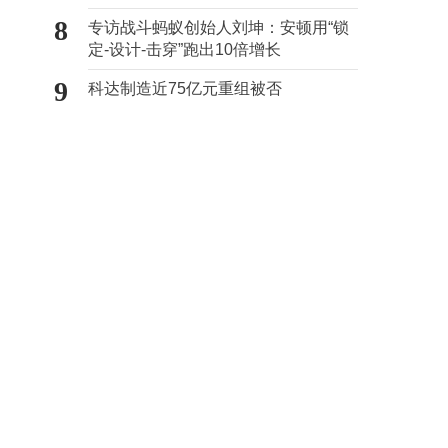
证
8
专访战斗蚂蚁创始人刘坤：安顿用“锁
定-设计-击穿”跑出10倍增长
9
科达制造近75亿元重组被否