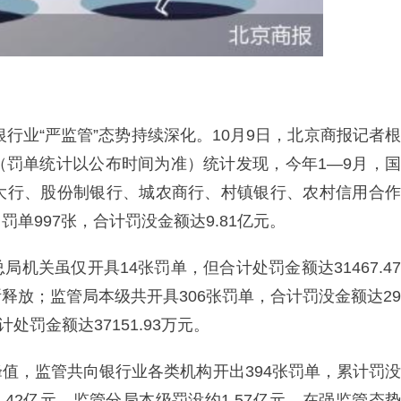
银行业“严监管”态势持续深化。10月9日，北京商报记者根
（罚单统计以公布时间为准）统计发现，今年1—9月，国
大行、股份制银行、城农商行、村镇银行、农村信用合作
单997张，合计罚没金额达9.81亿元。
机关虽仅开具14张罚单，但合计处罚金额达31467.47
释放；监管局本级共开具306张罚单，合计罚没金额达29
计处罚金额达37151.93万元。
值，监管共向银行业各类机构开出394张罚单，累计罚没
.42亿元，监管分局本级罚没约1.57亿元。在强监管态势