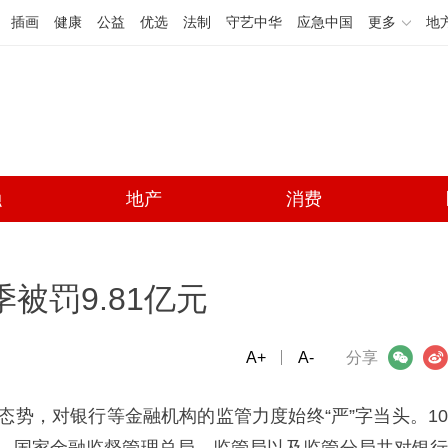
插画
健康
公益
优选
法制
守艺中华
应急中国
更多
地
融
地产
消费
被罚9.81亿元
A+
微信
A-
微博
分享
忍”态势，对银行等金融机构的监管力度始终“严”字当头。10