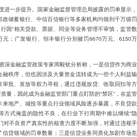
密度进一步提升。国家金融监督管理总局披露的罚单显示，
邮政储蓄银行、中信百信银行等多家机构均领到千万级罚
银行因“相关贷款、票据、同业等业务管理不审慎，监管数
万元；广发银行、恒丰银行分别被罚6670万元、6150万
？资深金融监管政策专家周毅钦分析称，一是信贷作为商业
金融秩序，但也因涉及大量资金流转成为一些个人利益输
款审批、发放等权力寻租，通过违规放贷、收取回扣等方
质量，因此成为金融监管部门重点盯防的“禁区”，在监管
年来地产、城投等重点行业领域风险逐步暴露，不良贷款
等方式掩盖的隐性不良，在行业下行周期中难以继续“隐
部门对不良资产真实性的核查力度不断加强，对通过违规手
了信贷领域的罚单数量；三是信贷业务同质化加剧市场竞