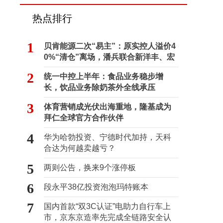
热点排行
1
贝肯能源二次“易主”：原实控人溢价4
0%“清仓”离场，潘兵联合新洋丰、宏
科百世拟入主
2
统一中控上半年：食品业务稳步增
长，饮品业务除奶茶外全线承压
3
体育营销成光伏出海重地，隆基成为
拜仁全球官方合作伙伴
4
华为哈勃投资、宁德时代加持，天科
合达为何越卖越亏？
5
两则公告，换来9个涨停板
6
段永平38亿投资泡泡玛特账本
7
国内首款“双3C认证”电助力自行车上
市，京东京造率先完成全链路安全认