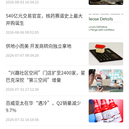
的知名度、提高市场占有率，增加了销售费用
2026-08-03 16:34:22
中推广类费用的投入。”
540亿元交易官宣，核药赛道史上最大
并购诞生
然而，英氏控股“钞能力”的助推效应或
2026-08-06 09:52:05
在减弱。数据显示，英氏控股2022年至2024年
实现营收12.96亿元、17.58亿元、19.74亿元；
供地小而美 开发商转向独立拿地
归母净利润1.17亿元、2.20亿元、2.11亿元。
2026-07-07 09:34:26
可以看到，该公司2024年收入增长放缓，归母
净利润同比下滑。
“兴趣社区空间”门店扩至2400家，星
巴克深挖“第三空间”增量
其中，核心业务婴幼儿辅食收入增长减
2026-07-31 17:12:36
慢。上述期间，该业务实现收入分别为10.3亿
百威亚太在华“遇冷”，Q2销量减少
元、14.45亿元、15.24亿元。
9.7%
该公司坦言，“公司销售费用亦逐年增
2026-07-31 14:16:56
长，边际获客成本有所提高。2024年，公司推