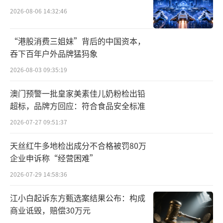
2026-08-06 14:32:46
根据艾瑞咨询估计，在中国婴幼儿辅食市
场份额排名中，“英氏”在2022年排名第一。
“港股消费三姐妹”背后的中国资本，
根据CIC灼识咨询估计，“英氏”的市场份额在
吞下百年户外品牌猛犸象
2023年、2024年居于行业首位。
2026-08-03 09:35:19
英氏控股取得“第一”的背后，或是依靠
澳门预警一批皇家美素佳儿奶粉检出铅
推广上的大力投入。2022年至2025年上半年，
超标，品牌方回应：符合食品安全标准
英氏控股销售费用分别为4.54亿元、6.02亿
2026-07-27 09:51:37
元、7.21亿元、3.97亿元，均占营业收入35%
天丝红牛多地检出成分不合格被罚80万
左右。在销售费用当中，平台推广费占比逐年
企业申诉称“经营困难”
增长，截至2025年上半年达46%。
2026-07-29 14:58:36
英氏控股表示，“随着公司业务规模逐年
江小白起诉东方甄选案结果公布：构成
扩大，期间费用同步增加，同时为了增强产品
商业诋毁，赔偿30万元