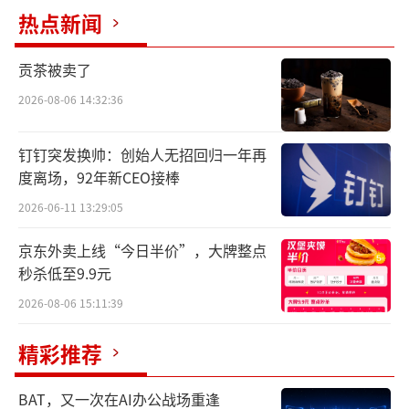
名第一。
热点新闻
从英氏控股的介绍来看，这是一家有着研
贡茶被卖了
发创新实力的头部企业。然而，英氏控股实际
2026-08-06 14:32:36
在研发上的投入远远不及销售费用上的支出，
研发投入不足营收的1%，在辅食产品方面大部
钉钉突发换帅：创始人无招回归一年再
分专利又为外观设计。
度离场，92年新CEO接棒
2026-06-11 13:29:05
那么，这家“第一”的辅食企业含金量到
底如何？
京东外卖上线“今日半价”，大牌整点
秒杀低至9.9元
营销烧出来的“第一”？
2026-08-06 15:11:39
英氏控股成立于2014年，业务聚焦婴童食
精彩推荐
品及婴幼儿卫生用品，旗下品牌包括“英
氏”“舒比奇”“忆小口”等。
BAT，又一次在AI办公战场重逢