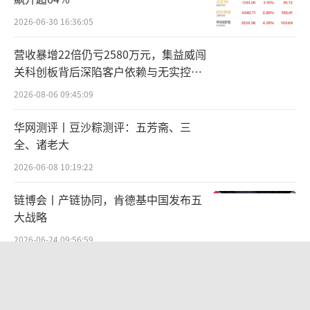
值得一提的是，北交所上市委员会在审议
会议上就“收入真实性及增长可持续性”进行
2026-06-30 16:36:05
提问，要求英氏控股结合旺店通、中间数据
营收暴增22倍仍亏2580万元，集益威闯
库、对账管理系统等信息系统的内控有效性，
关科创板背后深陷客户依赖与无实控人
说明收入真实性和准确性；结合对未来市场空
困局
2026-08-06 09:45:09
间的预测及后续营销策略，说明收入增长的可
华网测评丨豆沙粽测评：五芳斋、三
持续性。
全、诸老大
英氏控股曾在招股书中指出，英氏控股的
2026-06-08 10:19:22
产品主要为婴幼儿辅食、婴幼儿卫生用品、儿
链博会丨产链协同，肯德基中国发布五
童食品等婴童产品，其终端用户群体为婴幼儿
大战略
与儿童，行业的发展与婴幼儿群体数量密切相
2026-06-24 09:56:59
关。如若未来人口出生率持续下滑，将会影响
2026年一季报科创板净利增速超
公司所处的婴幼儿辅食及卫生用品行业规模及
200%，19家A股公司净利增幅超30倍
增速，从而对公司的经营业绩产生不利影响。