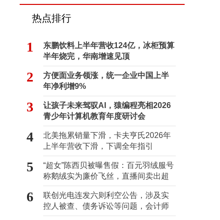
热点排行
1
东鹏饮料上半年营收124亿，冰柜预算
半年烧完，华南增速见顶
2
方便面业务领涨，统一企业中国上半
年净利增9%
3
让孩子未来驾驭AI，猿编程亮相2026
青少年计算机教育年度研讨会
4
北美拖累销量下滑，卡夫亨氏2026年
上半年营收下滑，下调全年指引
5
“超女”陈西贝被曝售假：百元羽绒服号
称鹅绒实为廉价飞丝，直播间卖出超
百万元
6
联创光电连发六则利空公告，涉及实
控人被查、债务诉讼等问题，会计师
事务所曾出具“保留意见”