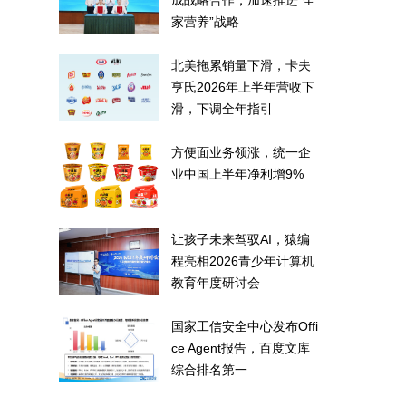
成战略合作，加速推进“全
家营养”战略
北美拖累销量下滑，卡夫
亨氏2026年上半年营收下
滑，下调全年指引
方便面业务领涨，统一企
业中国上半年净利增9%
让孩子未来驾驭AI，猿编
程亮相2026青少年计算机
教育年度研讨会
国家工信安全中心发布Offi
ce Agent报告，百度文库
综合排名第一