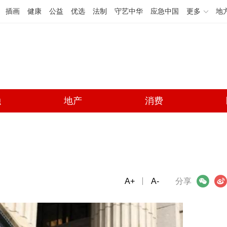
插画
健康
公益
优选
法制
守艺中华
应急中国
更多
地
融
地产
消费
A+
微信
A-
微博
分享