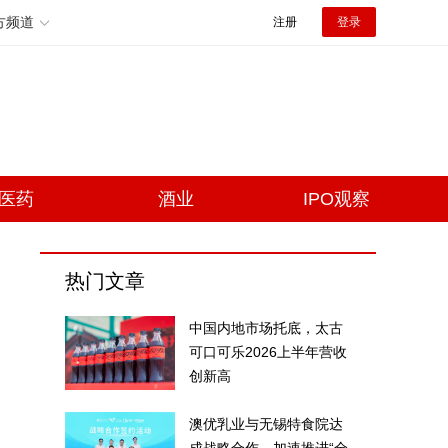
方频道
注册
登录
医药
酒业
IPO观察
热门文章
中国内地市场托底，太古
可口可乐2026上半年营收
创新高
澳优乳业与无锡特食院达