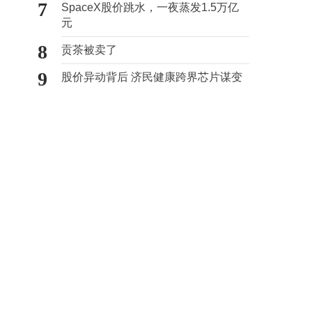
7
SpaceX股价跳水，一夜蒸发1.5万亿
元
8
贡茶被卖了
9
股价异动背后 济民健康跨界芯片谋变