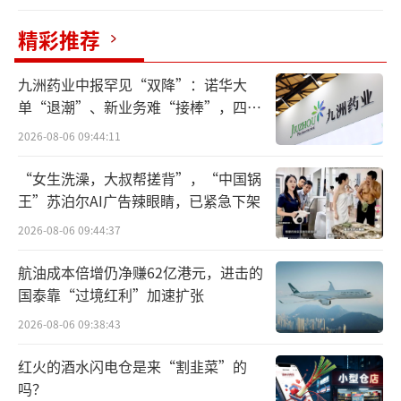
精彩推荐
九洲药业中报罕见“双降”：诺华大
单“退潮”、新业务难“接棒”，四大
难关待闯
2026-08-06 09:44:11
座谈会由世界经济发展报社社长、香港铜
锣湾集团董事局副主席、世界华商领袖基金会
“女生洗澡，大叔帮搓背”，“中国锅
主席曾程本主持，并代表世界华商领袖俱乐
王”苏泊尔AI广告辣眼睛，已紧急下架
部、世界华人企业家联合会、铜锣湾集团，向
2026-08-06 09:44:37
张连三主任一行的到访表示热烈欢迎和诚挚感
航油成本倍增仍净赚62亿港元，进击的
谢，这既是对报社工作的极大支持与鼓励，更
国泰靠“过境红利”加速扩张
是推动报社提高站位、增进感情、完善机制、
2026-08-06 09:38:43
深化合作的宝贵契机。
红火的酒水闪电仓是来“割韭菜”的
吗？