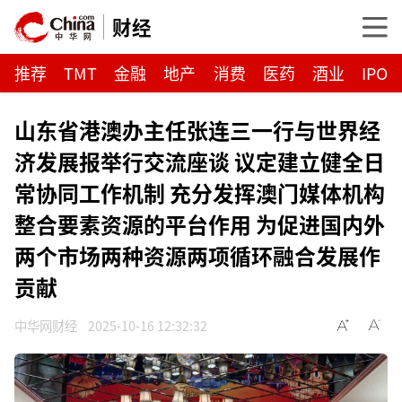
财经
推荐
TMT
金融
地产
消费
医药
酒业
IPO
山东省港澳办主任张连三一行与世界经
济发展报举行交流座谈 议定建立健全日
常协同工作机制 充分发挥澳门媒体机构
整合要素资源的平台作用 为促进国内外
两个市场两种资源两项循环融合发展作
贡献
中华网财经
2025-10-16 12:32:32