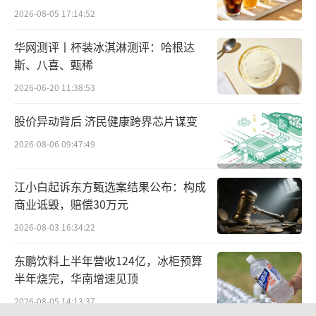
2026-08-05 17:14:52
华网测评丨杯装冰淇淋测评：哈根达
斯、八喜、甄稀
2026-06-20 11:38:53
股价异动背后 济民健康跨界芯片谋变
2026-08-06 09:47:49
江小白起诉东方甄选案结果公布：构成
商业诋毁，赔偿30万元
2026-08-03 16:34:22
东鹏饮料上半年营收124亿，冰柜预算
张连三在交流发言中表示，非常高兴与世
半年烧完，华南增速见顶
界经济发展报社同仁们和企业家朋友们相会在
2026-08-05 14:13:37
濠江之畔。山东是人口大省，是全国常住人口