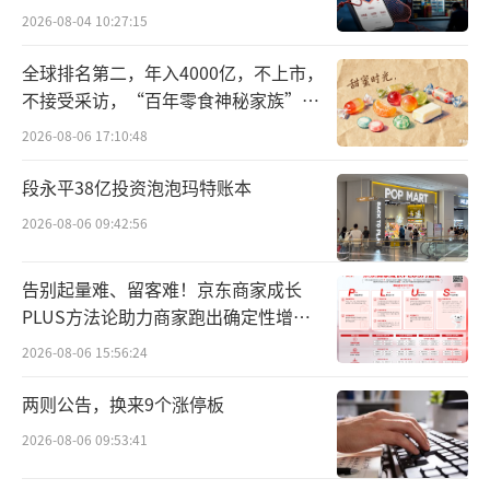
2026-08-04 10:27:15
全球排名第二，年入4000亿，不上市，
不接受采访，“百年零食神秘家族”浮
出水面？
2026-08-06 17:10:48
段永平38亿投资泡泡玛特账本
2026-08-06 09:42:56
告别起量难、留客难！京东商家成长
PLUS方法论助力商家跑出确定性增长
韩克志在发言中表示，山东是我们深耕合
路径
2026-08-06 15:56:24
作的重要伙伴。近年来，我们与青岛、烟台、
两则公告，换来9个涨停板
东营、泰安、枣庄、淄博等多地保持密切互
2026-08-06 09:53:41
动，既协助多地在澳开展“双招双引”活动，
也多次组织粤港澳大湾区企业家赴鲁考察，部