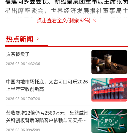
福建同乡会会长、新雄星集团董事局主席张明
星出席座谈会，世界经济发展报社董事局主
席、世界华商领袖俱乐部主席韩克志，报社董
点击查看全文(剩余
92
%)
事局副主席、专家团主席、世界华商领袖基金
热点新闻
会主席团主席王冰峰，报社执行社长、世界华
商领袖俱乐部主席团主席、世界华人企业家投
贡茶被卖了
资控股集团董事局副主席田倩倩作了重点发
2026-08-06 14:32:36
言。
中国内地市场托底，太古可口可乐2026
上半年营收创新高
2026-08-06 17:07:28
营收暴增22倍仍亏2580万元，集益威闯
关科创板背后深陷客户依赖与无实控人
困局
2026-08-06 09:45:09