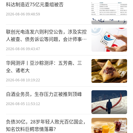
科达制造近75亿元重组被否
分合作项目已落地见效，见证了山东发展的蓬
2026-08-06 09:48:59
勃活力。澳门—-正如习主席说的那样，是祖国
的掌上明珠。澳门作为粤港澳大湾区核心城
联创光电连发六则利空公告，涉及实控
市，既是世界旅游休闲中心、中国与葡语国家
人被查、债务诉讼等问题，会计师事务
的商贸合作枢纽，更是“一国两制”的实践典
所曾出具“保留意见”
2026-08-06 09:43:47
范，以中华文化为根、多元文化为翼，搭建起
华网测评丨豆沙粽测评：五芳斋、三
内地联通世界的重要桥梁。此次张连三主任率
全、诸老大
团访澳，是践行“一国两制”国家战略的实际
2026-06-08 10:19:22
行动，为鲁澳合作注入了新动能。我们期待以
此次交流为契机，推动两地在文化研学、资源
白酒业务员，生存压力正被推到顶峰
整合、产业协同上深化合作，一方面引导澳门
2026-08-05 11:53:12
资本布局山东，另一方面助力山东优质产品经
澳门走向葡语系国家及全球市场，实现优势互
负债30亿，28岁年轻人败光百亿国企，
知名饮料巨鳄悲情落幕？
补、共赢发展。