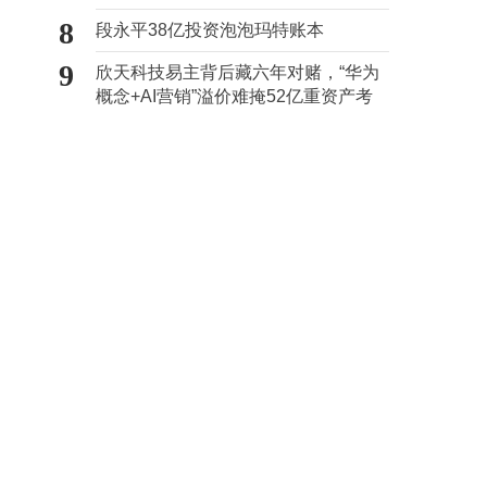
路径
8
段永平38亿投资泡泡玛特账本
9
欣天科技易主背后藏六年对赌，“华为
概念+AI营销”溢价难掩52亿重资产考
验