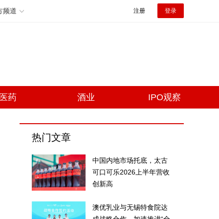
方频道
注册
登录
医药
酒业
IPO观察
热门文章
中国内地市场托底，太古
可口可乐2026上半年营收
创新高
澳优乳业与无锡特食院达