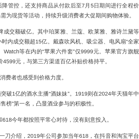
后降管控，还支持商品从付款后至7月5日期间进行全程价
品需为现货等活动，持续升级消费者大促期间购物体验。
个品牌成交额破亿。其中珀莱雅、兰蔻、欧莱雅、雅诗兰黛等
小时内成交额超15亿。戴森吹风机、吸尘器、电风扇“全家
iPad、Watch等在内的“苹果六件套”仅9999元。苹果官方旗舰
到手价4599元，与第三方渠道百亿补贴价格持平。
意，消费者也感受到价格力度。
1亿的酒水主播“酒妹妹”。1919则在2024年天猫年中
销售榜”第一名，凸显酒业参与的积极性。
”和618今年都按照平常心对待，没有刻意投入。
一刀介绍，2019年公司参加当年618，在抖音和淘宝平台