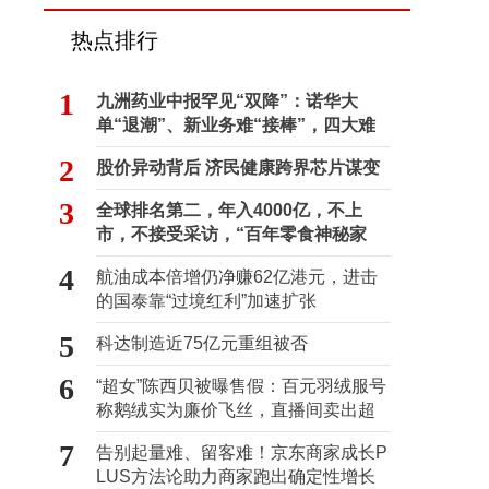
热点排行
1
九洲药业中报罕见“双降”：诺华大
单“退潮”、新业务难“接棒”，四大难
关待闯
2
股价异动背后 济民健康跨界芯片谋变
3
全球排名第二，年入4000亿，不上
市，不接受采访，“百年零食神秘家
族”浮出水面？
4
航油成本倍增仍净赚62亿港元，进击
的国泰靠“过境红利”加速扩张
5
科达制造近75亿元重组被否
6
“超女”陈西贝被曝售假：百元羽绒服号
称鹅绒实为廉价飞丝，直播间卖出超
百万元
7
告别起量难、留客难！京东商家成长P
LUS方法论助力商家跑出确定性增长