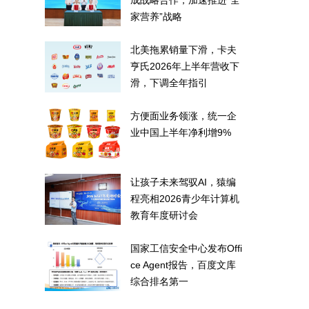
成战略合作，加速推进“全
家营养”战略
北美拖累销量下滑，卡夫
亨氏2026年上半年营收下
滑，下调全年指引
方便面业务领涨，统一企
业中国上半年净利增9%
让孩子未来驾驭AI，猿编
程亮相2026青少年计算机
教育年度研讨会
国家工信安全中心发布Offi
ce Agent报告，百度文库
综合排名第一