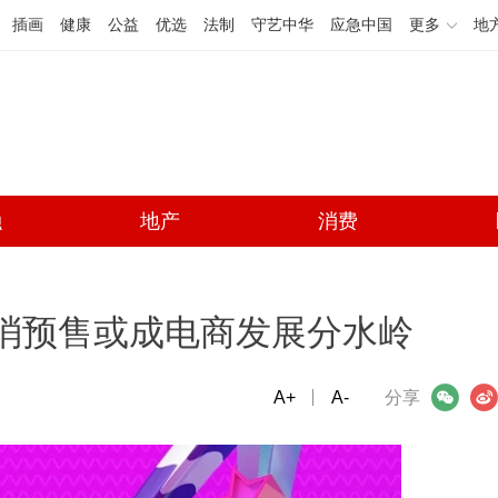
插画
健康
公益
优选
法制
守艺中华
应急中国
更多
地
融
地产
消费
取消预售或成电商发展分水岭
A+
微信
A-
微博
分享