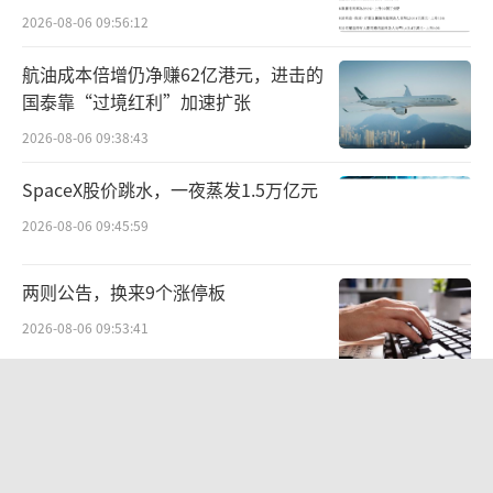
2026-08-06 09:56:12
坚实支柱已然形成。
航油成本倍增仍净赚62亿港元，进击的
不止如此，本届会员节上，郎酒携手保乐
国泰靠“过境红利”加速扩张
力加启动世界酒庄联盟，意味着其在“成为世
2026-08-06 09:38:43
界十大名酒”的路上再次迈出坚实一步：郎酒
股份正携手保乐力加，从赤水河左岸郎酒庄园
SpaceX股价跳水，一夜蒸发1.5万亿元
出发，面向未来，走向世界，为消费者搭建全
2026-08-06 09:45:59
新的中外美酒文化交流平台。
两则公告，换来9个涨停板
2026-08-06 09:53:41
北部湾财险收监管函，直指公司发展规
划不合理、产品管理不到位等核心“痛
点”
2026-08-06 09:43:25