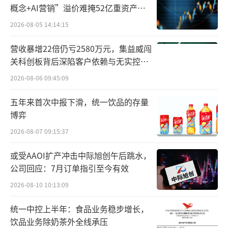
概念+AI营销”溢价难掩52亿重资产考
品质方面，郎酒更加坚守“三品战略”，
验
2026-08-05 14:14:15
打造极致好酒，不断升级产品品质，让郎酒的
营收暴增22倍仍亏2580万元，集益威闯
大单品具有强大的穿透力，加大科研力度，紧
关科创板背后深陷客户依赖与无实控人
紧围绕酿造价值链做到“一米宽、千米深”，
困局
2026-08-06 09:45:09
深耕郎酒品质根基；
五年来首次中报下滑，统一饮品的存量
而在吨位决定地位的当下，酱香型郎酒202
博弈
5年产能将达到年产8万吨，贮酒今年底可达27
2026-08-07 09:15:37
万吨，2030年可达到50万吨；兼香型郎酒将继
或受AAOI扩产冲击中际旭创午后跳水，
续稳步按每年10-15万吨基酒生产推进，2030年
公司回应：7月订单指引至今有效
基酒贮存将达50万吨，并以龙马郎、黑马特、
2026-08-10 10:13:09
郎特为首的兼香产品奠定坚实的品质基础。与
此同时，庄园建设及泸州龙马酒庄建设正在顺
统一中控上半年：食品业务稳步增长，
饮品业务除奶茶外全线承压
利推进，多重筑基下，郎酒“发展永续力”的