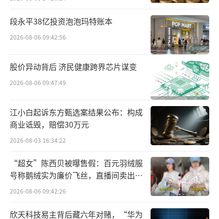
提升逆周期能力、种植“经营常青树”的发展
段永平38亿投资泡泡玛特账本
秘钥；为溪创始人、罗汉堂秘书长陈龙则为会
2026-08-06 09:42:56
员带来消费社会的趋势分享，启迪会员深入思
考中国消费商业的现状与未来。
股价异动背后 济民健康跨界芯片谋变
而在百年不遇的大变局中，保持定力、坚
2026-08-06 09:47:49
持长期主义，是企业突围并领跑下一周期的关
键所在。正如郎酒集团董事长汪俊林所言，变
江小白起诉东方甄选案结果公布：构成
商业诋毁，赔偿30万元
化中同样孕育着新机遇：“弱者往往寄希望于
2026-08-03 16:34:22
外部，而强者则坚定自身。不要像悲观者一样
追求永远正确，而是像乐观者一样勇毅前
“超女”陈西贝被曝售假：百元羽绒服
行。”
号称鹅绒实为廉价飞丝，直播间卖出超
百万元
2026-08-06 09:42:26
如今，郎酒交出过去一年的成绩单，让行
业看到了白酒行业的“定力样板”：
欣天科技易主背后藏六年对赌，“华为