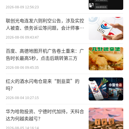
贵的拿”
2026-08-09 12:56:23
联创光电连发六则利空公告，涉及实控
人被查、债务诉讼等问题，会计师事务
“在不确定中做确定的事”：大咖齐聚论
所曾出具“保留意见”
2026-08-06 09:43:47
道变局，郎酒交出定力答卷
百度、高德地图开机广告卷土重来：广
在当下，国际形势风起云涌、变换莫测，
告时长最高5秒，点击后跳转第三方
而放眼白酒行业，同样存在诸多不确定性，正
2026-08-06 09:45:35
进入强集中、强分化的存量竞争和深度调整
红火的酒水闪电仓是来“割韭菜”的
期。变局之中，唯有拓展眼界，汲取智慧，才
吗？
能拨开迷雾、穿越周期：
2026-08-04 10:27:15
本届会员节上，北京大学国家发展研究院
华为哈勃投资、宁德时代加持，天科合
朗润讲座教授周其仁带来《企业突围，认知为
达为何越卖越亏？
先》的主题分享，聚焦战略赋能，为企业带来
2026-08-05 14:16:14