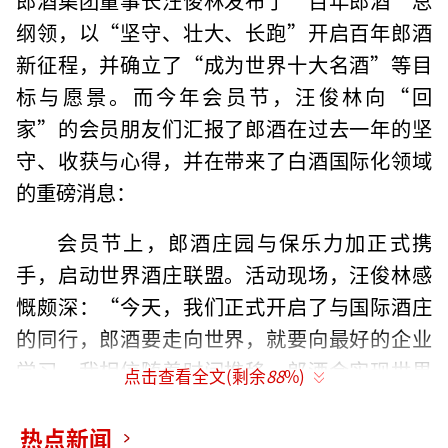
纲领，以“坚守、壮大、长跑”开启百年郎酒
新征程，并确立了“成为世界十大名酒”等目
标与愿景。而今年会员节，汪俊林向“回
家”的会员朋友们汇报了郎酒在过去一年的坚
守、收获与心得，并在带来了白酒国际化领域
的重磅消息：
会员节上，郎酒庄园与保乐力加正式携
手，启动世界酒庄联盟。活动现场，汪俊林感
慨颇深：“今天，我们正式开启了与国际酒庄
的同行，郎酒要走向世界，就要向最好的企业
学习，我相信随着时间推移，郎酒会实现世界
点击查看全文(剩余
88
%)
顶级品质。我也希望明年带着郎酒的会员去保
乐力加的酒庄喝酒。”
热点新闻