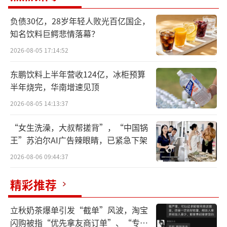
诚如所言，作为全球高端及奢华档烈酒中
负债30亿，28岁年轻人败光百亿国企，
排名第一的集团，保乐力加旗下拥有横跨五个
知名饮料巨鳄悲情落幕？
品类的240个品牌，足迹遍步全球160个国家和
2026-08-05 17:14:52
地区，是实至名归的世界酒业领军集团。如
东鹏饮料上半年营收124亿，冰柜预算
今，二者携手共进，相互赋能，让行业看到郎
半年烧完，华南增速见顶
酒世界级眼光的同时，也为中外名酒企业打开
2026-08-05 14:13:37
了一扇相互交流、和合与共的窗口。
“女生洗澡，大叔帮搓背”，“中国锅
王”苏泊尔AI广告辣眼睛，已紧急下架
2026-08-06 09:44:37
精彩推荐
立秋奶茶爆单引发“截单”风波，淘宝
闪购被指“优先拿友商订单”、“专挑