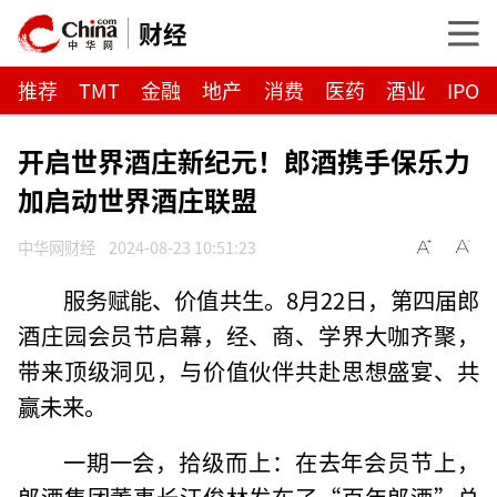
财经
推荐
TMT
金融
地产
消费
医药
酒业
IPO
开启世界酒庄新纪元！郎酒携手保乐力
加启动世界酒庄联盟
中华网财经
2024-08-23 10:51:23
服务赋能、价值共生。8月22日，第四届郎
酒庄园会员节启幕，经、商、学界大咖齐聚，
带来顶级洞见，与价值伙伴共赴思想盛宴、共
赢未来。
一期一会，拾级而上：在去年会员节上，
郎酒集团董事长汪俊林发布了“百年郎酒”总