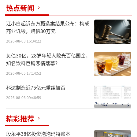
热点新闻
“短期看政策，中期看经济，长期看人
口”，这是白酒行业周期性规律的基本论断。
江小白起诉东方甄选案结果公布：构成
商业诋毁，赔偿30万元
当下，白酒的主流消费人群正在快速更
迭，并向着年轻化、高知化、中产化迁移。其
2026-08-03 16:34:22
获取行业信息的主要途径也转移至线上渠道，
负债30亿，28岁年轻人败光百亿国企，
并被线上内容所广泛影响。值得注意的是，这
知名饮料巨鳄悲情落幕？
些人在线上渠道除了浏览白酒相关资讯外，还
2026-08-05 17:14:52
对人文历史、金融财经、医疗健康等话题表现
科达制造近75亿元重组被否
出浓厚兴趣。
2026-08-06 09:48:59
精彩推荐
段永平38亿投资泡泡玛特账本