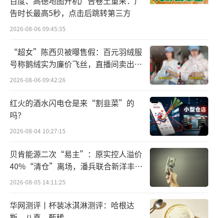
百度、高德地图开机广告卷土重来：广
告时长最高5秒，点击后跳转第三方
高端社交场景，节目播出后迅速引起热议，累
计收获15亿的播放量，品牌知名度、美誉度都
2026-08-06 09:45:35
进一步扩散和提升。
“超女”陈西贝被曝售假：百元羽绒服
号称鹅绒实为廉价飞丝，直播间卖出超
酒业家获悉，未来腾讯新闻还将推出《非
百万元
2026-08-06 09:42:26
遗最出色》《书院奇旅》等众多原创IP，为白
酒内容营销持续增添活力。
红火的酒水闪电仓是来“割韭菜”的
吗？
在赋能白酒品牌营销的过程中，腾讯新闻
2026-08-04 10:27:15
还能够联动行业高端峰会、自办/协办圈层活
贝肯能源二次“易主”：原实控人溢价
动。例如，在2024腾讯财经冬季达沃斯论坛
40%“清仓”离场，潘兵联合新洋丰、
上，洋河以赞助论坛晚宴为契机，不仅将绵柔
宏科百世拟入主
2026-08-05 14:11:25
高端白酒之味散播到高端场域，更借力论坛声
量深切阐述白酒出海议题，极尽释放中国白酒
华网测评丨杯装冰淇淋测评：哈根达
斯、八喜、甄稀