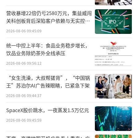
过深度合作。通过IP与品牌精神内核的交互，
营收暴增22倍仍亏2580万元，集益威闯
触发品牌与用户的情感共鸣，推升品牌形象质
关科创板背后深陷客户依赖与无实控人
感。
困局
2026-08-06 09:45:09
曾四年蝉联胡润研究院评选的中国最具历
统一中控上半年：食品业务稳步增长，
史文化底蕴的白酒品牌——贵州茅台，其在营销
饮品业务除奶茶外全线承压
玩法以及合作内容的选择上也十分注重“文
2026-08-06 09:56:12
化”的标签。我们注意到，贵州茅台已连续两
“女生洗澡，大叔帮搓背”，“中国锅
季作为“匠心传承官”与腾讯新闻共同呈现纪
王”苏泊尔AI广告辣眼睛，已紧急下架
录片《敦煌师父》，深入诠释“匠心传承”的
2026-08-06 09:44:37
价值观，且茅台飞天标志的原型也在该片中得
SpaceX股价跳水，一夜蒸发1.5万亿元
以展现，白酒与文化的碰杯让传承生辉。
2026-08-06 09:45:59
五粮液联合腾讯新闻推出原创IP《酌
见》，将品牌精神和优质产品融入到企业家的