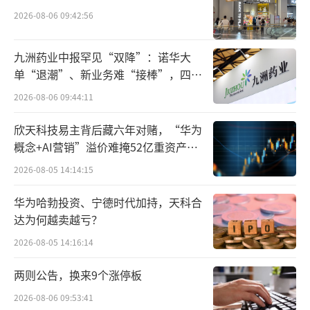
2026-08-06 09:42:56
九洲药业中报罕见“双降”：诺华大
单“退潮”、新业务难“接棒”，四大
难关待闯
2026-08-06 09:44:11
基于对白酒目标人群的内容消费偏好洞
察，腾讯新闻深度绑定人群价值所需，提供包
欣天科技易主背后藏六年对赌，“华为
括行业峰会/圈层活动合作、精品原创IP绑定、
概念+AI营销”溢价难掩52亿重资产考
验
节点热点借势等在内的多场景、多模式的行业
2026-08-05 14:14:15
解决方案，助力品牌俘获目标人群心智。
华为哈勃投资、宁德时代加持，天科合
达为何越卖越亏？
原创IP强化内核 行业峰会释放势能内容营
2026-08-05 14:16:14
销带动白酒品牌好感提升
两则公告，换来9个涨停板
盘点近年来头部酒企的营销动作，茅台、
2026-08-06 09:53:41
五粮液等品牌均与腾讯新闻的精品原创IP进行