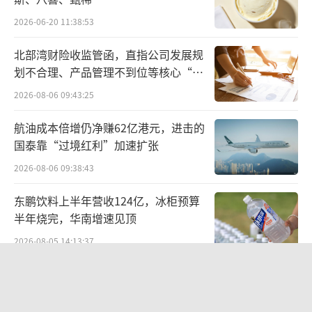
之美。
2026-06-20 11:38:53
此外，腾讯新闻在2024年还将推出企业家
北部湾财险收监管函，直指公司发展规
研学、中国文化研学、腾讯财经夏季峰会等众
划不合理、产品管理不到位等核心“痛
多活动，均有助于白酒品牌在目标圈层人群的
点”
2026-08-06 09:43:25
影响力提升与渗透。
航油成本倍增仍净赚62亿港元，进击的
国泰靠“过境红利”加速扩张
2026-08-06 09:38:43
东鹏饮料上半年营收124亿，冰柜预算
半年烧完，华南增速见顶
2026-08-05 14:13:37
华网测评丨豆沙粽测评：五芳斋、三
全、诸老大