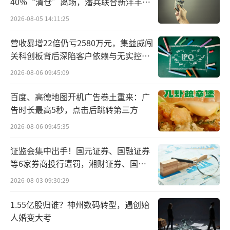
40%“清仓”离场，潘兵联合新洋丰、
宏科百世拟入主
那么，消费者如何参与这场目前火锅行业
2026-08-05 14:11:25
规模最大的全民消费活动，感受美食与美酒的
营收暴增22倍仍亏2580万元，集益威闯
极致体验？
关科创板背后深陷客户依赖与无实控人
困局
2026-08-06 09:45:09
据了解，消费者可以扫描中国郎·火锅地
图，直击中国郎联名店，就近参与狂欢盛宴。
百度、高德地图开机广告卷土重来：广
告时长最高5秒，点击后跳转第三方
与此同时，近60个火锅品牌、超500家门店还将
上线中国郎限时超值套餐，惊喜回馈广大消费
2026-08-06 09:45:35
者，福利惠及全成都，消费者购买中国郎超值
证监会集中出手！国元证券、国融证券
火锅套餐、参与有奖互动征集，即有机会赢取
等6家券商投行遭罚，湘财证券、国盛
中国郎好礼、霸王套餐福利等。
证券被立案
2026-08-03 09:30:29
1.55亿股归谁？神州数码转型，遇创始
人婚变大考