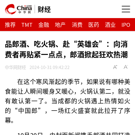
财经
推荐
TMT
金融
地产
消费
医药
酒业
IPO
品郎酒、吃火锅、赴“英雄会”：向消
费者再贴紧一点点，郎酒掀起狂欢热潮
中华网财经
2024-10-31 09:42:22
在这个寒风渐起的季节，如果说有哪种美
食能让人瞬间暖身又暖心，火锅认第二，就没
有敢认第一了。当成都的火锅遇上热情如火
的“中国郎”，一场红火盛宴就此拉开了序
幕。
10月30日，由封面新闻携手郎酒共同打造