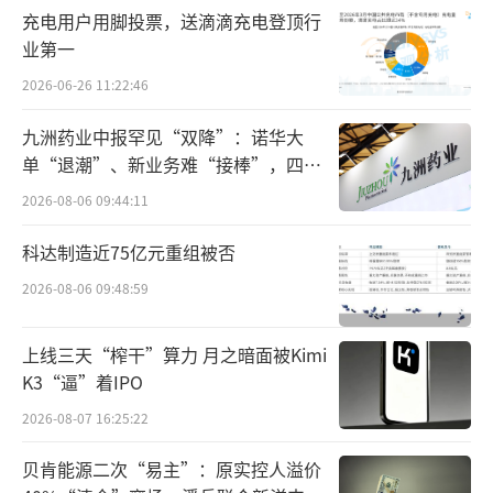
如注册元老级中国烹饪大师、川菜大师彭子渝
充电用户用脚投票，送滴滴充电登顶行
业第一
现场所言，“‘火锅配酒’，是四川人热辣中
带着安逸、滚烫里藏着舒适的生活哲学。”
2026-06-26 11:22:46
九洲药业中报罕见“双降”：诺华大
而郎酒，则是“好吃嘴”们最爱的美食搭
单“退潮”、新业务难“接棒”，四大
子——当下，成都平均每天郎酒的开瓶数量在4
难关待闯
2026-08-06 09:44:11
万瓶以上，单是小郎酒单支产品年销量就达到
了3亿多瓶。庞大的消费群体和人人都爱的火锅
科达制造近75亿元重组被否
相遇，成为胜却人间无数的天作之合。
2026-08-06 09:48:59
以“火锅配酒”为引，点燃人间烟火气。
上线三天“榨干”算力 月之暗面被Kimi
中国郎·火锅英雄会将联动线上线下，以火锅
K3“逼”着IPO
和郎酒七大战略产品共同点燃生活的热情，全
2026-08-07 16:25:22
面赋能餐饮门店，为消费者带来实实在在的福
贝肯能源二次“易主”：原实控人溢价
利。