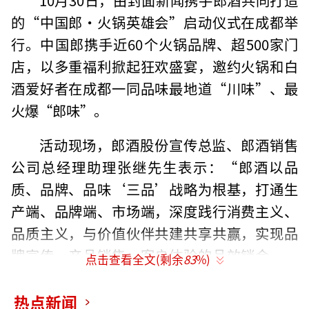
的“中国郎·火锅英雄会”启动仪式在成都举
行。中国郎携手近60个火锅品牌、超500家门
店，以多重福利掀起狂欢盛宴，邀约火锅和白
酒爱好者在成都一同品味最地道“川味”、最
火爆“郎味”。
活动现场，郎酒股份宣传总监、郎酒销售
公司总经理助理张继先生表示：“郎酒以品
质、品牌、品味‘三品’战略为根基，打通生
产端、品牌端、市场端，深度践行消费主义、
品质主义，与价值伙伴共建共享共赢，实现品
牌宣传、产品销售、客
户体验的品效销合一，
点击查看全文(剩余
83
%)
用热辣点燃成都这个冬天，让各参与方都能收
获满满。”
热点新闻