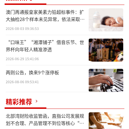
澳门再通报皇家美素力铅超标事件：扩
大抽检28个样本未见异常，依法采取预
防性下架
2026-08-03 09:36:53
“口味王”“湘潭铺子”借音乐节、世
界杯向年轻人精准渗透
2026-06-29 15:41:06
两则公告，换来9个涨停板
2026-08-06 09:53:41
“中国郎·火锅英雄会”正式启动
精彩推荐
排队效应、贴地营销、品质定律叠加：掀
北部湾财险收监管函，直指公司发展规
起全民“火锅+美酒”热潮
划不合理、产品管理不到位等核心“痛