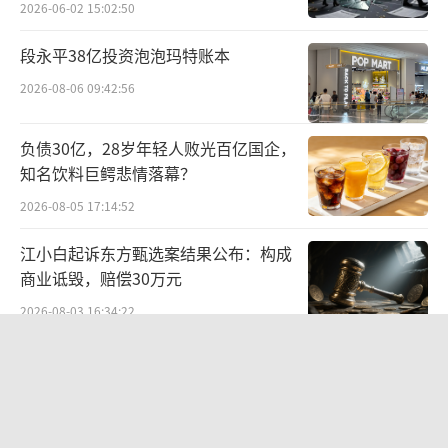
2026-06-02 15:02:50
段永平38亿投资泡泡玛特账本
2026-08-06 09:42:56
负债30亿，28岁年轻人败光百亿国企，
扫描二维码获取中国郎火锅地图、参与投票
知名饮料巨鳄悲情落幕？
2026-08-05 17:14:52
近60家品牌、超500家门店参与：携手众
伙伴，郎酒向消费者再贴紧一点点
江小白起诉东方甄选案结果公布：构成
商业诋毁，赔偿30万元
作为美食之都，成都火锅品牌数不胜数。
2026-08-03 16:34:22
大龙燚、小龙坎、蜀大侠、月满大江、川西坝
欣天科技易主背后藏六年对赌，“华为
子、朱光玉、五里关、味之绝……这些耳熟能
概念+AI营销”溢价难掩52亿重资产考
详的品牌，谁才是成都好吃嘴儿中的“火锅英
验
2026-08-05 14:14:15
雄”？活动期间，消费者参与线上火锅品牌人