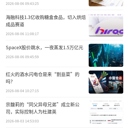
点”
诚如所言，成都最受欢迎的火锅、成都最
2026-08-06 09:43:25
懂美味的媒体与神采飞扬中国郎强强联手，实
海融科技1.3亿收购糖盒食品，切入烘焙
现了排队效应、贴地营销、品质定律的相互叠
成品赛道
加。
2026-08-06 11:08:17
此次中国郎·英雄会除了福利多多，活动
SpaceX股价跳水，一夜蒸发1.5万亿元
时间也是超长待机，从10月30日持续到2025年
2026-08-06 09:45:59
1月3日。长达两个多月的活动期，将带领广大
美食爱好者在这场美食与美酒的极致体验之旅
红火的酒水闪电仓是来“割韭菜”的
吗？
中，尽情享受，一次吃过瘾、喝到位。
2026-08-04 10:27:15
火锅作为四川美食的“灵魂”代表，是四
宗馥莉的“同父异母兄弟”成立新公
川的一张文化形象名片，也是传递热情与温暖
司，实际控制人为杜建英
的使者；而白酒，作为中华大地传承千年的文
2026-08-03 14:53:03
化情感纽带，是餐桌上不可或缺的一部分。正