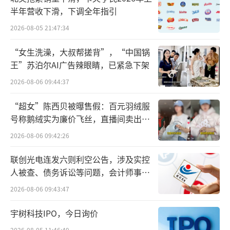
者在消费决策上更加保守。对于高端白酒这种
半年营收下滑，下调全年指引
非必需消费品，消费者的购买意愿和能力可能
2026-08-05 21:47:34
会受到一定影响。
“女生洗澡，大叔帮搓背”，“中国锅
王”苏泊尔AI广告辣眼睛，已紧急下架
此外，随着文创产品的逐渐崛起，市场上
2026-08-06 09:44:37
可供消费者选择的具有文化属性和收藏价值的
产品日益丰富。消费者的选择更加多元化，生
“超女”陈西贝被曝售假：百元羽绒服
肖酒不再是他们唯一的关注焦点。
号称鹅绒实为廉价飞丝，直播间卖出超
百万元
2026-08-06 09:42:26
胜马财经看来，蛇茅“降温”或许预示着
生肖酒炒作时代的落幕。过去，生肖茅台凭借
联创光电连发六则利空公告，涉及实控
人被查、债务诉讼等问题，会计师事务
其稀缺性和品牌影响力，成为市场上的投资热
所曾出具“保留意见”
2026-08-06 09:43:47
点，价格屡被爆炒。但随着市场的发展和消费
者的成熟，这种依赖稀缺性和炒作的模式逐渐
宇树科技IPO，今日询价
难以为继。
2026-08-05 11:46:49