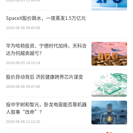
蛇茅的市场表现，并非是坏事，反而有可
SpaceX股价跳水，一夜蒸发1.5万亿元
能成为一个契机，带动整个白酒市场进行的一
2026-08-06 09:45:59
次理性回归的尝试。对于茅台而言，这也意味
着其未来要重新构建生肖酒产品线的定位和发
华为哈勃投资、宁德时代加持，天科合
展策略。
（责任编辑：zx0600）
达为何越卖越亏？
2026-08-05 14:16:14
股价异动背后 济民健康跨界芯片谋变
2026-08-06 09:47:49
投中宇树和智元，卧龙电驱能否靠机器
人叙事“改命”？
2026-08-06 11:12:16