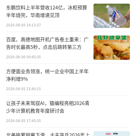
另外从市场角度分析，消费者消费心理的
东鹏饮料上半年营收124亿，冰柜预算
变化对蛇茅“降温”起到了关键作用。经历了
半年烧完，华南增速见顶
以往生肖酒的价格波动和炒作热潮后，消费者
2026-08-05 14:13:37
变得更加理性。如今，消费者不再盲目追求生
百度、高德地图开机广告卷土重来：广
肖茅台的稀缺性和投资价值，而是更加注重产
告时长最高5秒，点击后跳转第三方
品的实际品质和自身的真实需求。
2026-08-06 09:45:35
“损失厌恶”心理也在一定程度上影响了
方便面业务领涨，统一企业中国上半年
消费者的行为。去年龙茅价格被爆炒至高价，
净利增9%
而今年蛇茅价格却大幅下降，消费者心理落差
2026-08-05 21:40:15
明显，这种心理上的反转使得他们在面对蛇茅
让孩子未来驾驭AI，猿编程亮相2026青
时更加谨慎，选择持观望态度。
少年计算机教育年度研讨会
2026-08-05 17:45:35
市场环境的变化也是蛇茅“降温”的重要
因素。当前整体经济环境面临一定挑战，消费
北美拖累销量下滑，卡夫亨氏2026年上