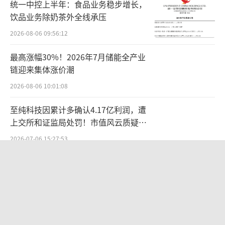
统一中控上半年：食品业务稳步增长，
饮品业务除奶茶外全线承压
2026-08-06 09:56:12
最高涨幅30%！2026年7月储能全产业
链迎来集体涨价潮
2026-08-06 10:01:08
至纯科技因累计多确认4.17亿利润，遭
上交所和证监局处罚！市值风云质疑其
财务问题，遭巨额索赔！
2026-07-06 15:27:53
SpaceX首份财报：营收近翻倍股价却
跳水
2026-08-06 09:49:53
国家工信安全中心发布Office Agent报