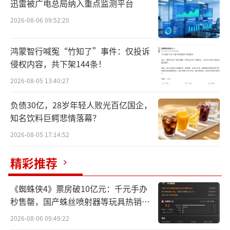
迅雷被广电总局纳入重点监测平台
接原因。从1月1日至5日，“蛇茅”专场每日投
放49999个名额，以每个名额2瓶的额度计算，
2026-08-06 09:52:20
每日最大投放瓶数接近10万瓶，5天的投放量近
鸿蒙智行喊冤“竹知了”事件：仅投诉
50万瓶。如此大规模的投放，与去年龙茅每人
侵权内容，共下架144条！
申购一瓶、首日投放约1.6万瓶形成了鲜明对
2026-08-05 13:40:27
比。
负债30亿，28岁年轻人败光百亿国企，
中国酒业独立评论人肖竹青也指出，贵州
知名饮料巨鳄悲情落幕？
茅台管理层调整“蛇茅”发售策略主动挤压黄
2026-08-05 17:14:52
牛炒作空间，这种大规模的投放量在一定程度
精彩推荐
上满足了前期市场上“茅粉”真正的收藏的需
求，导致市场上不会出现供不应求的局面，从
《蜘蛛侠4》票房破10亿元：千元手办
而防止了价格的过度溢价，很大程度上减少了
秒售罄，国产蛛丝喷射器等玩具热销海
投机者的套利空间。
外
2026-08-06 09:49:22