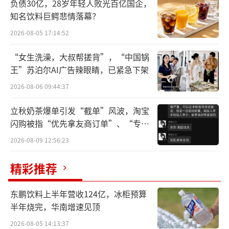
负债30亿，28岁年轻人败光百亿国企，
低速发展甚至失速发展将成为新常态。”
知名饮料巨鳄悲情落幕？
他将当前行业的深层症结总结为“一多两
2026-08-05 17:14:52
少三变”——总供给量多于总需求量；消费场景
“女生洗澡，大叔帮搓背”，“中国锅
减少、消费人群减少；消费代际变化、消费诉
王”苏泊尔AI广告辣眼睛，已紧急下架
求变化和消费方式变化。
2026-08-06 09:44:37
将冰冷的财报数字和刘淼的判断放在一起
立秋奶茶爆单引发“截单”风波，淘宝
再来看，三个长期被掩盖的泡沫正在同时浮出
闪购被指“优先拿友商订单”、“专挑
贵的拿”
水面——消费量的泡沫、价格与结构的泡沫，以
2026-08-09 12:56:23
及最深层的、正在全球同步发生的饮酒文化与
精彩推荐
代际迁移的泡沫。
东鹏饮料上半年营收124亿，冰柜预算
在全球烈酒市场的宏大图景中，要寻找中
半年烧完，华南增速见顶
国白酒穿越周期的真正答案，就需要直面这些
2026-08-05 14:13:37