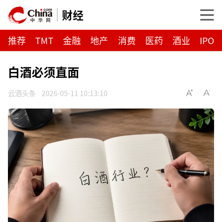
财经
推荐
TMT
金融
地产
消费
医药
酒业
IPO
白酒必须直面
云酒头条
2026-05-11 10:13:10