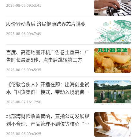
2026-08-06 09:53:41
尼尔森2025年白酒消费调研提供了更具象
的数据：家庭聚饮与自饮场景占比升至62%，
股价异动背后 济民健康跨界芯片谋变
商务宴请锐减三成——酒桌上的人少了，酒桌上
2026-08-06 09:47:49
的应酬也少了，这才是“量”萎缩的真正根
源。
百度、高德地图开机广告卷土重来：广
告时长最高5秒，点击后跳转第三方
在云酒头条近期的市场调研中，不少经销
2026-08-06 09:45:35
商反映，十人以上聚餐减少、单场聚餐白酒消
《伦敦合伙人》开播在即：出海创业试
费量减少已成为普遍现象。
水“国货集群”模式，带动入境消费反
向种草
渠道端的压力则更直观地反映了卖不动的
2026-08-07 15:17:50
困境。
北部湾财险收监管函，直指公司发展规
划不合理、产品管理不到位等核心“痛
中国酒业协会《2025中国白酒市场中期研
点”
2026-08-06 09:43:25