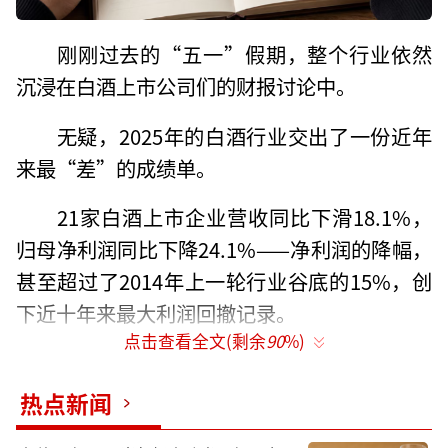
刚刚过去的“五一”假期，整个行业依然
沉浸在白酒上市公司们的财报讨论中。
无疑，2025年的白酒行业交出了一份近年
来最“差”的成绩单。
21家白酒上市企业营收同比下滑18.1%，
归母净利润同比下降24.1%——净利润的降幅，
甚至超过了2014年上一轮行业谷底的15%，创
下近十年来最大利润回撤记录。
点击查看全文(剩余
90
%)
尤记得今年春糖期间，泸州老窖董事长刘
淼的发言：“白酒行业整体进入存量竞争时
热点新闻
代，‘跑马圈地’的高速扩张时代已然结束，