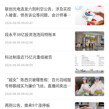
泡沫。
联创光电连发六则利空公告，涉及实控
到底还有多少真实需求
人被查、债务诉讼等问题，会计师事务
所曾出具“保留意见”
2026-08-06 09:43:47
白酒产量已连续九年下滑。
段永平38亿投资泡泡玛特账本
2025年规模以上白酒产量354.9万千升，这
2026-08-06 09:42:56
一数字与2016年历史峰值1358.4万千升相比，
九年时间产量累计萎缩近74%——跌掉的量超过
科达制造近75亿元重组被否
1000万千升，只剩零头。
2026-08-06 09:48:59
产量下滑的直接原因，自然来自真实需求
量的萎缩，简单来说就是消费力跟不上了。
“超女”陈西贝被曝售假：百元羽绒服
号称鹅绒实为廉价飞丝，直播间卖出超
当前房地产、基建等高景气度行业增速放
百万元
2026-08-06 09:42:26
缓，对高端白酒商务消费影响巨大，经济周期
两则公告，换来9个涨停板
拖累下，白酒消费场景大幅减少。