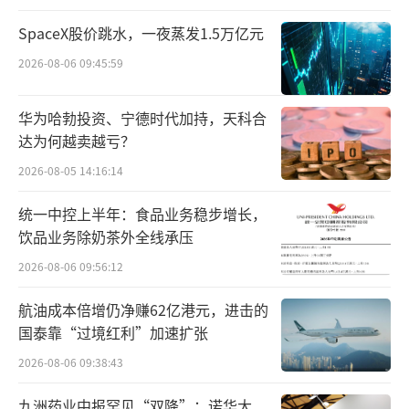
究报告》显示，白酒行业平均存货周转天数已
达900天，较上年同期增加10%，58.1%的经销
SpaceX股价跳水，一夜蒸发1.5万亿元
商表示库存增加，超过一半存在价格倒挂。
2026-08-06 09:45:59
同样是在云酒头条的调研中，经销商的普
华为哈勃投资、宁德时代加持，天科合
遍态度是“不再囤货，先消化现有库存”。财
达为何越卖越亏？
报里的存货数据也在放映这一现象。
2026-08-05 14:16:14
据经济观察报统计，21家上市酒企存货总
统一中控上半年：食品业务稳步增长，
额持续攀升。贵州茅台存货同比增长13.04%，
饮品业务除奶茶外全线承压
泸州老窖存货增长14.99%，五粮液成品酒库存
2026-08-06 09:56:12
量同比暴增306.9%，达到2.51万吨。“这意味
航油成本倍增仍净赚62亿港元，进击的
着，即便渠道商不再进货，现有的库存也需市
国泰靠“过境红利”加速扩张
场消化相当长一段时间。”
2026-08-06 09:38:43
过去十年，白酒行业习惯了“量价齐
九洲药业中报罕见“双降”：诺华大