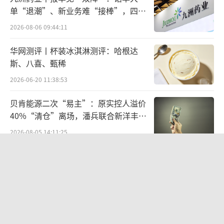
单“退潮”、新业务难“接棒”，四大
升”的增长惯性——品牌不断涨价、渠道不断压
难关待闯
货、经销商不断扩张。然而到了一个深度调整
2026-08-06 09:44:11
期，白酒行业必须更清醒地了解市场的真实需
华网测评丨杯装冰淇淋测评：哈根达
求。
斯、八喜、甄稀
2026-06-20 11:38:53
高端酒还有多少市场
贝肯能源二次“易主”：原实控人溢价
如果说量的萎缩是“温水煮青蛙”，那么
40%“清仓”离场，潘兵联合新洋丰、
价的崩塌则是突如其来的一盆冷水。
宏科百世拟入主
2026-08-05 14:11:25
2025年，白酒行业价格倒挂呈现全面蔓延
欣天科技易主背后藏六年对赌，“华为
之势。《2025中国白酒市场中期研究报告》显
概念+AI营销”溢价难掩52亿重资产考
验
示，上半年超过50%的白酒经销商、零售商表
2026-08-05 14:14:15
示实际销售价格倒挂程度有所增加，超过40%
营收暴增22倍仍亏2580万元，集益威闯
面临现金流压力；营业利润减少的白酒企业和
关科创板背后深陷客户依赖与无实控人