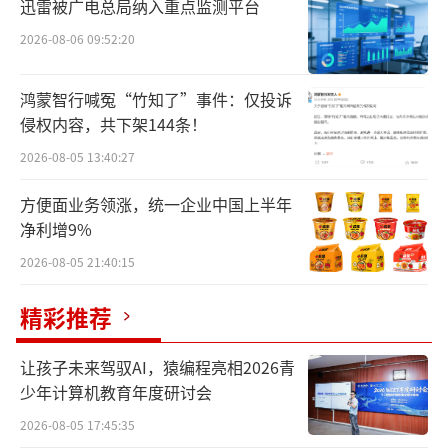
迅雷被广电总局纳入重点监测平台
2026-08-06 09:52:20
密集落子
鸿蒙智行喊冤“竹知了”事件：仅投诉
侵权内容，共下架144条！
今年6月底，泸州老窖“28度高光”发布。
2026-08-05 13:40:27
据了解，此次共推出两款产品，分别为高光国
方便面业务领涨，统一企业中国上半年
际版375毫升、高光mini版50毫升。泸州老窖
净利增9%
仅是今年白酒品牌落子超低度酒赛道的缩影。
2026-08-05 21:40:15
据了解，今年初，水井坊推出29度“水井坊·
珍心珍意清漾”。
精彩推荐
事实上，这场“降度”竞赛的起点可以追
让孩子未来驾驭AI，猿编程亮相2026青
溯到2025年。去年，五粮液在2024年度股东大
少年计算机教育年度研讨会
会上率先提出“全方位推进产品年轻化，降低
2026-08-05 17:45:35