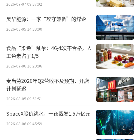
2026-07-07 09:37:02
利口化、健康化产品的真实需求，协会端则在
为这一新兴品类建立技术门槛和质量标尺，两
昊华能源：一家“攻守兼备”的煤企
者互为支撑。
2026-08-05 14:33:00
年轻化推动“降度”
食品“染色”乱象：46批次不合格，人
工色素占了1/5
超低度酒新品密集上市的背后，是白酒行
2026-07-06 16:20:06
业对年轻消费群体流失的集体“焦虑”。
麦当劳2026年Q2营收不及预期，开店
在超低度酒新品上市前期，五粮液对年轻
计划延迟
消费者进行了一次摸底调查显示，根据对全国1
2026-08-05 09:51:51
000位20—35岁年轻人群进行调研发现，在年轻
SpaceX股价跳水，一夜蒸发1.5万亿元
人偏好的酒水品类中，白酒在喜爱酒饮品类中
仅占19%，远低于占比52%的啤酒，以及合计
2026-08-06 09:45:59
占比29%的洋酒、果酒。此外，年轻人普遍排