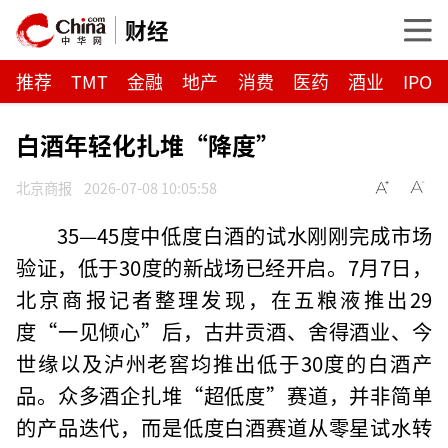
财经
推荐
TMT
金融
地产
消费
医药
酒业
IPO
白酒年轻化扎堆“降度”
北京商报
2026-07-08 10:05:58
35—45度中低度白酒的试水刚刚完成市场
验证，低于30度的新战场已经开启。7月7日，
北京商报记者整理发现，在五粮液推出29
度“一见倾心”后，古井贡酒、舍得酒业、今
世缘以及泸州老窖均推出低于30度的白酒产
品。众多酒企扎堆“超低度”赛道，并非简单
的产品迭代，而是低度白酒赛道从零星试水转