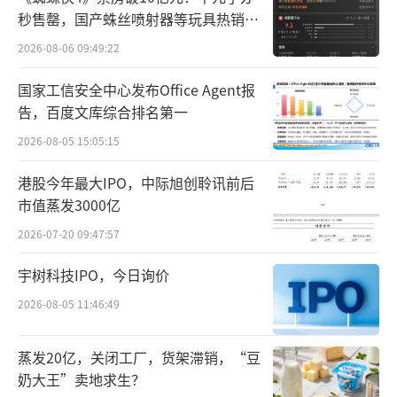
以下量产落地成为可能。
秒售罄，国产蛛丝喷射器等玩具热销海
外
2026-08-06 09:49:22
这场超低度酒新品密集发布的同时，行业
协会也在同步跟进。去年8月，中国酒业协会发
国家工信安全中心发布Office Agent报
告，百度文库综合排名第一
布《低度多粮浓香型白酒》（T/CBJ 2117-202
2026-08-05 15:05:15
5）团体标准。该标准在产品定义、感官要求、
理化指标等方面规定了“低度多粮浓香型白
港股今年最大IPO，中际旭创聆讯前后
酒”的产品标准，填补了行业规范空白。
市值蒸发3000亿
2026-07-20 09:47:57
中国酒业协会数据显示，2025年低度酒市
场规模突破740亿元，年复合增长率达25%。白
宇树科技IPO，今日询价
酒从业者指出，头部酒企密集布局超低度产
2026-08-05 11:46:49
品，与中国酒业协会同步推出团体标准，这两
蒸发20亿，关闭工厂，货架滞销，“豆
股力量共同推动超低度白酒赛道成型、行业品
奶大王”卖地求生？
类标准规范化。企业端看到了年轻消费群体对