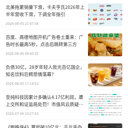
酒精度数”，并推出29度新品“五粮液·一见
北美拖累销量下滑，卡夫亨氏2026年上
倾心”；古井贡酒推出375ml 26度“年份原浆
半年营收下滑，下调全年指引
轻度古20”；舍得酒业发布500ml 29度“舍得
2026-08-05 21:47:34
自在”，采用6年基酒、20年调味酒和30年高端
调味酒勾调；今世缘在秋糖期间推出22度“今
百度、高德地图开机广告卷土重来：广
告时长最高5秒，点击后跳转第三方
世缘·多少”。
2026-08-06 09:45:35
酒类分析师肖竹青指出，本轮行业集体从3
负债30亿，28岁年轻人败光百亿国企，
8、39度传统低度酒下探至22—29度超低度赛
知名饮料巨鳄悲情落幕？
道，并非短期营销跟风，而是行业长期战略转
2026-08-05 17:14:52
向。早年只能做到38度，再降度酒体就会水味
重、低温失光；如今头部企业完成梯度降度、
至纯科技因累计多确认4.17亿利润，遭
上交所和证监局处罚！市值风云质疑其
冷冻过滤、多年份基酒勾调等整套技术攻关，
财务问题，遭巨额索赔！
2026-07-06 15:27:53
头部酒企均搭建专属低度酒科研体系，实
现“降度不降风味”，工艺门槛打通才让30度
《蜘蛛侠4》票房破10亿元：千元手办