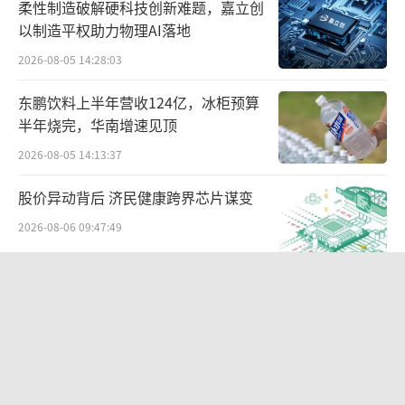
柔性制造破解硬科技创新难题，嘉立创
斥高度白酒的辛辣刺激感，而低度酒偏好占比
以制造平权助力物理AI落地
超过60%。
2026-08-05 14:28:03
酒类资深营销专家蔡学飞表示，五粮液的
东鹏饮料上半年营收124亿，冰柜预算
调研数据，深刻揭示了白酒行业面临着年轻消
半年烧完，华南增速见顶
费群体对传统高度酒的排斥，但同时也带来低
2026-08-05 14:13:37
度化、健康化创新的机会，这也意味着白酒可
股价异动背后 济民健康跨界芯片谋变
以通过口感改良（如低度、果味）和场景创新
（如社交化、时尚化）来吸引年轻消费群体，
2026-08-06 09:47:49
从而开辟新的增长空间。
SpaceX首份财报：营收近翻倍股价却
正是基于消费群体的定位，众多超低度新
跳水
品的营销也有所调整。从营销层面来看，五粮
2026-08-06 09:49:53
液“一见倾心”官宣由歌手邓紫棋担任产品全
非上市人身险企利润翻倍 行业分化加剧
球代言人；古井贡酒“年份原浆轻度古20”主
2026-08-05 14:18:39