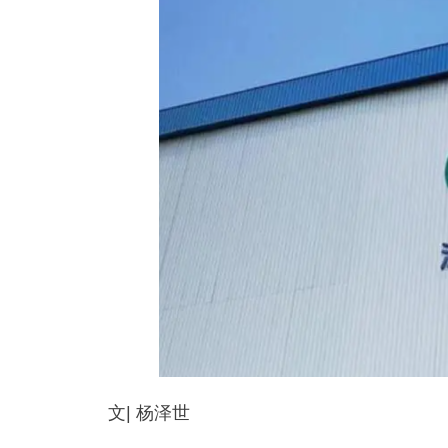
文| 杨泽世