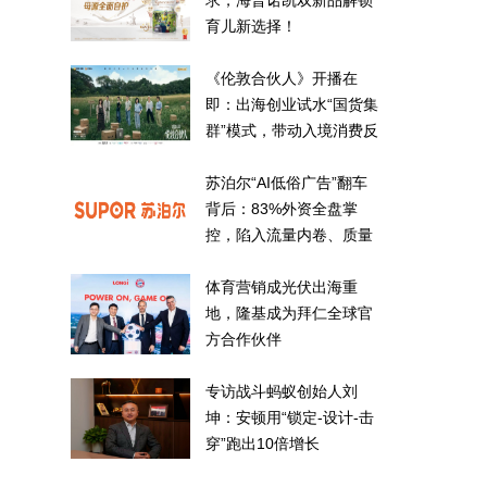
求，海普诺凯双新品解锁
育儿新选择！
《伦敦合伙人》开播在
即：出海创业试水“国货集
群”模式，带动入境消费反
向种草
苏泊尔“AI低俗广告”翻车
背后：83%外资全盘掌
控，陷入流量内卷、质量
频发的负循环
体育营销成光伏出海重
地，隆基成为拜仁全球官
方合作伙伴
专访战斗蚂蚁创始人刘
坤：安顿用“锁定-设计-击
穿”跑出10倍增长