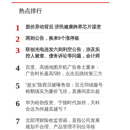
热点排行
1
股价异动背后 济民健康跨界芯片谋变
2
两则公告，换来9个涨停板
3
联创光电连发六则利空公告，涉及实
控人被查、债务诉讼等问题，会计师
事务所曾出具“保留意见”
4
百度、高德地图开机广告卷土重来：
广告时长最高5秒，点击后跳转第三方
5
“超女”陈西贝被曝售假：百元羽绒服号
称鹅绒实为廉价飞丝，直播间卖出超
百万元
6
华为哈勃投资、宁德时代加持，天科
合达为何越卖越亏？
7
北部湾财险收监管函，直指公司发展
规划不合理、产品管理不到位等核