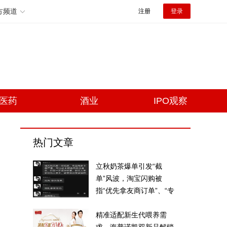
方频道
注册
登录
医药
酒业
IPO观察
热门文章
立秋奶茶爆单引发“截
单”风波，淘宝闪购被
指“优先拿友商订单”、“专
挑贵的拿”
精准适配新生代喂养需