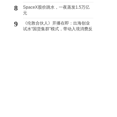
心“痛点”
8
SpaceX股价跳水，一夜蒸发1.5万亿
元
9
《伦敦合伙人》开播在即：出海创业
试水“国货集群”模式，带动入境消费反
向种草