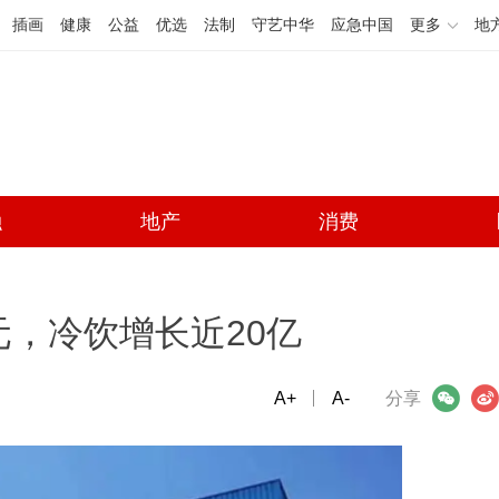
插画
健康
公益
优选
法制
守艺中华
应急中国
更多
地
融
地产
消费
亿元，冷饮增长近20亿
A+
微信
A-
微博
分享