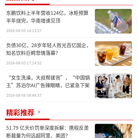
叮当健康集团创始人杨文龙
东鹏饮料上半年营收124亿，冰柜预算
伴随新战略发布，拉动叮当快药持续向前
半年烧完，华南增速见顶
的三驾马车——“自营”、“加盟”、“联
2026-08-05 14:13:37
盟”三大模式正式成型。
负债30亿，28岁年轻人败光百亿国企，
知名饮料巨鳄悲情落幕？
叮当健康集团创始人兼董事长杨文龙表
示，以千城万店战略为起点，以叮当快药平台
2026-08-05 17:14:52
为枢纽，叮当健康将为公众健康服务、药企品
“女生洗澡，大叔帮搓背”，“中国锅
牌发展、线下药房经营持续赋能，促成多方共
王”苏泊尔AI广告辣眼睛，已紧急下架
赢。
2026-08-06 09:44:37
四轮驱动，赋能万家药店终端
精彩推荐
据了解，作为千城万店联盟战略的重磅举
51.79 亿天价罚单深度拆解：携程反垄
措，叮当快药以“一站式数字智慧化全渠道解
断裁量为何远超阿里、美团？