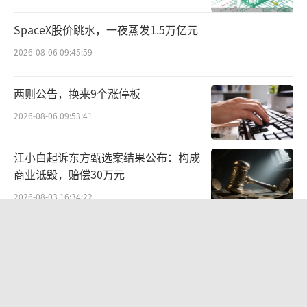
增长，至2022年全国零售药店达到62.3万家。
SpaceX股价跳水，一夜蒸发1.5万亿元
但与此同时，全国药店的连锁化率也在快
2026-08-06 09:45:59
速提升，在2022年全国药店连锁化率达到57.
8%，据预测到2025年这一数据将接近70%。
两则公告，换来9个涨停板
2026-08-06 09:53:41
单体药店经营相较于连锁型药店困难有
三：从供应商角度，单体药店的采购规模有
江小白起诉东方甄选案结果公布：构成
限，因此对上游供应商的议价能力较弱；从内
商业诋毁，赔偿30万元
部管理角度，单体药店的管理工具、模式难以
2026-08-03 16:34:22
产生边际效用，相对单位管理成本较高；从品
苏泊尔“AI低俗广告”翻车背后：83%
牌建设角度，单体药店难以借助规模效应，对
外资全盘掌控，陷入流量内卷、质量频
下游消费者持续产生品牌影响、广泛建立品牌
发的负循环
2026-08-07 11:17:34
形象。
营收暴增22倍仍亏2580万元，集益威闯