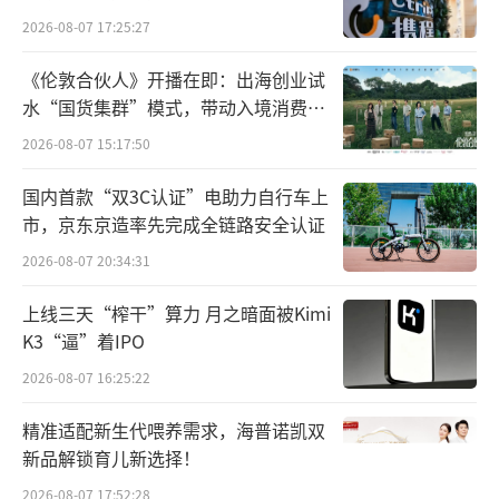
决方案”，从药品供应链、数字基建、平台服
2026-08-07 17:25:27
务、运营赋能四大方向，共同赋能于万家药店
《伦敦合伙人》开播在即：出海创业试
终端。
水“国货集群”模式，带动入境消费反
向种草
在药品供应层面，叮当快药可以帮助药店
2026-08-07 15:17:50
直接对接源头工厂供给，减少中间商环节，并
国内首款“双3C认证”电助力自行车上
通过开放共享叮当自营药品供应链平台“药交
市，京东京造率先完成全链路安全认证
汇”，确保药品供应的稳定性和可靠性。据了
2026-08-07 20:34:31
解，基于叮当健康与数千家医药企业合力打造
上线三天“榨干”算力 月之暗面被Kimi
的“FSC”药企联盟，叮当药交汇供应链可覆
K3“逼”着IPO
盖各类用药需求。
2026-08-07 16:25:22
叮当快药在数字基建层面，采用双系统支
精准适配新生代喂养需求，海普诺凯双
持药店终端的经营。首先，在商品管理方面，
新品解锁育儿新选择！
叮当快药提供POP系统支持，实现商品数据的
2026-08-07 17:52:28