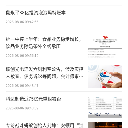
实时管理。其次，在会员管理方面，叮当快药
段永平38亿投资泡泡玛特账本
提供SaaS系统支持，利用数字技术提升门店
2026-08-06 09:42:56
对“消费者”这一核心角色的服务能力。
在服务层面，业内药师、医师资源持续紧
统一中控上半年：食品业务稳步增长，
饮品业务除奶茶外全线承压
缺，为终端药店，尤其是单体终端药店的服务
2026-08-06 09:56:12
质量与效率带来一定挑战。为此，叮当快药向
联盟药店提供叮当快医问诊平台和互联网医院
联创光电连发六则利空公告，涉及实控
平台，以叮当平台7*24小时在线的专业医生药
人被查、债务诉讼等问题，会计师事务
所曾出具“保留意见”
师资源，支持于更多门店的服务质量和效率提
2026-08-06 09:43:47
升。
科达制造近75亿元重组被否
运营赋能层面，叮当快药为联盟药房提供
2026-08-06 09:48:59
线上、线下全渠道的运营支持。线上渠道，叮
专访战斗蚂蚁创始人刘坤：安顿用“锁
当快药可以为联盟药房提供包括O2O模式、B2