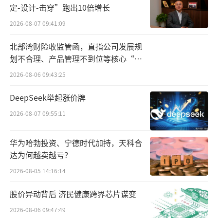
定-设计-击穿”跑出10倍增长
C模式等在内的线上运营提供支持，帮助联盟药
2026-08-07 09:41:09
店以轻模式覆盖更多经营场景；线下场景中，
叮当快药可以运用线上线下一体融合的多种方
北部湾财险收监管函，直指公司发展规
划不合理、产品管理不到位等核心“痛
式给联盟药房提供销售支持，为联盟药房经营
点”
模式的效率提升提供实地把脉和手把手指导。
2026-08-06 09:43:25
DeepSeek举起涨价牌
三方协力，激活药店行业发展
2026-08-07 09:55:11
伴随经济发展和老龄化趋势，大众对健康
服务的需求与日俱增，但对于很大一部分的单
华为哈勃投资、宁德时代加持，天科合
体药店而言，依然面临来自市场的结构性竞争
达为何越卖越亏？
压力。
2026-08-05 14:16:14
股价异动背后 济民健康跨界芯片谋变
国海证券近期报告显示，中国药店数量正
在稳健扩张，自2018年起以5%以上的增速持续
2026-08-06 09:47:49