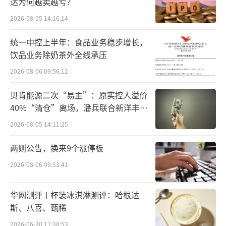
达为何越卖越亏？
展上获得多项重要国际金奖。
2026-08-05 14:16:14
据沙朗爵士相关负责人介绍，在决定二战
统一中控上半年：食品业务稳步增长，
后世界格局的雅尔塔会议上，格鲁吉亚沙朗爵
饮品业务除奶茶外全线承压
士葡萄酒被斯大林用来招待罗斯福与丘吉尔，
2026-08-06 09:56:12
受到了他们的一致赞誉，罗斯福赞不绝口地
贝肯能源二次“易主”：原实控人溢价
说“等我卸任后，一定在美国卖格鲁吉亚酒，
40%“清仓”离场，潘兵联合新洋丰、
安享晚年”，可见其品质之优。
宏科百世拟入主
2026-08-05 14:11:25
当前，沙朗爵士的白兰地也被格鲁吉亚作
两则公告，换来9个涨停板
为国酒赠送给多国领导人。
2026-08-06 09:53:41
目前，沙朗爵士酒庄产品线不断发展壮
华网测评丨杯装冰淇淋测评：哈根达
大，主要产品涵盖了包括：干邑白兰地、伏特
斯、八喜、甄稀
加、葡萄酒、利口酒、朗姆酒、苦艾酒和其他
2026-06-20 11:38:53