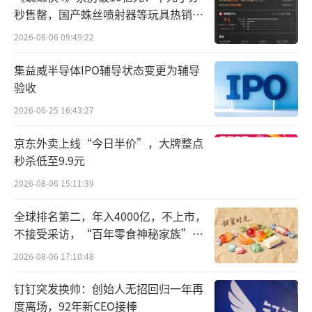
秒售罄，国产蛛丝喷射器等玩具热销海
布预警信息，即日起召回2021年3月27日至202
外
2年12月19日生产的部分东风EX1和东风EX1PR
2026-08-06 09:49:22
O电动汽车，共计33618辆。
集益威半导体IPO辅导状态变更为辅导
验收
福特汽车旗下部分进口第六代Mustang汽
2026-06-25 16:43:27
车存在影响车辆制动效果、增加碰撞风险的因
素，决定自2023年12月22日起，召回2019年8
京东外卖上线“今日半价”，大牌整点
秒杀低至9.9元
月6日至2022年10月10日期间生产的部分进口
第六代Mustang汽车，共计5744辆。
2026-08-06 15:11:39
全球排名第二，年入4000亿，不上市，
福特汽车将以挂号信等形式通知相关用
不接受采访，“百年零食神秘家族”浮
户，并通过授权进口车经销商，免费为召回范
出水面？
2026-08-06 17:10:48
围内车辆重新配置车身控制模块参数，以消除
安全隐患。
钉钉突发换帅：创始人无招回归一年再
度离场，92年新CEO接棒