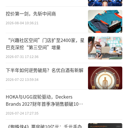
车。
控价第一剑，先斩中间商
宝马中国方面，其自即日起召回生产日期
2026-08-04 10:36:21
从2022年6月28日至2023年8月22日的部分进口
7系汽车，共计12197台。原因是因供应商生产
“兴趣社区空间”门店扩至2400家，星
工艺调整，部分车辆的方向盘接地导线的螺栓
巴克深挖“第三空间”增量
孔未按规格生产，可能导致方向盘接地连接异
2026-07-31 17:12:36
常，方向盘离手检测系统无法识别驾驶员的手
下半年如何逆势破局？名优白酒有新解
是否脱离方向盘，增加了开启车辆辅助驾驶功
2026-07-22 13:59:34
能后驾驶员及乘客的安全风险，存在安全隐
患。
HOKA与UGG双轮驱动，Deckers
Brands 2027财年首季净销售额破10亿
东风汽车集团则由于车辆的车载终端（T-b
美元
2026-07-24 17:27:35
ox）所采集的信息，在某些特定充电场景时上
传不完整，致使远程数据监控平台无法及时发
《蜘蛛侠4》票房破10亿元：千元手办