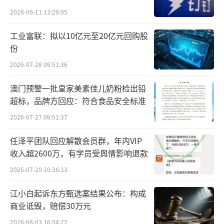
（原标题：
丰田、宝马等车企宣布召回，
2026-06-11 13:29:05
涉及汉兰达、进口宝马7系等热门车型
）
（责任编
工业富联：拟以10亿元至20亿元回购股
辑：zx0280）
份
2026-07-28 09:51:36
澳门预警一批皇家美素佳儿奶粉检出铅
超标，品牌方回应：符合食品安全标准
2026-07-27 09:51:37
任泽平团队回应解散会员群，年内VIP
收入超2600万，有学员受舆情影响退款
2026-07-20 10:36:13
江小白起诉东方甄选案结果公布：构成
商业诋毁，赔偿30万元
2026-08-03 16:34:22