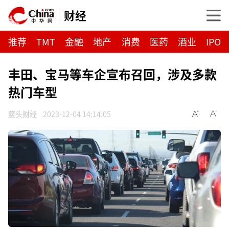
财经
推荐
TMT
金融
地产
消费
医药
酒业
IPO
丰田、宝马等车企宣布召回，涉及多款
热门车型
鳌头财经
2023-12-04 14:14:05