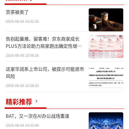
足问题，自即日起召回2019年8月6日至2023年
贡茶被卖了
7月11日期间生产的部分卡罗拉汽车、2018年1
0月13日至2022年1月14日期间生产的部分汉兰
2026-08-06 14:32:36
达汽车和2018年9月4日至2022年9月6日期间生
告别起量难、留客难！京东商家成长
产的部分进口RX汽车。
PLUS方法论助力商家跑出确定性增长
路径
其次，因部分车辆存在影响发动机冷启动
2026-08-06 15:56:24
时转速稳定的因素，自即日起召回2018年10月
这家华润系上市公司，被提示可能退市
13日至2021年3月31日期间生产的部分汉兰达
风险
汽车、2018年11月30日至2021年3月1日期间生
2026-08-06 10:38:33
产的部分进口RX汽车。
精彩推荐
再因为部分车辆前保险杠下护板安装结构
不当，自2023年12月15日起召回2021年8月7日
BAT，又一次在AI办公战场重逢
至2023年10月5日期间生产的部分汉兰达汽
2026-08-06 14:32:46