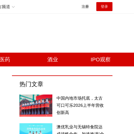
方频道
注册
登录
医药
酒业
IPO观察
热门文章
中国内地市场托底，太古
可口可乐2026上半年营收
创新高
澳优乳业与无锡特食院达