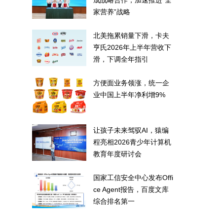
成战略合作，加速推进“全
家营养”战略
北美拖累销量下滑，卡夫
亨氏2026年上半年营收下
滑，下调全年指引
方便面业务领涨，统一企
业中国上半年净利增9%
让孩子未来驾驭AI，猿编
程亮相2026青少年计算机
教育年度研讨会
国家工信安全中心发布Offi
ce Agent报告，百度文库
综合排名第一