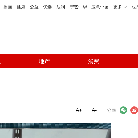
插画
健康
公益
优选
法制
守艺中华
应急中国
更多
地
融
地产
消费
A+
微信
A-
微博
分享