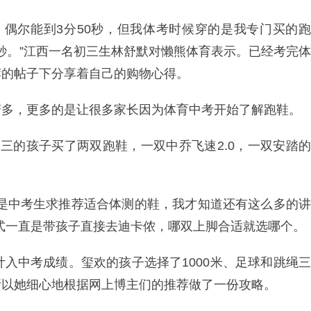
钟，偶尔能到3分50秒，但我体考时候穿的是我专门买的跑
21秒。”江西一名初三生林舒默对懒熊体育表示。已经考完体
荐的帖子下分享着自己的购物心得。
变多，更多的是让很多家长因为体育中考开始了解跑鞋。
三的孩子买了两双跑鞋，一双中乔飞速2.0，一双安踏的
子是中考生求推荐适合体测的鞋，我才知道还有这么多的讲
式一直是带孩子直接去迪卡侬，哪双上脚合适就选哪个。
计入中考成绩。玺欢的孩子选择了1000米、足球和跳绳三
所以她细心地根据网上博主们的推荐做了一份攻略。