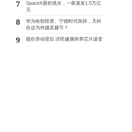
7
SpaceX股价跳水，一夜蒸发1.5万亿
元
8
华为哈勃投资、宁德时代加持，天科
合达为何越卖越亏？
9
股价异动背后 济民健康跨界芯片谋变