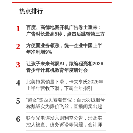
热点排行
1
百度、高德地图开机广告卷土重来：
广告时长最高5秒，点击后跳转第三方
2
方便面业务领涨，统一企业中国上半
年净利增9%
3
让孩子未来驾驭AI，猿编程亮相2026
青少年计算机教育年度研讨会
4
北美拖累销量下滑，卡夫亨氏2026年
上半年营收下滑，下调全年指引
5
“超女”陈西贝被曝售假：百元羽绒服号
称鹅绒实为廉价飞丝，直播间卖出超
百万元
6
联创光电连发六则利空公告，涉及实
控人被查、债务诉讼等问题，会计师
事务所曾出具“保留意见”