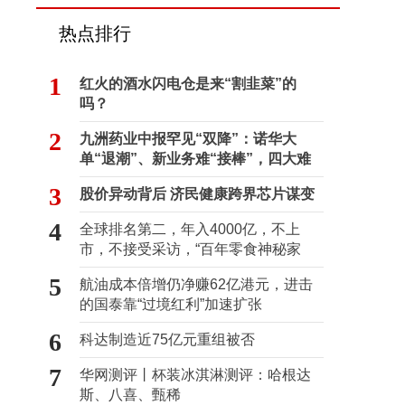
热点排行
1
红火的酒水闪电仓是来“割韭菜”的
吗？
2
九洲药业中报罕见“双降”：诺华大
单“退潮”、新业务难“接棒”，四大难
关待闯
3
股价异动背后 济民健康跨界芯片谋变
4
全球排名第二，年入4000亿，不上
市，不接受采访，“百年零食神秘家
族”浮出水面？
5
航油成本倍增仍净赚62亿港元，进击
的国泰靠“过境红利”加速扩张
6
科达制造近75亿元重组被否
7
华网测评丨杯装冰淇淋测评：哈根达
斯、八喜、甄稀