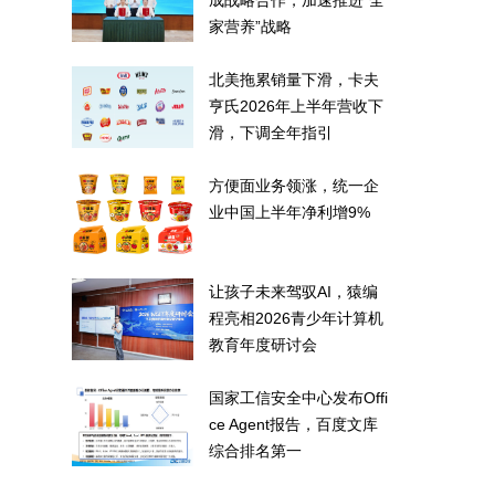
成战略合作，加速推进“全
家营养”战略
北美拖累销量下滑，卡夫
亨氏2026年上半年营收下
滑，下调全年指引
方便面业务领涨，统一企
业中国上半年净利增9%
让孩子未来驾驭AI，猿编
程亮相2026青少年计算机
教育年度研讨会
国家工信安全中心发布Offi
ce Agent报告，百度文库
综合排名第一