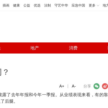
插画
健康
公益
优选
法制
守艺中华
应急中国
更多
地
融
地产
消费
同？
A+
微信
A-
微博
分享
披露了去年年报和今年一季报。从业绩表现来看，有的
累了后腿。