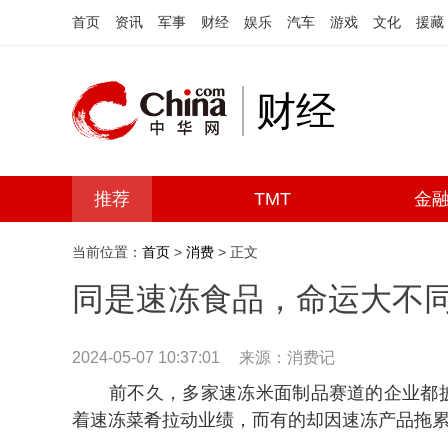
首页
资讯
军事
财经
娱乐
汽车
游戏
文化
援藏
财经
推荐
TMT
金
当前位置：
首页
>
消费
> 正文
同是速冻食品，命运大不
2024-05-07 10:37:01
来源：消费记
前不久，多家速冻米面制品赛道的企业都
着速冻菜肴拉动业绩，而有的却因速冻产品拖