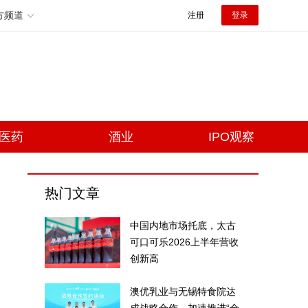
方频道
注册
登录
医药
酒业
IPO观察
热门文章
中国内地市场托底，太古
可口可乐2026上半年营收
创新高
靠
澳优乳业与无锡特食院达