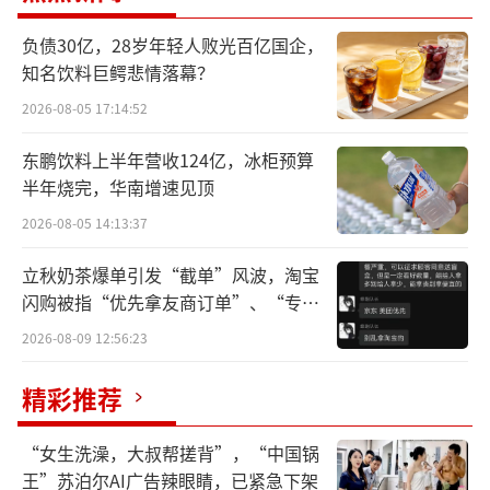
现和市场竞争力。
负债30亿，28岁年轻人败光百亿国企，
知名饮料巨鳄悲情落幕？
财报显示，2024年一季度，亚朵集团酒店
2026-08-05 17:14:52
平均可出租客房收入（RevPAR）为328元；日
均房价（ADR）为430元；入住率（OCC）达7
东鹏饮料上半年营收124亿，冰柜预算
3.3%。亚朵集团共计新开业97家酒店。截至今
半年烧完，华南增速见顶
年一季度末，亚朵集团在营酒店数量达到1302
2026-08-05 14:13:37
家，酒店房间数达148149间，分别同比增长34.
立秋奶茶爆单引发“截单”风波，淘宝
5%、31.6%；管道项目数达到674家。值得一
闪购被指“优先拿友商订单”、“专挑
提的是，今年4月，「亚朵酒店」单品牌在营酒
贵的拿”
2026-08-09 12:56:23
店数达到1000家的里程碑。
精彩推荐
与此同时，轻居3.0持续收获合伙人的青
睐，延续上一季度快速拓店态势。2024年第一
“女生洗澡，大叔帮搓背”，“中国锅
王”苏泊尔AI广告辣眼睛，已紧急下架
季度，轻居3.0共签约30家，签约占比超15%。