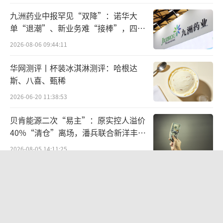
九洲药业中报罕见“双降”：诺华大
单“退潮”、新业务难“接棒”，四大
难关待闯
2026-08-06 09:44:11
华网测评丨杯装冰淇淋测评：哈根达
斯、八喜、甄稀
2026-06-20 11:38:53
贝肯能源二次“易主”：原实控人溢价
40%“清仓”离场，潘兵联合新洋丰、
宏科百世拟入主
2026-08-05 14:11:25
江小白起诉东方甄选案结果公布：构成
商业诋毁，赔偿30万元
2026-08-03 16:34:22