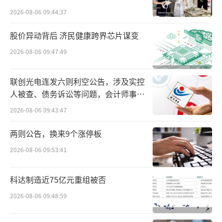
截至3月31日，已开业的轻居3.0酒店达到36
2026-08-06 09:44:37
家。成熟门店经营表现强劲，一季度淡季客房
股价异动背后 济民健康跨界芯片谋变
收入（RevPAR）超过290元，四月份提升至30
2026-08-06 09:47:49
0元以上。
联创光电连发六则利空公告，涉及实控
据了解，轻居3.0持续围绕“自在轻生
人被查、债务诉讼等问题，会计师事务
活”的理念，进一步提升了各项服务触点，包
所曾出具“保留意见”
2026-08-06 09:43:47
括上线全新的“城市攻略”以及推出特色“铂
金礼遇”服务产品，让用户在轻居“好看、好
两则公告，换来9个涨停板
玩又好住”。
2026-08-06 09:53:41
值得注意的是，零售业务作为亚朵集团的
科达制造近75亿元重组被否
特色，一季度表现零售业务GMV达到4.95亿，
2026-08-06 09:48:59
同比增长277.4%。其中线上渠道表现依旧强