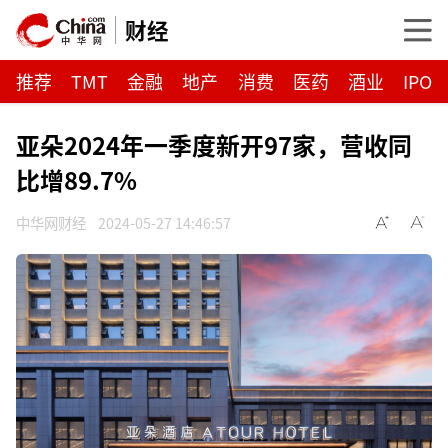
财经
推荐
TMT
金融
地产
消费
医药
酒业
IPO
亚朵2024年一季度新开97家，营收同
比增89.7%
中华网财经
2024-05-27 14:46:57