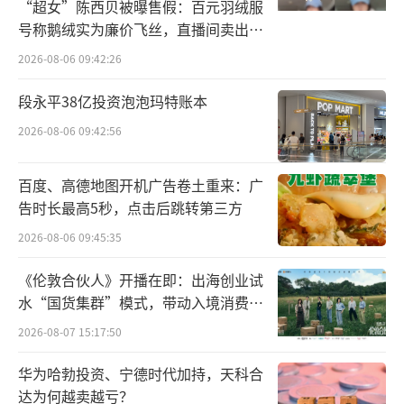
劲，GMV占比提升至90%。
“超女”陈西贝被曝售假：百元羽绒服
号称鹅绒实为廉价飞丝，直播间卖出超
今年3月，亚朵星球推出深睡夏凉被，上市
百万元
2026-08-06 09:42:26
21天GMV便快速突破千万，并在4月斩获京东和
抖音平台被子单品销量榜首，跻身天猫平台销
段永平38亿投资泡泡玛特账本
量前十。这也是继深睡枕PRO和深睡控温被等
2026-08-06 09:42:56
爆款产品之后，亚朵星球又一潜力产品，充分
百度、高德地图开机广告卷土重来：广
展现了亚朵星球在用户需求端的精准洞察力和
告时长最高5秒，点击后跳转第三方
产品研发实力。
（责任编辑：zx0600）
2026-08-06 09:45:35
《伦敦合伙人》开播在即：出海创业试
水“国货集群”模式，带动入境消费反
向种草
2026-08-07 15:17:50
华为哈勃投资、宁德时代加持，天科合
达为何越卖越亏？