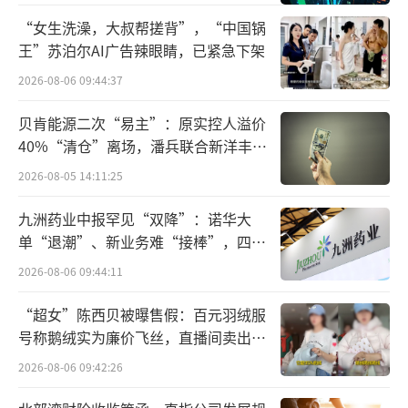
跑了三次医院，花了不到2000元。”
“女生洗澡，大叔帮搓背”，“中国锅
王”苏泊尔AI广告辣眼睛，已紧急下架
2026-08-06 09:44:37
贝肯能源二次“易主”：原实控人溢价
40%“清仓”离场，潘兵联合新洋丰、
宏科百世拟入主
2026-08-05 14:11:25
九洲药业中报罕见“双降”：诺华大
单“退潮”、新业务难“接棒”，四大
难关待闯
2026-08-06 09:44:11
“超女”陈西贝被曝售假：百元羽绒服
记者顺着游客提供的线索查询发现，在水
号称鹅绒实为廉价飞丝，直播间卖出超
上乐园有着“踩坑”体验的人不在少数。除了
百万元
2026-08-06 09:42:26
上述的杭州浪浪浪水公园、南京玛雅海滩水公