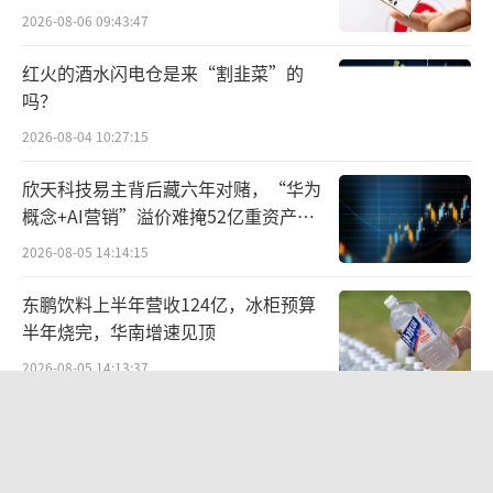
所曾出具“保留意见”
2026-08-06 09:43:47
红火的酒水闪电仓是来“割韭菜”的
吗？
2026-08-04 10:27:15
欣天科技易主背后藏六年对赌，“华为
概念+AI营销”溢价难掩52亿重资产考
验
2026-08-05 14:14:15
东鹏饮料上半年营收124亿，冰柜预算
半年烧完，华南增速见顶
另外，芜湖方特水上乐园、南京玛雅海滩
2026-08-05 14:13:37
水公园等购票平台的评论区同样有诸多类似的
百度、高德地图开机广告卷土重来：广
差评。
告时长最高5秒，点击后跳转第三方
2026-08-06 09:45:35