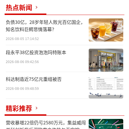
连日来，全国多地游客对蓝鲸新闻记者反
热点新闻
馈，水上乐园水质浑浊脏差，水面出现垃圾、
死蟑螂等各种异物，更有游玩过后皮肤出现瘙
负债30亿，28岁年轻人败光百亿国企，
痒、红疹等情况。
知名饮料巨鳄悲情落幕？
2026-08-05 17:14:52
段永平38亿投资泡泡玛特账本
2026-08-06 09:42:56
科达制造近75亿元重组被否
2026-08-06 09:48:59
精彩推荐
营收暴增22倍仍亏2580万元，集益威闯
值得注意的是，游客爆料的相关水乐园多