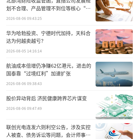
北部湾财险收监管函，直指公司发展规
园外，被游客点名的还有武汉玛雅海滩水公
划不合理、产品管理不到位等核心“痛
园、芜湖方特水上乐园、广州长隆水上乐园
点”
2026-08-06 09:43:25
等。
华为哈勃投资、宁德时代加持，天科合
综合游客的反馈来看，各地水上乐园的卫
达为何越卖越亏？
生情况参差不齐，游客的反映最多的便是水中
2026-08-05 14:16:14
漂浮异物，水质浑浊等，游玩过后皮肤不适、
航油成本倍增仍净赚62亿港元，进击的
感染发炎、长痘痘的也不在少数。
国泰靠“过境红利”加速扩张
可以看到的是，相关反馈并非个例，以杭
2026-08-06 09:38:43
州浪浪浪水公园为例，在该乐园的团购评论
股价异动背后 济民健康跨界芯片谋变
区，超过500条的帖子给出了差评的评价，其中
2026-08-06 09:47:49
多数反馈为“水质脏差、皮肤感染”等。
联创光电连发六则利空公告，涉及实控
人被查、债务诉讼等问题，会计师事务