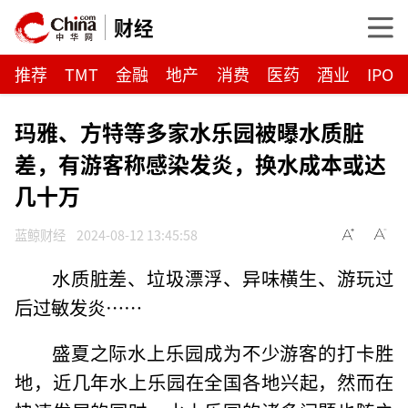
财经
推荐
TMT
金融
地产
消费
医药
酒业
IPO
玛雅、方特等多家水乐园被曝水质脏
差，有游客称感染发炎，换水成本或达
几十万
蓝鲸财经
2024-08-12 13:45:58
水质脏差、垃圾漂浮、异味横生、游玩过
后过敏发炎……
盛夏之际水上乐园成为不少游客的打卡胜
地，近几年水上乐园在全国各地兴起，然而在