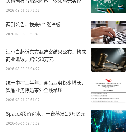
关科创板背后深陷客户依赖与无实控人
为知名品牌，例如玛雅、方特、长隆、宋城旗
困局
2026-08-06 09:45:09
下的水乐园。
两则公告，换来9个涨停板
游客空空对蓝鲸新闻记者透露：“我是7月
2026-08-06 09:53:41
底去的杭州浪浪浪水公园，去之后才发现那里
的水真的很脏，造浪池里甚至可以看见漂浮的
江小白起诉东方甄选案结果公布：构成
商业诋毁，赔偿30万元
死蟑螂、护垫等异物，水质环境与宣传视频中
天差地别。回家后全身出现不同程度的瘙痒
2026-08-03 16:34:22
感。”
统一中控上半年：食品业务稳步增长，
饮品业务除奶茶外全线承压
同样是今年7月，小雅从南京玛雅海滩水公
2026-08-06 09:56:12
园回来后发现，身体出现了异样的反应。小雅
对记者透露：“先是当晚小腹微疼，次日去医
SpaceX股价跳水，一夜蒸发1.5万亿元
院检查后才发现染上了妇科病。前前后后一共
2026-08-06 09:45:59