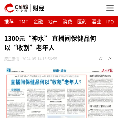
财经
推荐
TMT
金融
地产
消费
医药
酒业
IPO
1300元“神水” 直播间保健品何
以“收割”老年人
庶正康讯
2024-05-14 15:56:55