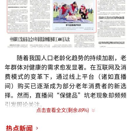
随着我国人口老龄化趋势的持续加剧，老
年群体对健康的需求愈发显著。在互联网及消
费模式的变革下，通过线上平台（诸如直播
间）购买已逐渐成为部分老年消费者的新选
择。然而，直播间“保健品”坑老现象却频频
引发舆论关注。
点击查看全文(剩余
89
%)
5月11日，《工人日报》刊文，1300多元
热点新闻
的“神水”，保质期竟长达10年，到货后才发