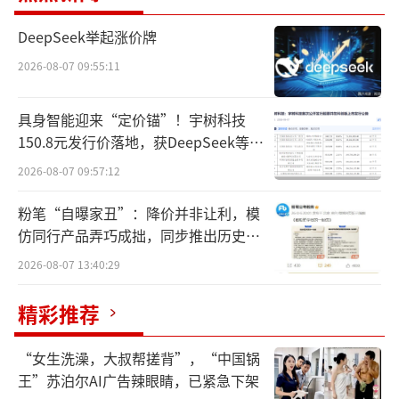
现，厂家生产许可证已注销，直播间保健品何
DeepSeek举起涨价牌
以“收割”老年人？
2026-08-07 09:55:11
老年人高品质生活是中国式现代化的重要
内容，科学的营养支持是实现高品质的关键之
具身智能迎来“定价锚”！宇树科技
150.8元发行价落地，获DeepSeek等豪
一！未来，老年营养健康新需求会更多元更旺
华战配加持
2026-08-07 09:57:12
盛，其市场地位开始从边缘转向主流。
粉笔“自曝家丑”：降价并非让利，模
庶正康讯市场智库王大宏认为，媒体针对
仿同行产品弄巧成拙，同步推出历史学
直播间乱象的报道从未停歇过，但出现如此大
员退费方案
2026-08-07 13:40:29
规模爆发式评论背后的诱因，值得业内深入分
析。我们认为：一方面，我国老年健康消费市
精彩推荐
场规模正在“膨胀”，保健需求极为迫切但高
“女生洗澡，大叔帮搓背”，“中国锅
质量供给严重不足，导致出现了“病急乱投
王”苏泊尔AI广告辣眼睛，已紧急下架
医”的局面；另一方面，在保健市场主流渠道