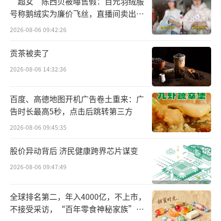
“超女”陈西贝被曝售假：百元羽绒服
健品类广告”。但是，现实中一些直播间依
号称鹅绒实为廉价飞丝，直播间卖出超
然“花招”频出，通过夸大效果、虚假宣传等
百万元
2026-08-06 09:42:26
手段销售各种保健品，使得一些老年人“掉
贡茶被卖了
坑”。
2026-08-06 14:32:36
直播间里保质期
长达10年的“神水”
百度、高德地图开机广告卷土重来：广
“一瓶水卖1300多元，而且保质期长达10
告时长最高5秒，点击后跳转第三方
年，这到底是怎样的‘神水’？”前不久，重
2026-08-06 09:45:35
庆市民郭畅（化名）在网上发布视频，讲述了
股价异动背后 济民健康跨界芯片谋变
他母亲网购保健品的一段经历。
2026-08-06 09:47:49
郭畅的母亲今年69岁，一直睡眠不好，胃
肠也有些小毛病。一次看直播时，郭畅母亲购
全球排名第二，年入4000亿，不上市，
买了一款饮用水产品。主播声称喝了此水能改
不接受采访，“百年零食神秘家族”浮
出水面？