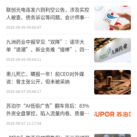
一瓶咀嚼片能治四五种病、４盒药片就能
联创光电连发六则利空公告，涉及实控
让胃黏膜变得光滑厚实富有弹性、一个枕头就
人被查、债务诉讼等问题，会计师事务
能让多年的颈椎病痊愈……如今，在一些网络
所曾出具“保留意见”
2026-08-06 09:43:47
直播间，充斥着类似的保健品销售话术，吸引
九洲药业中报罕见“双降”：诺华大
了不少有健康焦虑的老年人购买。
单“退潮”、新业务难“接棒”，四大
难关待闯
有的产品号称有治疗奇效，到手后查看说
2026-08-06 09:44:11
明才发现只是普通食品；有的下单时号称一个
患儿死亡、瞒报一年！前CEO对外媒
疗程就能见效，后面商家却变着法地让消费者
说：曾主张公开，但未被采纳
追加购买；有的包装上标注的生产厂家，查询
2026-08-07 09:48:17
时居然已经注销……
苏泊尔“AI低俗广告”翻车背后：83%
2020年，国家市场监督管理总局在《关于
外资全盘掌控，陷入流量内卷、质量频
发的负循环
加强网络直播营销活动监管的指导意见》中明
2026-08-07 11:17:34
确要求，“网络直播中不得出现医药器械及保