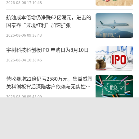
善睡眠、调理肠胃。收到产品后，郭畅替母亲
2026-08-06 17:10:48
先尝了一口，嘴唇和舌头立刻感到强烈的酸涩
航油成本倍增仍净赚62亿港元，进击的
味。
国泰靠“过境红利”加速扩张
2026-08-06 09:38:43
“当看到瓶身并未标注生产许可证时，我
就起了疑心。”郭畅说，他拨打了包装上的厂
宇树科技科创板IPO 申购日为8月10日
家电话，得到的回复是：“生产许可证还在申
2026-08-04 10:38:46
请”。他又通过生产厂家所在地的市场监督管
理局官网查询获知，其食品生产许可证一年多
营收暴增22倍仍亏2580万元，集益威闯
关科创板背后深陷客户依赖与无实控人
以前已经被注销。随后，他向相关部门进行了
困局
举报。事后，该直播间被关闭，郭畅母亲也收
2026-08-06 09:45:09
到了退款。
贝肯能源二次“易主”：原实控人溢价
40%“清仓”离场，潘兵联合新洋丰、
郭畅回忆道，自从学会网购，他的母亲大
宏科百世拟入主
2026-08-05 14:11:25
部分时间就在手机里逛各种直播间，最热衷的