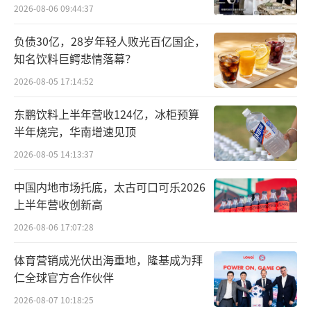
2026-08-06 09:44:37
被严格管控的情况下不法分子无处遁形，于是
悄悄转向更为隐蔽的灰色地带，这种新局面极
负债30亿，28岁年轻人败光百亿国企，
知名饮料巨鳄悲情落幕？
大地考验着监管系统的决心和能力，此刻严肃
媒体有组织的舆论攻势，成为了必要的社会救
2026-08-05 17:14:52
赎力量。
东鹏饮料上半年营收124亿，冰柜预算
半年烧完，华南增速见顶
值得一提的是，近日市场监管总局印发，
2026-08-05 14:13:37
《网络反不正当竞争暂行规定》，在反不正当
竞争法第八条的框架下针对网络虚假宣传进行
中国内地市场托底，太古可口可乐2026
上半年营收创新高
了更为具体的规定，从而涵盖各类线上推广和
营销形式，为更加有效地治理此类市场乱象提
2026-08-06 17:07:28
供针对性指引。
体育营销成光伏出海重地，隆基成为拜
仁全球官方合作伙伴
直播间保健品何以“收割”老年人？
2026-08-07 10:18:25